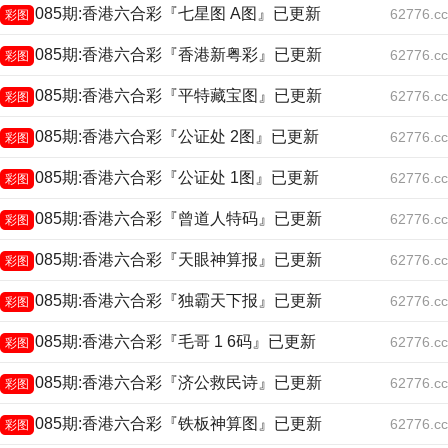
085期:香港六合彩『七星图 A图』已更新
62776.cc
彩图
085期:香港六合彩『香港新粤彩』已更新
62776.cc
彩图
085期:香港六合彩『平特藏宝图』已更新
62776.cc
彩图
085期:香港六合彩『公证处 2图』已更新
62776.cc
彩图
085期:香港六合彩『公证处 1图』已更新
62776.cc
彩图
085期:香港六合彩『曾道人特码』已更新
62776.cc
彩图
085期:香港六合彩『天眼神算报』已更新
62776.cc
彩图
085期:香港六合彩『独霸天下报』已更新
62776.cc
彩图
085期:香港六合彩『毛哥 1 6码』已更新
62776.cc
彩图
085期:香港六合彩『济公救民诗』已更新
62776.cc
彩图
085期:香港六合彩『铁板神算图』已更新
62776.cc
彩图