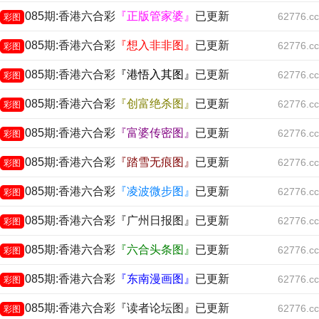
085期:香港六合彩
『正版管家婆』
已更新
62776.cc
彩图
085期:香港六合彩
『想入非非图』
已更新
62776.cc
彩图
085期:香港六合彩
『港悟入其图』
已更新
62776.cc
彩图
085期:香港六合彩
『创富绝杀图』
已更新
62776.cc
彩图
085期:香港六合彩
『富婆传密图』
已更新
62776.cc
彩图
085期:香港六合彩
『踏雪无痕图』
已更新
62776.cc
彩图
085期:香港六合彩
『凌波微步图』
已更新
62776.cc
彩图
085期:香港六合彩『广州日报图』已更新
62776.cc
彩图
085期:香港六合彩
『六合头条图』
已更新
62776.cc
彩图
085期:香港六合彩
『东南漫画图』
已更新
62776.cc
彩图
085期:香港六合彩『读者论坛图』已更新
62776.cc
彩图