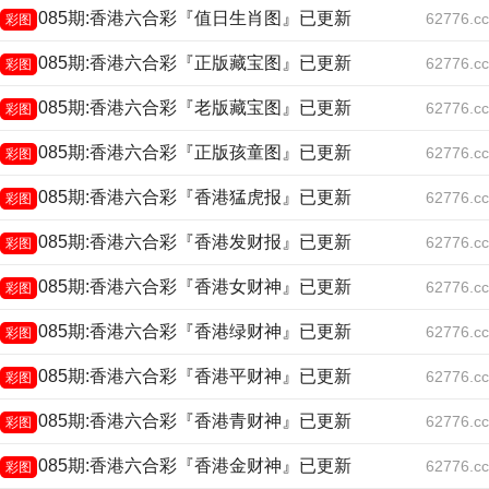
085期:香港六合彩『值日生肖图』已更新
62776.cc
彩图
085期:香港六合彩『正版藏宝图』已更新
62776.cc
彩图
085期:香港六合彩『老版藏宝图』已更新
62776.cc
彩图
085期:香港六合彩『正版孩童图』已更新
62776.cc
彩图
085期:香港六合彩『香港猛虎报』已更新
62776.cc
彩图
085期:香港六合彩『香港发财报』已更新
62776.cc
彩图
085期:香港六合彩『香港女财神』已更新
62776.cc
彩图
085期:香港六合彩『香港绿财神』已更新
62776.cc
彩图
085期:香港六合彩『香港平财神』已更新
62776.cc
彩图
085期:香港六合彩『香港青财神』已更新
62776.cc
彩图
085期:香港六合彩『香港金财神』已更新
62776.cc
彩图