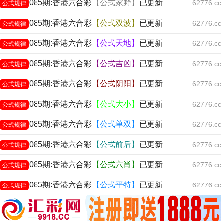
085期:香港六合彩
【公式家野】
已更新
62776.cc
公式规律
085期:香港六合彩
【公式双波】
已更新
62776.cc
公式规律
085期:香港六合彩
【公式天地】
已更新
62776.cc
公式规律
085期:香港六合彩
【公式吉凶】
已更新
62776.cc
公式规律
085期:香港六合彩
【公式阴阳】
已更新
62776.cc
公式规律
085期:香港六合彩
【公式大小】
已更新
62776.cc
公式规律
085期:香港六合彩
【公式单双】
已更新
62776.cc
公式规律
085期:香港六合彩
【公式前后】
已更新
62776.cc
公式规律
085期:香港六合彩
【公式六肖】
已更新
62776.cc
公式规律
085期:香港六合彩
【公式平特】
已更新
62776.cc
公式规律