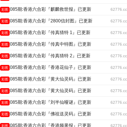
085期:香港六合彩『麒麟救世报』已更新
62776.cc
彩图
085期:香港六合彩『2800信封图』已更新
62776.cc
彩图
085期:香港六合彩『传真猜特 1』已更新
62776.cc
彩图
085期:香港六合彩『传真中特图』已更新
62776.cc
彩图
085期:香港六合彩『传真猜特 2』已更新
62776.cc
彩图
085期:香港六合彩『香港花仙子』已更新
62776.cc
彩图
085期:香港六合彩『黄大仙灵码』已更新
62776.cc
彩图
085期:香港六合彩『黄大仙灵码』已更新
62776.cc
彩图
085期:香港六合彩『刘半仙哑谜』已更新
62776.cc
彩图
085期:香港六合彩『佛祖送灵码』已更新
62776.cc
彩图
085期:香港六合彩『香港频果报』已更新
62776.cc
彩图