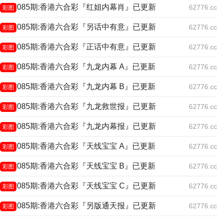
085期:香港六合彩『红姐内幕肖』已更新
62776.cc
彩图
085期:香港六合彩『另话中有意』已更新
62776.cc
彩图
085期:香港六合彩『正话中有意』已更新
62776.cc
彩图
085期:香港六合彩『九龙内幕 A』已更新
62776.cc
彩图
085期:香港六合彩『九龙内幕 B』已更新
62776.cc
彩图
085期:香港六合彩『九龙救世报』已更新
62776.cc
彩图
085期:香港六合彩『九龙内幕报』已更新
62776.cc
彩图
085期:香港六合彩『天线宝宝 A』已更新
62776.cc
彩图
085期:香港六合彩『天线宝宝 B』已更新
62776.cc
彩图
085期:香港六合彩『天线宝宝 C』已更新
62776.cc
彩图
085期:香港六合彩『另版通天报』已更新
62776.cc
彩图