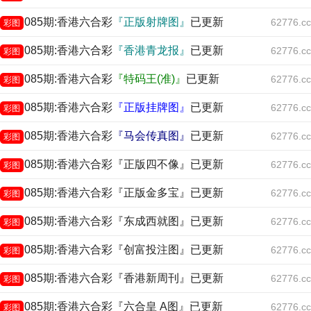
085期:香港六合彩
『正版射牌图』
已更新
62776.cc
彩图
085期:香港六合彩
『香港青龙报』
已更新
62776.cc
彩图
085期:香港六合彩
『特码王(准)』
已更新
62776.cc
彩图
085期:香港六合彩
『正版挂牌图』
已更新
62776.cc
彩图
085期:香港六合彩
『马会传真图』
已更新
62776.cc
彩图
085期:香港六合彩『正版四不像』已更新
62776.cc
彩图
085期:香港六合彩『正版金多宝』已更新
62776.cc
彩图
085期:香港六合彩『东成西就图』已更新
62776.cc
彩图
085期:香港六合彩『创富投注图』已更新
62776.cc
彩图
085期:香港六合彩『香港新周刊』已更新
62776.cc
彩图
085期:香港六合彩『六合皇 A图』已更新
62776.cc
彩图