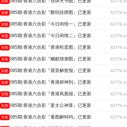
085期:香港六合彩『挂牌天书图』已更新
62776.cc
彩图
085期:香港六合彩『数码挂牌图』已更新
62776.cc
彩图
085期:香港六合彩『今日闲情一』已更新
62776.cc
彩图
085期:香港六合彩『今日闲情二』已更新
62776.cc
彩图
085期:香港六合彩『香港蛇蛋图』已更新
62776.cc
彩图
085期:香港六合彩『幽默猜测图』已更新
62776.cc
彩图
085期:香港六合彩『观音解签报』已更新
62776.cc
彩图
085期:香港六合彩『香港财神到』已更新
62776.cc
彩图
085期:香港六合彩『香港凤凰报』已更新
62776.cc
彩图
085期:香港六合彩『姜太公神算』已更新
62776.cc
彩图
085期:香港六合彩『看图解特码』已更新
62776.cc
彩图