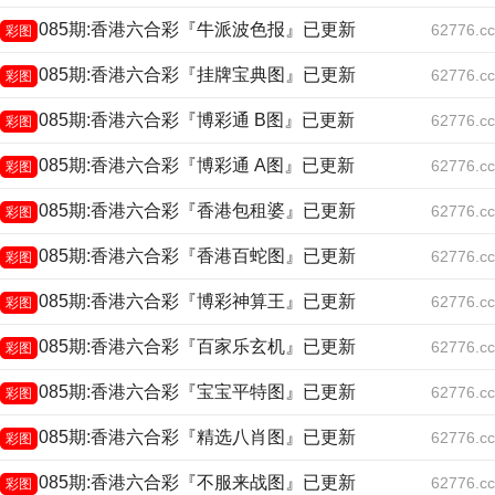
085期:香港六合彩『牛派波色报』已更新
62776.cc
彩图
085期:香港六合彩『挂牌宝典图』已更新
62776.cc
彩图
085期:香港六合彩『博彩通 B图』已更新
62776.cc
彩图
085期:香港六合彩『博彩通 A图』已更新
62776.cc
彩图
085期:香港六合彩『香港包租婆』已更新
62776.cc
彩图
085期:香港六合彩『香港百蛇图』已更新
62776.cc
彩图
085期:香港六合彩『博彩神算王』已更新
62776.cc
彩图
085期:香港六合彩『百家乐玄机』已更新
62776.cc
彩图
085期:香港六合彩『宝宝平特图』已更新
62776.cc
彩图
085期:香港六合彩『精选八肖图』已更新
62776.cc
彩图
085期:香港六合彩『不服来战图』已更新
62776.cc
彩图