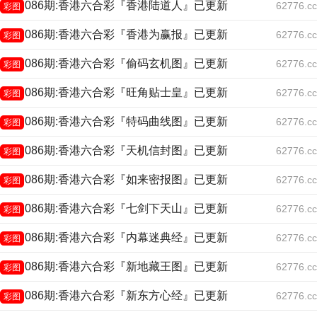
086期:香港六合彩『香港陆道人』已更新
62776.cc
彩图
086期:香港六合彩『香港为赢报』已更新
62776.cc
彩图
086期:香港六合彩『偷码玄机图』已更新
62776.cc
彩图
086期:香港六合彩『旺角贴士皇』已更新
62776.cc
彩图
086期:香港六合彩『特码曲线图』已更新
62776.cc
彩图
086期:香港六合彩『天机信封图』已更新
62776.cc
彩图
086期:香港六合彩『如来密报图』已更新
62776.cc
彩图
086期:香港六合彩『七剑下天山』已更新
62776.cc
彩图
086期:香港六合彩『内幕迷典经』已更新
62776.cc
彩图
086期:香港六合彩『新地藏王图』已更新
62776.cc
彩图
086期:香港六合彩『新东方心经』已更新
62776.cc
彩图