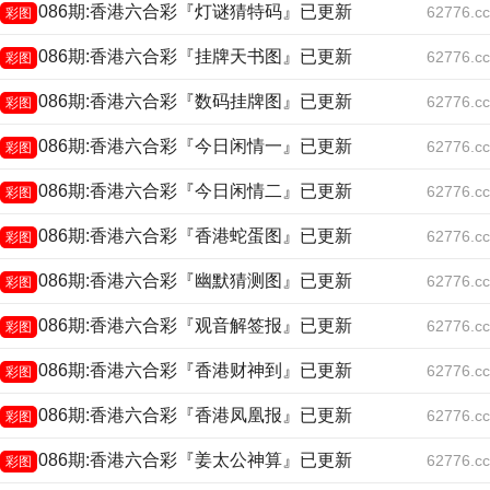
086期:香港六合彩『灯谜猜特码』已更新
62776.cc
彩图
086期:香港六合彩『挂牌天书图』已更新
62776.cc
彩图
086期:香港六合彩『数码挂牌图』已更新
62776.cc
彩图
086期:香港六合彩『今日闲情一』已更新
62776.cc
彩图
086期:香港六合彩『今日闲情二』已更新
62776.cc
彩图
086期:香港六合彩『香港蛇蛋图』已更新
62776.cc
彩图
086期:香港六合彩『幽默猜测图』已更新
62776.cc
彩图
086期:香港六合彩『观音解签报』已更新
62776.cc
彩图
086期:香港六合彩『香港财神到』已更新
62776.cc
彩图
086期:香港六合彩『香港凤凰报』已更新
62776.cc
彩图
086期:香港六合彩『姜太公神算』已更新
62776.cc
彩图