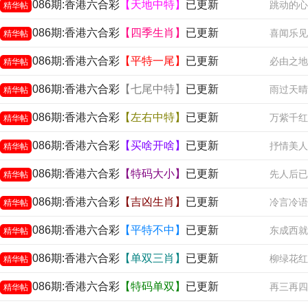
086期:香港六合彩
【天地中特】
已更新
跳动的心
精华帖
086期:香港六合彩
【四季生肖】
已更新
喜闻乐见
精华帖
086期:香港六合彩
【平特一尾】
已更新
必由之地
精华帖
086期:香港六合彩
【七尾中特】
已更新
雨过天晴
精华帖
086期:香港六合彩
【左右中特】
已更新
万紫千红
精华帖
086期:香港六合彩
【买啥开啥】
已更新
抒情美人
精华帖
086期:香港六合彩
【特码大小】
已更新
先人后已
精华帖
086期:香港六合彩
【吉凶生肖】
已更新
冷言冷语
精华帖
086期:香港六合彩
【平特不中】
已更新
东成西就
精华帖
086期:香港六合彩
【单双三肖】
已更新
柳绿花红
精华帖
086期:香港六合彩
【特码单双】
已更新
再三再四
精华帖