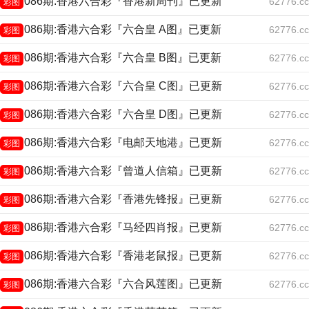
086期:香港六合彩『香港新周刊』已更新
62776.cc
彩图
086期:香港六合彩『六合皇 A图』已更新
62776.cc
彩图
086期:香港六合彩『六合皇 B图』已更新
62776.cc
彩图
086期:香港六合彩『六合皇 C图』已更新
62776.cc
彩图
086期:香港六合彩『六合皇 D图』已更新
62776.cc
彩图
086期:香港六合彩『电邮天地港』已更新
62776.cc
彩图
086期:香港六合彩『曾道人信箱』已更新
62776.cc
彩图
086期:香港六合彩『香港先锋报』已更新
62776.cc
彩图
086期:香港六合彩『马经四肖报』已更新
62776.cc
彩图
086期:香港六合彩『香港老鼠报』已更新
62776.cc
彩图
086期:香港六合彩『六合风莲图』已更新
62776.cc
彩图