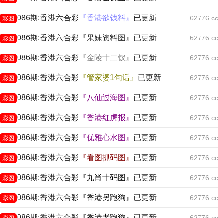
086期:香港六合彩
『香港欲钱料』
已更新
62776.cc
彩图
086期:香港六合彩『果妹资料图』已更新
62776.cc
彩图
086期:香港六合彩
『金陵十二钗』
已更新
62776.cc
彩图
086期:香港六合彩
『管家婆1句话』
已更新
62776.cc
彩图
086期:香港六合彩
『八仙过海图』
已更新
62776.cc
彩图
086期:香港六合彩
『香港红虎报』
已更新
62776.cc
彩图
086期:香港六合彩
『优雅心水图』
已更新
62776.cc
彩图
086期:香港六合彩
『看图抓码图』
已更新
62776.cc
彩图
086期:香港六合彩
『九肖十码图』
已更新
62776.cc
彩图
086期:香港六合彩
『香港另跑狗』
已更新
62776.cc
彩图
086期:香港六合彩
『香港老跑狗』
已更新
62776.cc