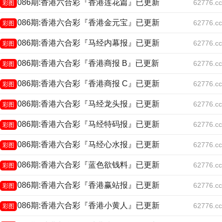
086期:香港六合彩『香港莲花篇』已更新
62776.cc
彩图
086期:香港六合彩『香港金元宝』已更新
62776.cc
彩图
086期:香港六合彩『马经内幕报』已更新
62776.cc
彩图
086期:香港六合彩『香港商报 B』已更新
62776.cc
彩图
086期:香港六合彩『香港商报 C』已更新
62776.cc
彩图
086期:香港六合彩『马经龙头报』已更新
62776.cc
彩图
086期:香港六合彩『马经特码报』已更新
62776.cc
彩图
086期:香港六合彩『马经心水报』已更新
62776.cc
彩图
086期:香港六合彩『蓝色欲钱料』已更新
62776.cc
彩图
086期:香港六合彩『香港赢站报』已更新
62776.cc
彩图
086期:香港六合彩『香港小黄人』已更新
62776.cc
彩图