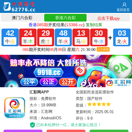
返回首页
汇彩网APP
全国彩民首选彩票软件
授权：免费软件
类型：国产软件
大小：19.99MB
星级：
来源：汇彩网
更新时间：2025.05.01
环境：Android/iOS
评分：9.9
已向本站押付一亿，请大家放心投注！