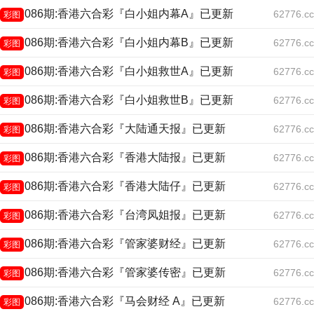
086期:香港六合彩『白小姐内幕A』已更新
62776.cc
彩图
086期:香港六合彩『白小姐内幕B』已更新
62776.cc
彩图
086期:香港六合彩『白小姐救世A』已更新
62776.cc
彩图
086期:香港六合彩『白小姐救世B』已更新
62776.cc
彩图
086期:香港六合彩『大陆通天报』已更新
62776.cc
彩图
086期:香港六合彩『香港大陆报』已更新
62776.cc
彩图
086期:香港六合彩『香港大陆仔』已更新
62776.cc
彩图
086期:香港六合彩『台湾凤姐报』已更新
62776.cc
彩图
086期:香港六合彩『管家婆财经』已更新
62776.cc
彩图
086期:香港六合彩『管家婆传密』已更新
62776.cc
彩图
086期:香港六合彩『马会财经 A』已更新
62776.cc
彩图