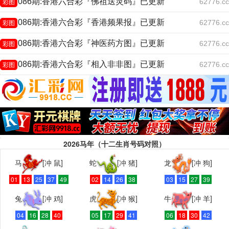
086期:香港六合彩『佛祖送灵码』已更新
62776.cc
彩图
086期:香港六合彩『香港频果报』已更新
62776.cc
彩图
086期:香港六合彩『神医药方图』已更新
62776.cc
彩图
086期:香港六合彩『相入非非图』已更新
62776.cc
彩图