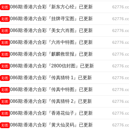
086期:香港六合彩『新东方心经』已更新
62776.cc
彩图
086期:香港六合彩『挂牌寻宝图』已更新
62776.cc
彩图
086期:香港六合彩『美女六肖图』已更新
62776.cc
彩图
086期:香港六合彩『六肖中特图』已更新
62776.cc
彩图
086期:香港六合彩『麒麟救世报』已更新
62776.cc
彩图
086期:香港六合彩『2800信封图』已更新
62776.cc
彩图
086期:香港六合彩『传真猜特 1』已更新
62776.cc
彩图
086期:香港六合彩『传真中特图』已更新
62776.cc
彩图
086期:香港六合彩『传真猜特 2』已更新
62776.cc
彩图
086期:香港六合彩『香港花仙子』已更新
62776.cc
彩图
086期:香港六合彩『黄大仙灵码』已更新
62776.cc
彩图