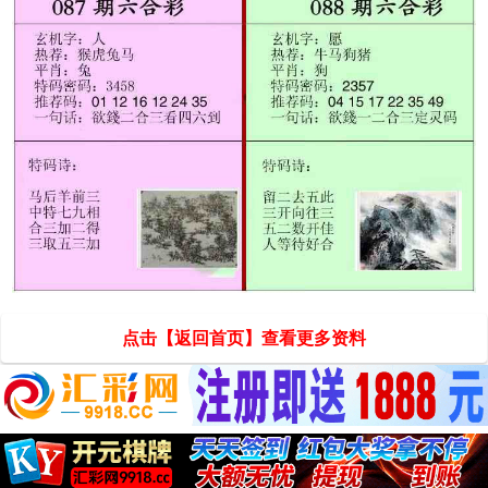
点击【返回首页】查看更多资料