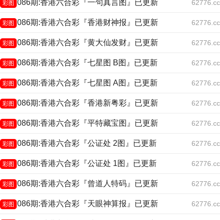
086期:香港六合彩『一句真言图』已更新
62776.cc
彩图
086期:香港六合彩『香港财神报』已更新
62776.cc
彩图
086期:香港六合彩『黄大仙发财』已更新
62776.cc
彩图
086期:香港六合彩『七星图 B图』已更新
62776.cc
彩图
086期:香港六合彩『七星图 A图』已更新
62776.cc
彩图
086期:香港六合彩『香港新粤彩』已更新
62776.cc
彩图
086期:香港六合彩『平特藏宝图』已更新
62776.cc
彩图
086期:香港六合彩『公证处 2图』已更新
62776.cc
彩图
086期:香港六合彩『公证处 1图』已更新
62776.cc
彩图
086期:香港六合彩『曾道人特码』已更新
62776.cc
彩图
086期:香港六合彩『天眼神算报』已更新
62776.cc
彩图