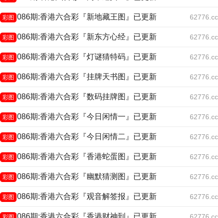
086期:香港六合彩『新地藏王图』已更新
62776.cc
彩图
086期:香港六合彩『新东方心经』已更新
62776.cc
彩图
086期:香港六合彩『灯谜猜特码』已更新
62776.cc
彩图
086期:香港六合彩『挂牌天书图』已更新
62776.cc
彩图
086期:香港六合彩『数码挂牌图』已更新
62776.cc
彩图
086期:香港六合彩『今日闲情一』已更新
62776.cc
彩图
086期:香港六合彩『今日闲情二』已更新
62776.cc
彩图
086期:香港六合彩『香港蛇蛋图』已更新
62776.cc
彩图
086期:香港六合彩『幽默猜测图』已更新
62776.cc
彩图
086期:香港六合彩『观音解签报』已更新
62776.cc
彩图
086期:香港六合彩『香港财神到』已更新
62776.cc
彩图