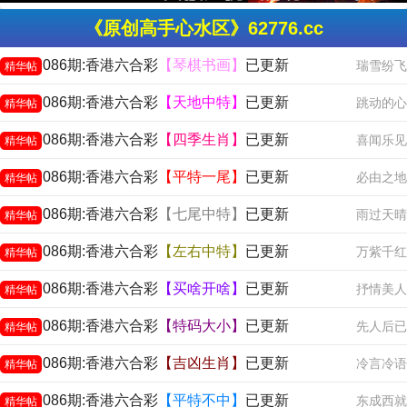
《原创高手心水区》62776.cc
086期:香港六合彩
【琴棋书画】
已更新
瑞雪纷飞
精华帖
086期:香港六合彩
【天地中特】
已更新
跳动的心
精华帖
086期:香港六合彩
【四季生肖】
已更新
喜闻乐见
精华帖
086期:香港六合彩
【平特一尾】
已更新
必由之地
精华帖
086期:香港六合彩
【七尾中特】
已更新
雨过天晴
精华帖
086期:香港六合彩
【左右中特】
已更新
万紫千红
精华帖
086期:香港六合彩
【买啥开啥】
已更新
抒情美人
精华帖
086期:香港六合彩
【特码大小】
已更新
先人后已
精华帖
086期:香港六合彩
【吉凶生肖】
已更新
冷言冷语
精华帖
086期:香港六合彩
【平特不中】
已更新
东成西就
精华帖