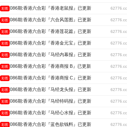
086期:香港六合彩『香港老鼠报』已更新
62776.cc
彩图
086期:香港六合彩『六合风莲图』已更新
62776.cc
彩图
086期:香港六合彩『香港莲花篇』已更新
62776.cc
彩图
086期:香港六合彩『香港金元宝』已更新
62776.cc
彩图
086期:香港六合彩『马经内幕报』已更新
62776.cc
彩图
086期:香港六合彩『香港商报 B』已更新
62776.cc
彩图
086期:香港六合彩『香港商报 C』已更新
62776.cc
彩图
086期:香港六合彩『马经龙头报』已更新
62776.cc
彩图
086期:香港六合彩『马经特码报』已更新
62776.cc
彩图
086期:香港六合彩『马经心水报』已更新
62776.cc
彩图
086期:香港六合彩『蓝色欲钱料』已更新
62776.cc
彩图