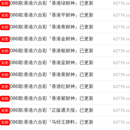
086期:香港六合彩『香港绿财神』已更新
62776.cc
彩图
086期:香港六合彩『香港平财神』已更新
62776.cc
彩图
086期:香港六合彩『香港青财神』已更新
62776.cc
彩图
086期:香港六合彩『香港金财神』已更新
62776.cc
彩图
086期:香港六合彩『香港银财神』已更新
62776.cc
彩图
086期:香港六合彩『香港蓝财神』已更新
62776.cc
彩图
086期:香港六合彩『香港黄财神』已更新
62776.cc
彩图
086期:香港六合彩『香港红财神』已更新
62776.cc
彩图
086期:香港六合彩『香港紫财神』已更新
62776.cc
彩图
086期:香港六合彩『正版通天报』已更新
62776.cc
彩图
086期:香港六合彩『马经王牌料』已更新
62776.cc
彩图