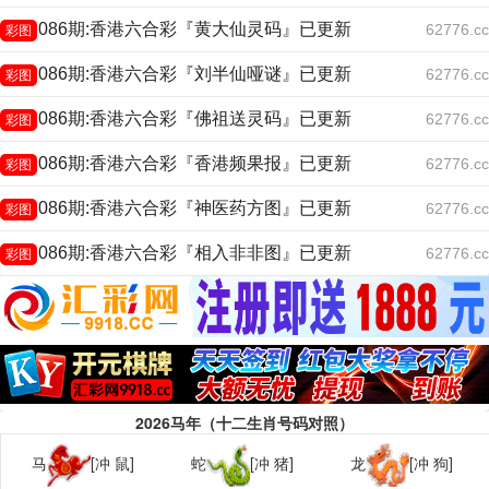
086期:香港六合彩『黄大仙灵码』已更新
62776.cc
彩图
086期:香港六合彩『刘半仙哑谜』已更新
62776.cc
彩图
086期:香港六合彩『佛祖送灵码』已更新
62776.cc
彩图
086期:香港六合彩『香港频果报』已更新
62776.cc
彩图
086期:香港六合彩『神医药方图』已更新
62776.cc
彩图
086期:香港六合彩『相入非非图』已更新
62776.cc
彩图