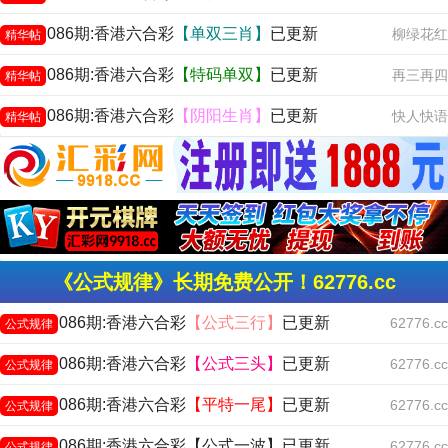
086期:香港六合彩
【单双三肖】
已更新
柳绿花红
精华帖
086期:香港六合彩
【特码单双】
已更新
再三再四
精华帖
086期:香港六合彩
【阴阳生肖】
已更新
快人快语
精华帖
《公式规律》长期免费公开！62776.cc
086期:香港六合彩
【公式三行】
已更新
62776.cc
公式规律
086期:香港六合彩
【公式三头】
已更新
62776.cc
公式规律
086期:香港六合彩
【平特一尾】
已更新
62776.cc
公式规律
086期:香港六合彩【公式一波】已更新
62776.cc
公式规律