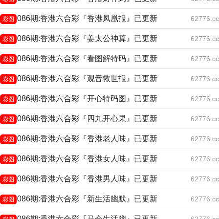
086期:香港六合彩『香港凤凰报』已更新
62776.cc
彩图
086期:香港六合彩『姜太公神算』已更新
62776.cc
彩图
086期:香港六合彩『看图解特码』已更新
62776.cc
彩图
086期:香港六合彩『观音救世报』已更新
62776.cc
彩图
086期:香港六合彩『开心特码图』已更新
62776.cc
彩图
086期:香港六合彩『四九开心果』已更新
62776.cc
彩图
086期:香港六合彩『香港老人味』已更新
62776.cc
彩图
086期:香港六合彩『香港女人味』已更新
62776.cc
彩图
086期:香港六合彩『香港男人味』已更新
62776.cc
彩图
086期:香港六合彩『新生活幽默』已更新
62776.cc
彩图
086期:香港六合彩『马会生活幽』已更新