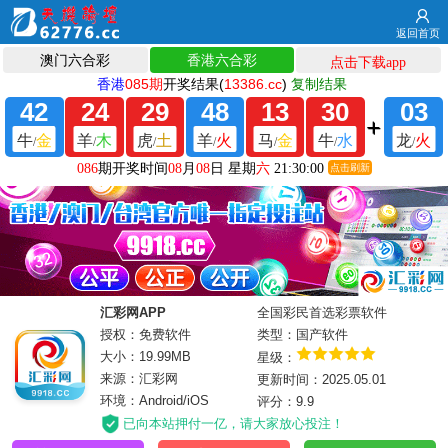
返回首页
汇彩网APP
全国彩民首选彩票软件
授权：免费软件
类型：国产软件
大小：19.99MB
星级：
来源：汇彩网
更新时间：2025.05.01
环境：Android/iOS
评分：9.9
已向本站押付一亿，请大家放心投注！