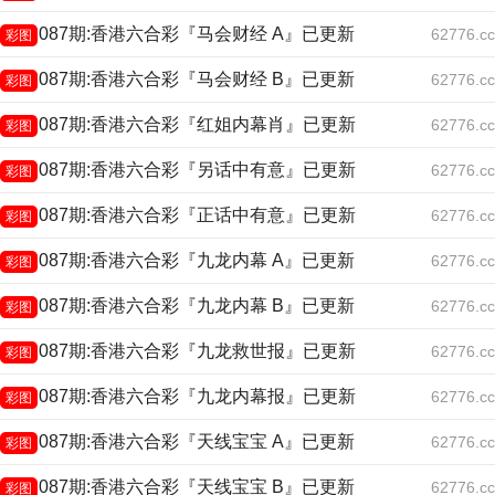
087期:香港六合彩『马会财经 A』已更新
62776.cc
彩图
087期:香港六合彩『马会财经 B』已更新
62776.cc
彩图
087期:香港六合彩『红姐内幕肖』已更新
62776.cc
彩图
087期:香港六合彩『另话中有意』已更新
62776.cc
彩图
087期:香港六合彩『正话中有意』已更新
62776.cc
彩图
087期:香港六合彩『九龙内幕 A』已更新
62776.cc
彩图
087期:香港六合彩『九龙内幕 B』已更新
62776.cc
彩图
087期:香港六合彩『九龙救世报』已更新
62776.cc
彩图
087期:香港六合彩『九龙内幕报』已更新
62776.cc
彩图
087期:香港六合彩『天线宝宝 A』已更新
62776.cc
彩图
087期:香港六合彩『天线宝宝 B』已更新
62776.cc
彩图