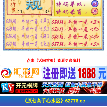
点击【返回首页】查看更多资料
《原创高手心水区》62776.cc