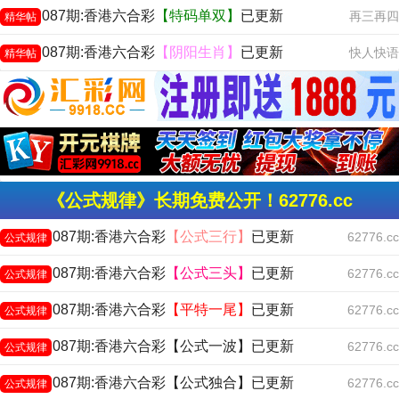
087期:香港六合彩
【特码单双】
已更新
再三再四
精华帖
087期:香港六合彩
【阴阳生肖】
已更新
快人快语
精华帖
《公式规律》长期免费公开！62776.cc
087期:香港六合彩
【公式三行】
已更新
62776.cc
公式规律
087期:香港六合彩
【公式三头】
已更新
62776.cc
公式规律
087期:香港六合彩
【平特一尾】
已更新
62776.cc
公式规律
087期:香港六合彩【公式一波】已更新
62776.cc
公式规律
087期:香港六合彩【公式独合】已更新
62776.cc
公式规律