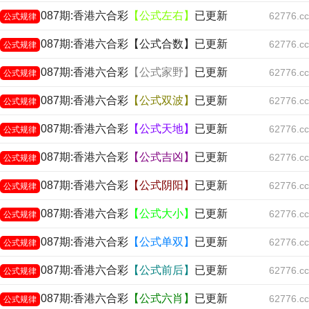
087期:香港六合彩
【公式左右】
已更新
62776.cc
公式规律
087期:香港六合彩【公式合数】已更新
62776.cc
公式规律
087期:香港六合彩
【公式家野】
已更新
62776.cc
公式规律
087期:香港六合彩
【公式双波】
已更新
62776.cc
公式规律
087期:香港六合彩
【公式天地】
已更新
62776.cc
公式规律
087期:香港六合彩
【公式吉凶】
已更新
62776.cc
公式规律
087期:香港六合彩
【公式阴阳】
已更新
62776.cc
公式规律
087期:香港六合彩
【公式大小】
已更新
62776.cc
公式规律
087期:香港六合彩
【公式单双】
已更新
62776.cc
公式规律
087期:香港六合彩
【公式前后】
已更新
62776.cc
公式规律
087期:香港六合彩
【公式六肖】
已更新
62776.cc
公式规律