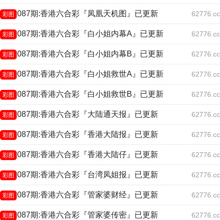
087期:香港六合彩『凤凰天机图』已更新
62776.cc
彩图
087期:香港六合彩『白小姐内幕A』已更新
62776.cc
彩图
087期:香港六合彩『白小姐内幕B』已更新
62776.cc
彩图
087期:香港六合彩『白小姐救世A』已更新
62776.cc
彩图
087期:香港六合彩『白小姐救世B』已更新
62776.cc
彩图
087期:香港六合彩『大陆通天报』已更新
62776.cc
彩图
087期:香港六合彩『香港大陆报』已更新
62776.cc
彩图
087期:香港六合彩『香港大陆仔』已更新
62776.cc
彩图
087期:香港六合彩『台湾凤姐报』已更新
62776.cc
彩图
087期:香港六合彩『管家婆财经』已更新
62776.cc
彩图
087期:香港六合彩『管家婆传密』已更新
62776.cc
彩图