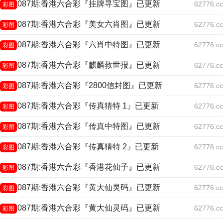
087期:香港六合彩『挂牌寻宝图』已更新
62776.cc
彩图
087期:香港六合彩『美女六肖图』已更新
62776.cc
彩图
087期:香港六合彩『六肖中特图』已更新
62776.cc
彩图
087期:香港六合彩『麒麟救世报』已更新
62776.cc
彩图
087期:香港六合彩『2800信封图』已更新
62776.cc
彩图
087期:香港六合彩『传真猜特 1』已更新
62776.cc
彩图
087期:香港六合彩『传真中特图』已更新
62776.cc
彩图
087期:香港六合彩『传真猜特 2』已更新
62776.cc
彩图
087期:香港六合彩『香港花仙子』已更新
62776.cc
彩图
087期:香港六合彩『黄大仙灵码』已更新
62776.cc
彩图
087期:香港六合彩『黄大仙灵码』已更新
62776.cc
彩图