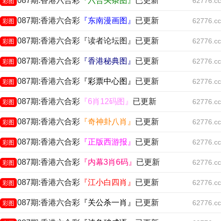
087期:香港六合彩
『六合头条图』
已更新
62776.cc
彩图
087期:香港六合彩
『东南漫画图』
已更新
62776.cc
彩图
087期:香港六合彩『读者论坛图』已更新
62776.cc
彩图
087期:香港六合彩
『香港秘典图』
已更新
62776.cc
彩图
087期:香港六合彩
『彩票中心图』
已更新
62776.cc
彩图
087期:香港六合彩
『6肖12码图』
已更新
62776.cc
彩图
087期:香港六合彩
『奇神卦八肖』
已更新
62776.cc
彩图
087期:香港六合彩
『正版西游报』
已更新
62776.cc
彩图
087期:香港六合彩
『内幕3肖6码』
已更新
62776.cc
彩图
087期:香港六合彩
『江小白四肖』
已更新
62776.cc
彩图
087期:香港六合彩
『关公杀一肖』
已更新
62776.cc
彩图