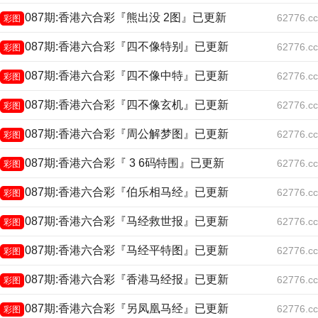
087期:香港六合彩『熊出没 2图』已更新
62776.cc
彩图
087期:香港六合彩『四不像特别』已更新
62776.cc
彩图
087期:香港六合彩『四不像中特』已更新
62776.cc
彩图
087期:香港六合彩『四不像玄机』已更新
62776.cc
彩图
087期:香港六合彩『周公解梦图』已更新
62776.cc
彩图
087期:香港六合彩『 3 6码特围』已更新
62776.cc
彩图
087期:香港六合彩『伯乐相马经』已更新
62776.cc
彩图
087期:香港六合彩『马经救世报』已更新
62776.cc
彩图
087期:香港六合彩『马经平特图』已更新
62776.cc
彩图
087期:香港六合彩『香港马经报』已更新
62776.cc
彩图
087期:香港六合彩『另凤凰马经』已更新
62776.cc
彩图