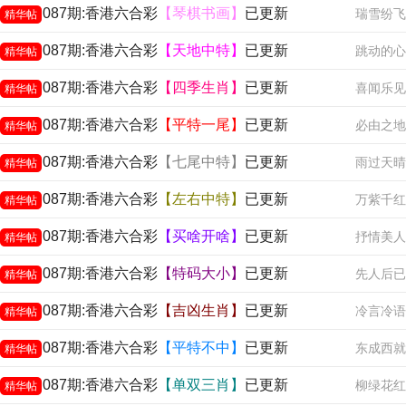
087期:香港六合彩
【琴棋书画】
已更新
瑞雪纷飞
精华帖
087期:香港六合彩
【天地中特】
已更新
跳动的心
精华帖
087期:香港六合彩
【四季生肖】
已更新
喜闻乐见
精华帖
087期:香港六合彩
【平特一尾】
已更新
必由之地
精华帖
087期:香港六合彩
【七尾中特】
已更新
雨过天晴
精华帖
087期:香港六合彩
【左右中特】
已更新
万紫千红
精华帖
087期:香港六合彩
【买啥开啥】
已更新
抒情美人
精华帖
087期:香港六合彩
【特码大小】
已更新
先人后已
精华帖
087期:香港六合彩
【吉凶生肖】
已更新
冷言冷语
精华帖
087期:香港六合彩
【平特不中】
已更新
东成西就
精华帖
087期:香港六合彩
【单双三肖】
已更新
柳绿花红
精华帖