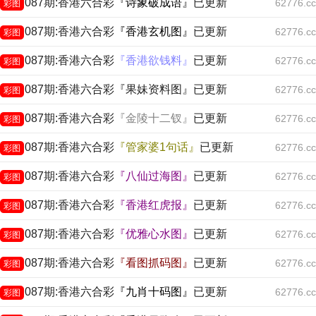
087期:香港六合彩
『诗象破成语』
已更新
62776.cc
彩图
087期:香港六合彩
『香港玄机图』
已更新
62776.cc
彩图
087期:香港六合彩
『香港欲钱料』
已更新
62776.cc
彩图
087期:香港六合彩『果妹资料图』已更新
62776.cc
彩图
087期:香港六合彩
『金陵十二钗』
已更新
62776.cc
彩图
087期:香港六合彩
『管家婆1句话』
已更新
62776.cc
彩图
087期:香港六合彩
『八仙过海图』
已更新
62776.cc
彩图
087期:香港六合彩
『香港红虎报』
已更新
62776.cc
彩图
087期:香港六合彩
『优雅心水图』
已更新
62776.cc
彩图
087期:香港六合彩
『看图抓码图』
已更新
62776.cc
彩图
087期:香港六合彩
『九肖十码图』
已更新
62776.cc
彩图