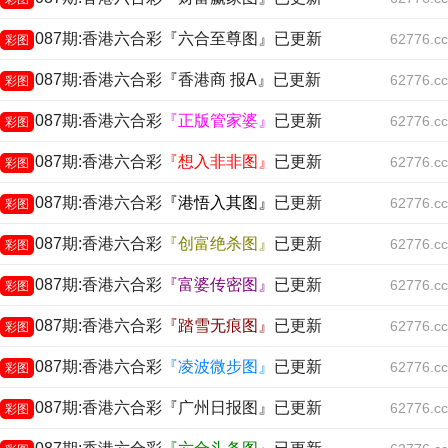
087期:香港六合彩『六合至尊图』已更新
62776.cc
彩图
087期:香港六合彩『香港商 报A』已更新
62776.cc
彩图
087期:香港六合彩
『正版管家婆』
已更新
62776.cc
彩图
087期:香港六合彩
『想入非非图』
已更新
62776.cc
彩图
087期:香港六合彩
『港悟入其图』
已更新
62776.cc
彩图
087期:香港六合彩
『创富绝杀图』
已更新
62776.cc
彩图
087期:香港六合彩
『富婆传密图』
已更新
62776.cc
彩图
087期:香港六合彩
『踏雪无痕图』
已更新
62776.cc
彩图
087期:香港六合彩
『凌波微步图』
已更新
62776.cc
彩图
087期:香港六合彩『广州日报图』已更新
62776.cc
彩图