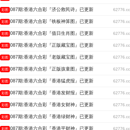
087期:香港六合彩『济公救民诗』已更新
62776.cc
彩图
087期:香港六合彩『铁板神算图』已更新
62776.cc
彩图
087期:香港六合彩『值日生肖图』已更新
62776.cc
彩图
087期:香港六合彩『正版藏宝图』已更新
62776.cc
彩图
087期:香港六合彩『老版藏宝图』已更新
62776.cc
彩图
087期:香港六合彩『正版孩童图』已更新
62776.cc
彩图
087期:香港六合彩『香港猛虎报』已更新
62776.cc
彩图
087期:香港六合彩『香港发财报』已更新
62776.cc
彩图
087期:香港六合彩『香港女财神』已更新
62776.cc
彩图
087期:香港六合彩『香港绿财神』已更新
62776.cc
彩图
087期:香港六合彩『香港平财神』已更新
62776.cc
彩图