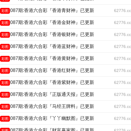
087期:香港六合彩『香港青财神』已更新
62776.cc
彩图
087期:香港六合彩『香港金财神』已更新
62776.cc
彩图
087期:香港六合彩『香港银财神』已更新
62776.cc
彩图
087期:香港六合彩『香港蓝财神』已更新
62776.cc
彩图
087期:香港六合彩『香港黄财神』已更新
62776.cc
彩图
087期:香港六合彩『香港红财神』已更新
62776.cc
彩图
087期:香港六合彩『香港紫财神』已更新
62776.cc
彩图
087期:香港六合彩『正版通天报』已更新
62776.cc
彩图
087期:香港六合彩『马经王牌料』已更新
62776.cc
彩图
087期:香港六合彩『丫丫幽默图』已更新
62776.cc
彩图
087期:香港六合彩『财富赢家图』已更新
62776.cc
彩图