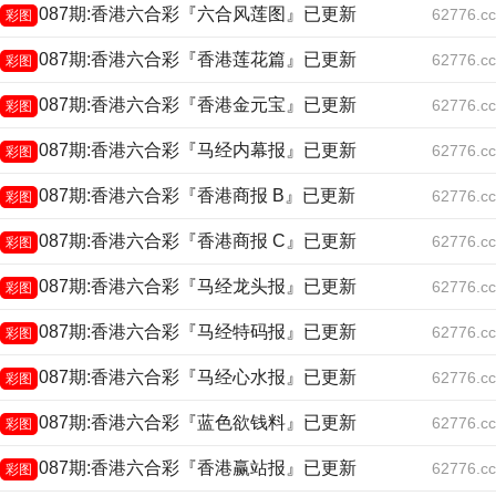
087期:香港六合彩『六合风莲图』已更新
62776.cc
彩图
087期:香港六合彩『香港莲花篇』已更新
62776.cc
彩图
087期:香港六合彩『香港金元宝』已更新
62776.cc
彩图
087期:香港六合彩『马经内幕报』已更新
62776.cc
彩图
087期:香港六合彩『香港商报 B』已更新
62776.cc
彩图
087期:香港六合彩『香港商报 C』已更新
62776.cc
彩图
087期:香港六合彩『马经龙头报』已更新
62776.cc
彩图
087期:香港六合彩『马经特码报』已更新
62776.cc
彩图
087期:香港六合彩『马经心水报』已更新
62776.cc
彩图
087期:香港六合彩『蓝色欲钱料』已更新
62776.cc
彩图
087期:香港六合彩『香港赢站报』已更新
62776.cc
彩图