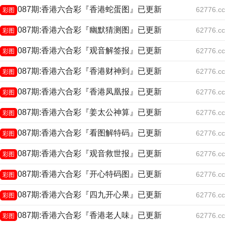
087期:香港六合彩『香港蛇蛋图』已更新
62776.cc
彩图
087期:香港六合彩『幽默猜测图』已更新
62776.cc
彩图
087期:香港六合彩『观音解签报』已更新
62776.cc
彩图
087期:香港六合彩『香港财神到』已更新
62776.cc
彩图
087期:香港六合彩『香港凤凰报』已更新
62776.cc
彩图
087期:香港六合彩『姜太公神算』已更新
62776.cc
彩图
087期:香港六合彩『看图解特码』已更新
62776.cc
彩图
087期:香港六合彩『观音救世报』已更新
62776.cc
彩图
087期:香港六合彩『开心特码图』已更新
62776.cc
彩图
087期:香港六合彩『四九开心果』已更新
62776.cc
彩图
087期:香港六合彩『香港老人味』已更新
62776.cc
彩图