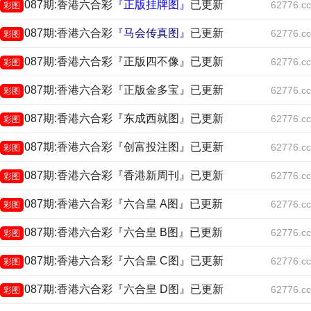
087期:香港六合彩
『正版挂牌图』
已更新
62776.cc
彩图
087期:香港六合彩
『马会传真图』
已更新
62776.cc
彩图
087期:香港六合彩『正版四不像』已更新
62776.cc
彩图
087期:香港六合彩『正版金多宝』已更新
62776.cc
彩图
087期:香港六合彩『东成西就图』已更新
62776.cc
彩图
087期:香港六合彩『创富投注图』已更新
62776.cc
彩图
087期:香港六合彩『香港新周刊』已更新
62776.cc
彩图
087期:香港六合彩『六合皇 A图』已更新
62776.cc
彩图
087期:香港六合彩『六合皇 B图』已更新
62776.cc
彩图
087期:香港六合彩『六合皇 C图』已更新
62776.cc
彩图
087期:香港六合彩『六合皇 D图』已更新
62776.cc
彩图