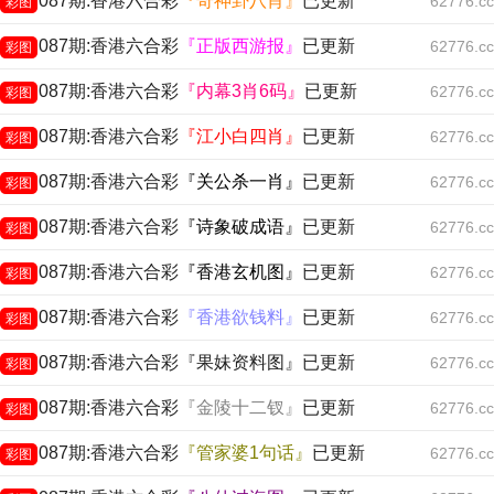
087期:香港六合彩
『奇神卦八肖』
已更新
62776.cc
彩图
087期:香港六合彩
『正版西游报』
已更新
62776.cc
彩图
087期:香港六合彩
『内幕3肖6码』
已更新
62776.cc
彩图
087期:香港六合彩
『江小白四肖』
已更新
62776.cc
彩图
087期:香港六合彩
『关公杀一肖』
已更新
62776.cc
彩图
087期:香港六合彩
『诗象破成语』
已更新
62776.cc
彩图
087期:香港六合彩
『香港玄机图』
已更新
62776.cc
彩图
087期:香港六合彩
『香港欲钱料』
已更新
62776.cc
彩图
087期:香港六合彩『果妹资料图』已更新
62776.cc
彩图
087期:香港六合彩
『金陵十二钗』
已更新
62776.cc
彩图
087期:香港六合彩
『管家婆1句话』
已更新
62776.cc
彩图