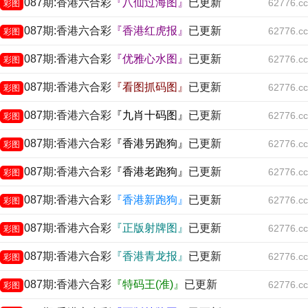
087期:香港六合彩
『八仙过海图』
已更新
62776.cc
彩图
087期:香港六合彩
『香港红虎报』
已更新
62776.cc
彩图
087期:香港六合彩
『优雅心水图』
已更新
62776.cc
彩图
087期:香港六合彩
『看图抓码图』
已更新
62776.cc
彩图
087期:香港六合彩
『九肖十码图』
已更新
62776.cc
彩图
087期:香港六合彩
『香港另跑狗』
已更新
62776.cc
彩图
087期:香港六合彩
『香港老跑狗』
已更新
62776.cc
彩图
087期:香港六合彩
『香港新跑狗』
已更新
62776.cc
彩图
087期:香港六合彩
『正版射牌图』
已更新
62776.cc
彩图
087期:香港六合彩
『香港青龙报』
已更新
62776.cc
彩图
087期:香港六合彩
『特码王(准)』
已更新
62776.cc
彩图