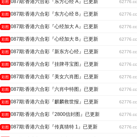
087期:香港六合彩『东方心经 A』已更新
62776.cc
彩图
087期:香港六合彩『东方心经 B』已更新
62776.cc
彩图
087期:香港六合彩『心经加大 A』已更新
62776.cc
彩图
087期:香港六合彩『心经加大 B』已更新
62776.cc
彩图
087期:香港六合彩『新东方心经』已更新
62776.cc
彩图
087期:香港六合彩『挂牌寻宝图』已更新
62776.cc
彩图
087期:香港六合彩『美女六肖图』已更新
62776.cc
彩图
087期:香港六合彩『六肖中特图』已更新
62776.cc
彩图
087期:香港六合彩『麒麟救世报』已更新
62776.cc
彩图
087期:香港六合彩『2800信封图』已更新
62776.cc
彩图
087期:香港六合彩『传真猜特 1』已更新
62776.cc
彩图