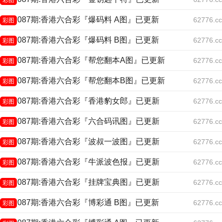
087期:香港六合彩『爆码料 A图』已更新
62776.cc
彩图
087期:香港六合彩『爆码料 B图』已更新
62776.cc
彩图
087期:香港六合彩『帮您翻本A图』已更新
62776.cc
彩图
087期:香港六合彩『帮您翻本B图』已更新
62776.cc
彩图
087期:香港六合彩『香港豹女郎』已更新
62776.cc
彩图
087期:香港六合彩『六合码讯图』已更新
62776.cc
彩图
087期:香港六合彩『波叔一波图』已更新
62776.cc
彩图
087期:香港六合彩『牛派波色报』已更新
62776.cc
彩图
087期:香港六合彩『挂牌宝典图』已更新
62776.cc
彩图
087期:香港六合彩『博彩通 B图』已更新
62776.cc
彩图