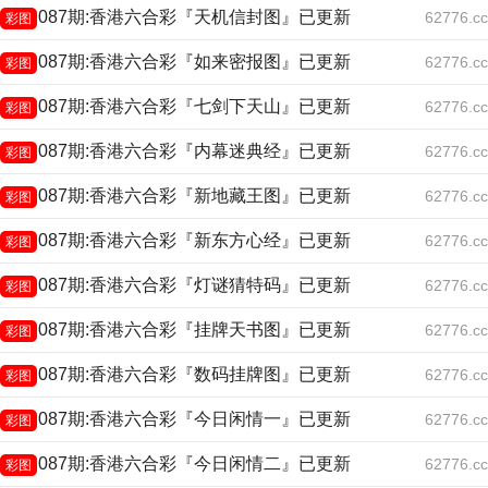
087期:香港六合彩『天机信封图』已更新
62776.cc
彩图
087期:香港六合彩『如来密报图』已更新
62776.cc
彩图
087期:香港六合彩『七剑下天山』已更新
62776.cc
彩图
087期:香港六合彩『内幕迷典经』已更新
62776.cc
彩图
087期:香港六合彩『新地藏王图』已更新
62776.cc
彩图
087期:香港六合彩『新东方心经』已更新
62776.cc
彩图
087期:香港六合彩『灯谜猜特码』已更新
62776.cc
彩图
087期:香港六合彩『挂牌天书图』已更新
62776.cc
彩图
087期:香港六合彩『数码挂牌图』已更新
62776.cc
彩图
087期:香港六合彩『今日闲情一』已更新
62776.cc
彩图
087期:香港六合彩『今日闲情二』已更新
62776.cc
彩图