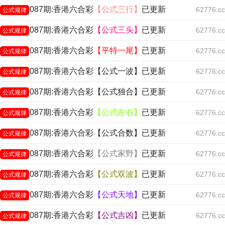
087期:香港六合彩
【公式三行】
已更新
62776.cc
公式规律
087期:香港六合彩
【公式三头】
已更新
62776.cc
公式规律
087期:香港六合彩
【平特一尾】
已更新
62776.cc
公式规律
087期:香港六合彩【公式一波】已更新
62776.cc
公式规律
087期:香港六合彩【公式独合】已更新
62776.cc
公式规律
087期:香港六合彩
【公式左右】
已更新
62776.cc
公式规律
087期:香港六合彩【公式合数】已更新
62776.cc
公式规律
087期:香港六合彩
【公式家野】
已更新
62776.cc
公式规律
087期:香港六合彩
【公式双波】
已更新
62776.cc
公式规律
087期:香港六合彩
【公式天地】
已更新
62776.cc
公式规律
087期:香港六合彩
【公式吉凶】
已更新
62776.cc
公式规律