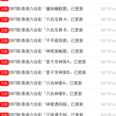
087期:香港六合彩『趣味幽默图』已更新
62776.cc
彩图
087期:香港六合彩『六合宝典 A』已更新
62776.cc
彩图
087期:香港六合彩『六合宝典 B』已更新
62776.cc
彩图
087期:香港六合彩『千手观音图』已更新
62776.cc
彩图
087期:香港六合彩『神算策略图』已更新
62776.cc
彩图
087期:香港六合彩『姜子牙神算A』已更新
62776.cc
彩图
087期:香港六合彩『姜子牙神算B』已更新
62776.cc
彩图
087期:香港六合彩『六合神童A』已更新
62776.cc
彩图
087期:香港六合彩『六合神童B』已更新
62776.cc
彩图
087期:香港六合彩『神童透码报』已更新
62776.cc
彩图
087期:香港六合彩『正版通天报』已更新
62776.cc
彩图