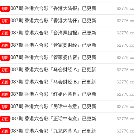
087期:香港六合彩『香港大陆报』已更新
62776.cc
彩图
087期:香港六合彩『香港大陆仔』已更新
62776.cc
彩图
087期:香港六合彩『台湾凤姐报』已更新
62776.cc
彩图
087期:香港六合彩『管家婆财经』已更新
62776.cc
彩图
087期:香港六合彩『管家婆传密』已更新
62776.cc
彩图
087期:香港六合彩『马会财经 A』已更新
62776.cc
彩图
087期:香港六合彩『马会财经 B』已更新
62776.cc
彩图
087期:香港六合彩『红姐内幕肖』已更新
62776.cc
彩图
087期:香港六合彩『另话中有意』已更新
62776.cc
彩图
087期:香港六合彩『正话中有意』已更新
62776.cc
彩图
087期:香港六合彩『九龙内幕 A』已更新
62776.cc
彩图