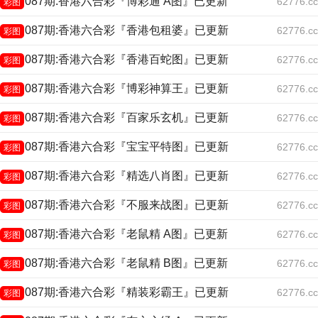
087期:香港六合彩『博彩通 A图』已更新
62776.cc
彩图
087期:香港六合彩『香港包租婆』已更新
62776.cc
彩图
087期:香港六合彩『香港百蛇图』已更新
62776.cc
彩图
087期:香港六合彩『博彩神算王』已更新
62776.cc
彩图
087期:香港六合彩『百家乐玄机』已更新
62776.cc
彩图
087期:香港六合彩『宝宝平特图』已更新
62776.cc
彩图
087期:香港六合彩『精选八肖图』已更新
62776.cc
彩图
087期:香港六合彩『不服来战图』已更新
62776.cc
彩图
087期:香港六合彩『老鼠精 A图』已更新
62776.cc
彩图
087期:香港六合彩『老鼠精 B图』已更新
62776.cc
彩图
087期:香港六合彩『精装彩霸王』已更新
62776.cc
彩图