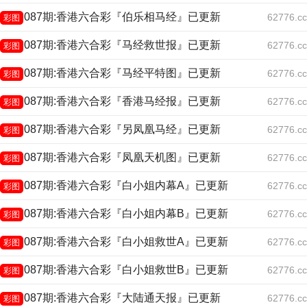
087期:香港六合彩『伯乐相马经』已更新
62776.cc
彩图
087期:香港六合彩『马经救世报』已更新
62776.cc
彩图
087期:香港六合彩『马经平特图』已更新
62776.cc
彩图
087期:香港六合彩『香港马经报』已更新
62776.cc
彩图
087期:香港六合彩『另凤凰马经』已更新
62776.cc
彩图
087期:香港六合彩『凤凰天机图』已更新
62776.cc
彩图
087期:香港六合彩『白小姐内幕A』已更新
62776.cc
彩图
087期:香港六合彩『白小姐内幕B』已更新
62776.cc
彩图
087期:香港六合彩『白小姐救世A』已更新
62776.cc
彩图
087期:香港六合彩『白小姐救世B』已更新
62776.cc
彩图
087期:香港六合彩『大陆通天报』已更新
62776.cc
彩图