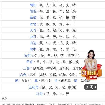
关闭 x
说明