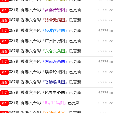
087期:香港六合彩
『富婆传密图』
已更新
62776.cc
彩图
087期:香港六合彩
『踏雪无痕图』
已更新
62776.cc
彩图
087期:香港六合彩
『凌波微步图』
已更新
62776.cc
彩图
087期:香港六合彩『广州日报图』已更新
62776.cc
彩图
087期:香港六合彩
『六合头条图』
已更新
62776.cc
彩图
087期:香港六合彩
『东南漫画图』
已更新
62776.cc
彩图
087期:香港六合彩『读者论坛图』已更新
62776.cc
彩图
087期:香港六合彩
『香港秘典图』
已更新
62776.cc
彩图
087期:香港六合彩
『彩票中心图』
已更新
62776.cc
彩图
087期:香港六合彩
『6肖12码图』
已更新
62776.cc
彩图