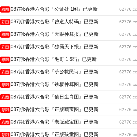
087期:香港六合彩『公证处 1图』已更新
62776.cc
彩图
087期:香港六合彩『曾道人特码』已更新
62776.cc
彩图
087期:香港六合彩『天眼神算报』已更新
62776.cc
彩图
087期:香港六合彩『独霸天下报』已更新
62776.cc
彩图
087期:香港六合彩『毛哥 1 6码』已更新
62776.cc
彩图
087期:香港六合彩『济公救民诗』已更新
62776.cc
彩图
087期:香港六合彩『铁板神算图』已更新
62776.cc
彩图
087期:香港六合彩『值日生肖图』已更新
62776.cc
彩图
087期:香港六合彩『正版藏宝图』已更新
62776.cc
彩图
087期:香港六合彩『老版藏宝图』已更新
62776.cc
彩图
087期:香港六合彩『正版孩童图』已更新
62776.cc
彩图