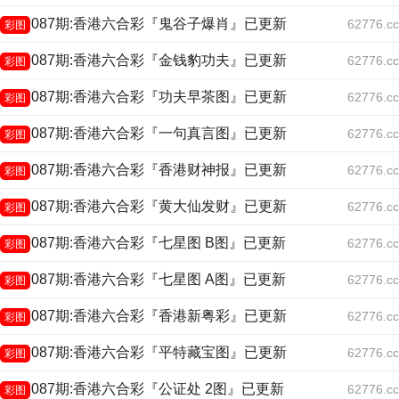
087期:香港六合彩『鬼谷子爆肖』已更新
62776.cc
彩图
087期:香港六合彩『金钱豹功夫』已更新
62776.cc
彩图
087期:香港六合彩『功夫早茶图』已更新
62776.cc
彩图
087期:香港六合彩『一句真言图』已更新
62776.cc
彩图
087期:香港六合彩『香港财神报』已更新
62776.cc
彩图
087期:香港六合彩『黄大仙发财』已更新
62776.cc
彩图
087期:香港六合彩『七星图 B图』已更新
62776.cc
彩图
087期:香港六合彩『七星图 A图』已更新
62776.cc
彩图
087期:香港六合彩『香港新粤彩』已更新
62776.cc
彩图
087期:香港六合彩『平特藏宝图』已更新
62776.cc
彩图
087期:香港六合彩『公证处 2图』已更新
62776.cc
彩图