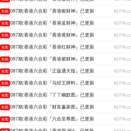
087期:香港六合彩『香港银财神』已更新
62776.cc
彩图
087期:香港六合彩『香港蓝财神』已更新
62776.cc
彩图
087期:香港六合彩『香港黄财神』已更新
62776.cc
彩图
087期:香港六合彩『香港红财神』已更新
62776.cc
彩图
087期:香港六合彩『香港紫财神』已更新
62776.cc
彩图
087期:香港六合彩『正版通天报』已更新
62776.cc
彩图
087期:香港六合彩『马经王牌料』已更新
62776.cc
彩图
087期:香港六合彩『丫丫幽默图』已更新
62776.cc
彩图
087期:香港六合彩『财富赢家图』已更新
62776.cc
彩图
087期:香港六合彩『六合至尊图』已更新
62776.cc
彩图
087期:香港六合彩『香港商 报A』已更新