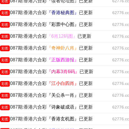
087期:香港六合彩『读者论坛图』已更新
62776.cc
彩图
087期:香港六合彩
『香港秘典图』
已更新
62776.cc
彩图
087期:香港六合彩
『彩票中心图』
已更新
62776.cc
彩图
087期:香港六合彩
『6肖12码图』
已更新
62776.cc
彩图
087期:香港六合彩
『奇神卦八肖』
已更新
62776.cc
彩图
087期:香港六合彩
『正版西游报』
已更新
62776.cc
彩图
087期:香港六合彩
『内幕3肖6码』
已更新
62776.cc
彩图
087期:香港六合彩
『江小白四肖』
已更新
62776.cc
彩图
087期:香港六合彩
『关公杀一肖』
已更新
62776.cc
彩图
087期:香港六合彩
『诗象破成语』
已更新
62776.cc
彩图
087期:香港六合彩
『香港玄机图』
已更新
62776.cc
彩图