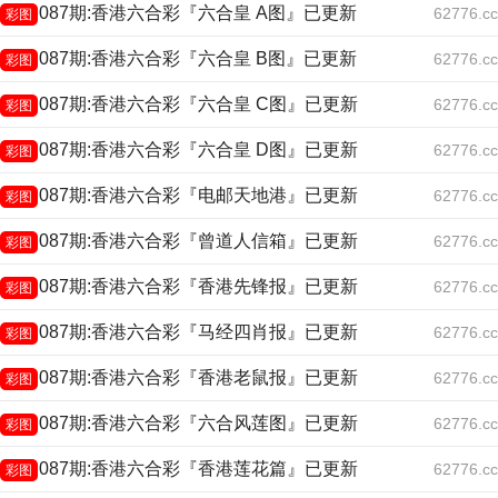
087期:香港六合彩『六合皇 A图』已更新
62776.cc
彩图
087期:香港六合彩『六合皇 B图』已更新
62776.cc
彩图
087期:香港六合彩『六合皇 C图』已更新
62776.cc
彩图
087期:香港六合彩『六合皇 D图』已更新
62776.cc
彩图
087期:香港六合彩『电邮天地港』已更新
62776.cc
彩图
087期:香港六合彩『曾道人信箱』已更新
62776.cc
彩图
087期:香港六合彩『香港先锋报』已更新
62776.cc
彩图
087期:香港六合彩『马经四肖报』已更新
62776.cc
彩图
087期:香港六合彩『香港老鼠报』已更新
62776.cc
彩图
087期:香港六合彩『六合风莲图』已更新
62776.cc
彩图
087期:香港六合彩『香港莲花篇』已更新
62776.cc
彩图