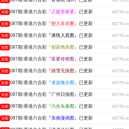
62776.cc
彩图
087期:香港六合彩
『正版管家婆』
已更新
62776.cc
彩图
087期:香港六合彩
『想入非非图』
已更新
62776.cc
彩图
087期:香港六合彩
『港悟入其图』
已更新
62776.cc
彩图
087期:香港六合彩
『创富绝杀图』
已更新
62776.cc
彩图
087期:香港六合彩
『富婆传密图』
已更新
62776.cc
彩图
087期:香港六合彩
『踏雪无痕图』
已更新
62776.cc
彩图
087期:香港六合彩
『凌波微步图』
已更新
62776.cc
彩图
087期:香港六合彩『广州日报图』已更新
62776.cc
彩图
087期:香港六合彩
『六合头条图』
已更新
62776.cc
彩图
087期:香港六合彩
『东南漫画图』
已更新
62776.cc
彩图