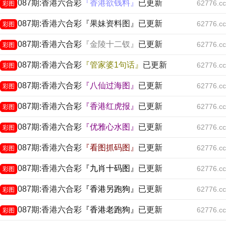
087期:香港六合彩
『香港欲钱料』
已更新
62776.cc
彩图
087期:香港六合彩『果妹资料图』已更新
62776.cc
彩图
087期:香港六合彩
『金陵十二钗』
已更新
62776.cc
彩图
087期:香港六合彩
『管家婆1句话』
已更新
62776.cc
彩图
087期:香港六合彩
『八仙过海图』
已更新
62776.cc
彩图
087期:香港六合彩
『香港红虎报』
已更新
62776.cc
彩图
087期:香港六合彩
『优雅心水图』
已更新
62776.cc
彩图
087期:香港六合彩
『看图抓码图』
已更新
62776.cc
彩图
087期:香港六合彩
『九肖十码图』
已更新
62776.cc
彩图
087期:香港六合彩
『香港另跑狗』
已更新
62776.cc
彩图
087期:香港六合彩
『香港老跑狗』
已更新
62776.cc
彩图