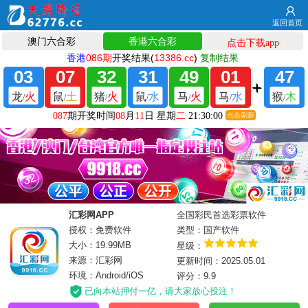
返回首页
汇彩网APP
全国彩民首选彩票软件
授权：免费软件
类型：国产软件
大小：19.99MB
星级：
来源：汇彩网
更新时间：2025.05.01
环境：Android/iOS
评分：9.9
已向本站押付一亿，请大家放心投注！