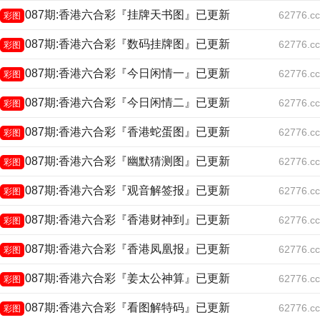
087期:香港六合彩『挂牌天书图』已更新
62776.cc
彩图
087期:香港六合彩『数码挂牌图』已更新
62776.cc
彩图
087期:香港六合彩『今日闲情一』已更新
62776.cc
彩图
087期:香港六合彩『今日闲情二』已更新
62776.cc
彩图
087期:香港六合彩『香港蛇蛋图』已更新
62776.cc
彩图
087期:香港六合彩『幽默猜测图』已更新
62776.cc
彩图
087期:香港六合彩『观音解签报』已更新
62776.cc
彩图
087期:香港六合彩『香港财神到』已更新
62776.cc
彩图
087期:香港六合彩『香港凤凰报』已更新
62776.cc
彩图
087期:香港六合彩『姜太公神算』已更新
62776.cc
彩图
087期:香港六合彩『看图解特码』已更新
62776.cc
彩图