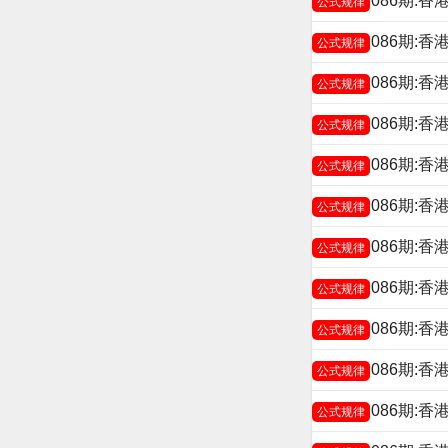
086期:香
公式规律
086期:香
公式规律
086期:香
公式规律
086期:
公式规律
086期:
公式规律
086期:香
公式规律
086期:
公式规律
086期:香
公式规律
086期:香
公式规律
086期:香
公式规律
086期:香
公式规律