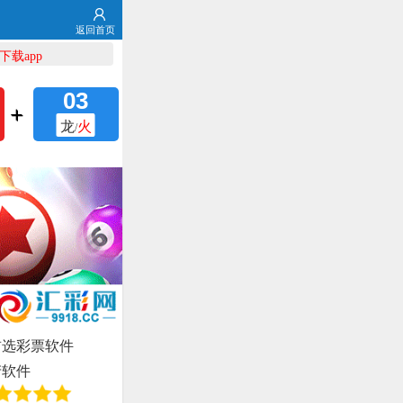
返回首页
首选彩票软件
产软件