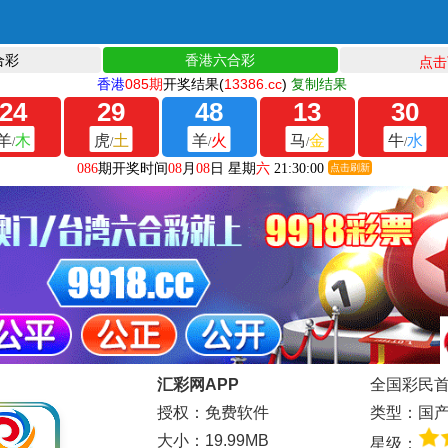
汇彩网APP
全国彩民
授权：免费软件
类型：国
大小：19.99MB
星级：