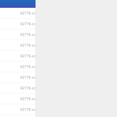
62776.cc
62776.cc
62776.cc
62776.cc
62776.cc
62776.cc
62776.cc
62776.cc
62776.cc
62776.cc