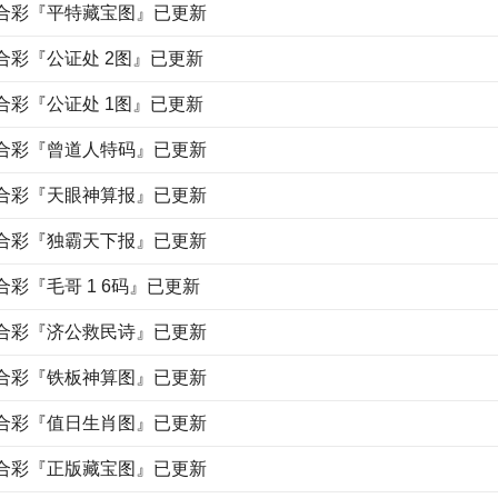
六合彩『平特藏宝图』已更新
六合彩『公证处 2图』已更新
六合彩『公证处 1图』已更新
六合彩『曾道人特码』已更新
六合彩『天眼神算报』已更新
六合彩『独霸天下报』已更新
六合彩『毛哥 1 6码』已更新
六合彩『济公救民诗』已更新
六合彩『铁板神算图』已更新
六合彩『值日生肖图』已更新
六合彩『正版藏宝图』已更新