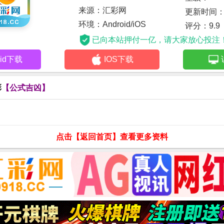
来源：汇彩网
更新时间：20
环境：Android/iOS
评分：9.9
已向本站押付一亿，请大家放心投注
oid下载
IOS下载
彩
【公式吉凶】
点击【返回首页】查看更多资料