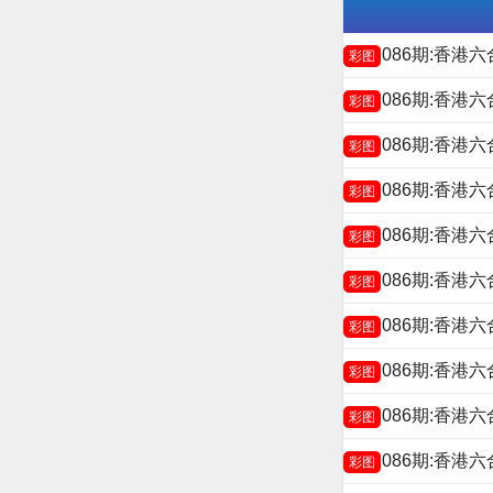
086期:香港
彩图
086期:香港
彩图
086期:香港
彩图
086期:香港
彩图
086期:香港
彩图
086期:香港
彩图
086期:香港
彩图
086期:香港
彩图
086期:香港
彩图
086期:香港
彩图