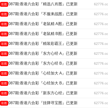
087期:香港六合彩『精选八肖图』已更新
62776.cc
彩图
087期:香港六合彩『不服来战图』已更新
62776.cc
彩图
087期:香港六合彩『老鼠精 A图』已更新
62776.cc
彩图
087期:香港六合彩『老鼠精 B图』已更新
62776.cc
彩图
087期:香港六合彩『精装彩霸王』已更新
62776.cc
彩图
087期:香港六合彩『东方心经 A』已更新
62776.cc
彩图
087期:香港六合彩『东方心经 B』已更新
62776.cc
彩图
087期:香港六合彩『心经加大 A』已更新
62776.cc
彩图
087期:香港六合彩『心经加大 B』已更新
62776.cc
彩图
087期:香港六合彩『新东方心经』已更新
62776.cc
彩图
087期:香港六合彩『挂牌寻宝图』已更新
62776.cc
彩图