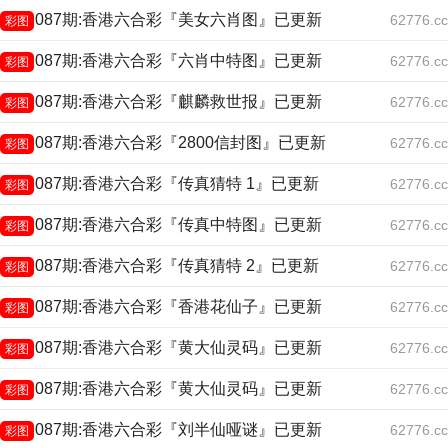
087期:香港六合彩『美女六肖图』已更新
62776.cc
彩图
087期:香港六合彩『六肖中特图』已更新
62776.cc
彩图
087期:香港六合彩『麒麟救世报』已更新
62776.cc
彩图
087期:香港六合彩『2800信封图』已更新
62776.cc
彩图
087期:香港六合彩『传真猜特 1』已更新
62776.cc
彩图
087期:香港六合彩『传真中特图』已更新
62776.cc
彩图
087期:香港六合彩『传真猜特 2』已更新
62776.cc
彩图
087期:香港六合彩『香港花仙子』已更新
62776.cc
彩图
087期:香港六合彩『黄大仙灵码』已更新
62776.cc
彩图
087期:香港六合彩『黄大仙灵码』已更新
62776.cc
彩图
087期:香港六合彩『刘半仙哑谜』已更新
62776.cc
彩图