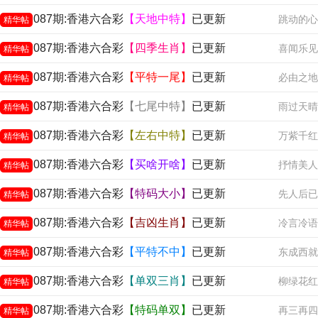
087期:香港六合彩
【天地中特】
已更新
跳动的心
精华帖
087期:香港六合彩
【四季生肖】
已更新
喜闻乐见
精华帖
087期:香港六合彩
【平特一尾】
已更新
必由之地
精华帖
087期:香港六合彩
【七尾中特】
已更新
雨过天晴
精华帖
087期:香港六合彩
【左右中特】
已更新
万紫千红
精华帖
087期:香港六合彩
【买啥开啥】
已更新
抒情美人
精华帖
087期:香港六合彩
【特码大小】
已更新
先人后已
精华帖
087期:香港六合彩
【吉凶生肖】
已更新
冷言冷语
精华帖
087期:香港六合彩
【平特不中】
已更新
东成西就
精华帖
087期:香港六合彩
【单双三肖】
已更新
柳绿花红
精华帖
087期:香港六合彩
【特码单双】
已更新
再三再四
精华帖