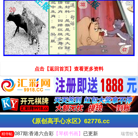
点击【返回首页】查看更多资料
《原创高手心水区》62776.cc
087期:香港六合彩
【琴棋书画】
已更新
瑞雪纷飞
精华帖