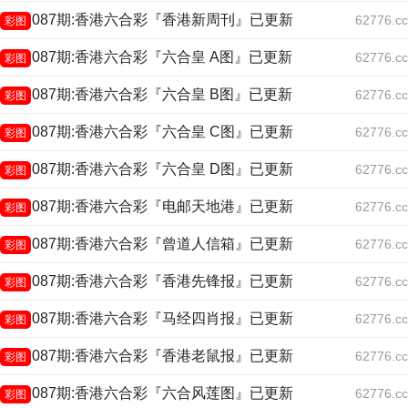
087期:香港六合彩『香港新周刊』已更新
62776.cc
彩图
087期:香港六合彩『六合皇 A图』已更新
62776.cc
彩图
087期:香港六合彩『六合皇 B图』已更新
62776.cc
彩图
087期:香港六合彩『六合皇 C图』已更新
62776.cc
彩图
087期:香港六合彩『六合皇 D图』已更新
62776.cc
彩图
087期:香港六合彩『电邮天地港』已更新
62776.cc
彩图
087期:香港六合彩『曾道人信箱』已更新
62776.cc
彩图
087期:香港六合彩『香港先锋报』已更新
62776.cc
彩图
087期:香港六合彩『马经四肖报』已更新
62776.cc
彩图
087期:香港六合彩『香港老鼠报』已更新
62776.cc
彩图
087期:香港六合彩『六合风莲图』已更新
62776.cc
彩图