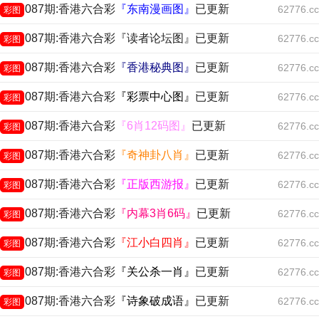
087期:香港六合彩
『东南漫画图』
已更新
62776.cc
彩图
087期:香港六合彩『读者论坛图』已更新
62776.cc
彩图
087期:香港六合彩
『香港秘典图』
已更新
62776.cc
彩图
087期:香港六合彩
『彩票中心图』
已更新
62776.cc
彩图
087期:香港六合彩
『6肖12码图』
已更新
62776.cc
彩图
087期:香港六合彩
『奇神卦八肖』
已更新
62776.cc
彩图
087期:香港六合彩
『正版西游报』
已更新
62776.cc
彩图
087期:香港六合彩
『内幕3肖6码』
已更新
62776.cc
彩图
087期:香港六合彩
『江小白四肖』
已更新
62776.cc
彩图
087期:香港六合彩
『关公杀一肖』
已更新
62776.cc
彩图
087期:香港六合彩
『诗象破成语』
已更新
62776.cc
彩图