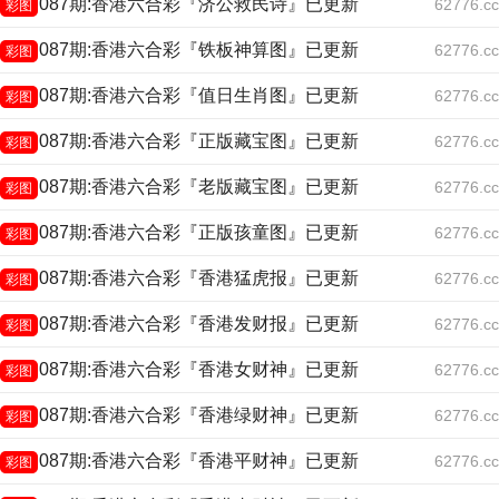
087期:香港六合彩『济公救民诗』已更新
62776.cc
彩图
087期:香港六合彩『铁板神算图』已更新
62776.cc
彩图
087期:香港六合彩『值日生肖图』已更新
62776.cc
彩图
087期:香港六合彩『正版藏宝图』已更新
62776.cc
彩图
087期:香港六合彩『老版藏宝图』已更新
62776.cc
彩图
087期:香港六合彩『正版孩童图』已更新
62776.cc
彩图
087期:香港六合彩『香港猛虎报』已更新
62776.cc
彩图
087期:香港六合彩『香港发财报』已更新
62776.cc
彩图
087期:香港六合彩『香港女财神』已更新
62776.cc
彩图
087期:香港六合彩『香港绿财神』已更新
62776.cc
彩图
087期:香港六合彩『香港平财神』已更新
62776.cc
彩图