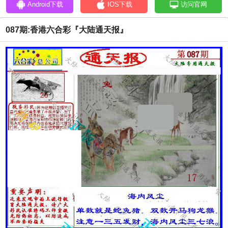
Android下载
IOS下载
访问官网
087期:香港六合彩『大陆通天报』