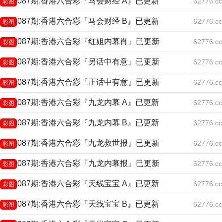
087期:香港六合彩『马会财经 A』已更新
62776.cc
彩图
087期:香港六合彩『马会财经 B』已更新
62776.cc
彩图
087期:香港六合彩『红姐内幕肖』已更新
62776.cc
彩图
087期:香港六合彩『另话中有意』已更新
62776.cc
彩图
087期:香港六合彩『正话中有意』已更新
62776.cc
彩图
087期:香港六合彩『九龙内幕 A』已更新
62776.cc
彩图
087期:香港六合彩『九龙内幕 B』已更新
62776.cc
彩图
087期:香港六合彩『九龙救世报』已更新
62776.cc
彩图
087期:香港六合彩『九龙内幕报』已更新
62776.cc
彩图
087期:香港六合彩『天线宝宝 A』已更新
62776.cc
彩图
087期:香港六合彩『天线宝宝 B』已更新
62776.cc
彩图