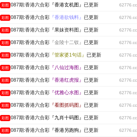
087期:香港六合彩
『香港玄机图』
已更新
62776.cc
彩图
087期:香港六合彩
『香港欲钱料』
已更新
62776.cc
彩图
087期:香港六合彩『果妹资料图』已更新
62776.cc
彩图
087期:香港六合彩
『金陵十二钗』
已更新
62776.cc
彩图
087期:香港六合彩
『管家婆1句话』
已更新
62776.cc
彩图
087期:香港六合彩
『八仙过海图』
已更新
62776.cc
彩图
087期:香港六合彩
『香港红虎报』
已更新
62776.cc
彩图
087期:香港六合彩
『优雅心水图』
已更新
62776.cc
彩图
087期:香港六合彩
『看图抓码图』
已更新
62776.cc
彩图
087期:香港六合彩
『九肖十码图』
已更新
62776.cc
彩图
087期:香港六合彩
『香港另跑狗』
已更新
62776.cc
彩图