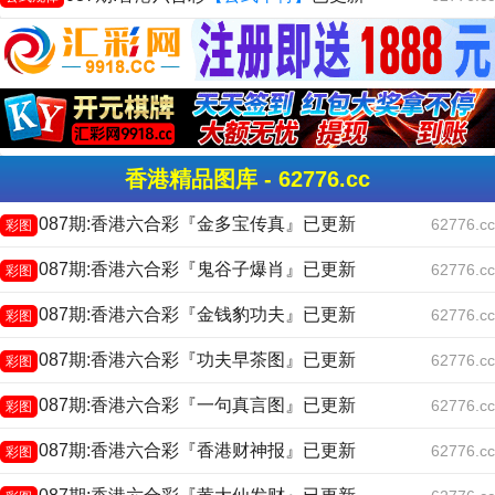
香港精品图库 - 62776.cc
087期:香港六合彩『金多宝传真』已更新
62776.cc
彩图
087期:香港六合彩『鬼谷子爆肖』已更新
62776.cc
彩图
087期:香港六合彩『金钱豹功夫』已更新
62776.cc
彩图
087期:香港六合彩『功夫早茶图』已更新
62776.cc
彩图
087期:香港六合彩『一句真言图』已更新
62776.cc
彩图
087期:香港六合彩『香港财神报』已更新
62776.cc
彩图