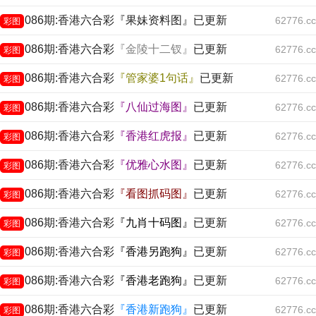
086期:香港六合彩『果妹资料图』已更新
62776.cc
彩图
086期:香港六合彩
『金陵十二钗』
已更新
62776.cc
彩图
086期:香港六合彩
『管家婆1句话』
已更新
62776.cc
彩图
086期:香港六合彩
『八仙过海图』
已更新
62776.cc
彩图
086期:香港六合彩
『香港红虎报』
已更新
62776.cc
彩图
086期:香港六合彩
『优雅心水图』
已更新
62776.cc
彩图
086期:香港六合彩
『看图抓码图』
已更新
62776.cc
彩图
086期:香港六合彩
『九肖十码图』
已更新
62776.cc
彩图
086期:香港六合彩
『香港另跑狗』
已更新
62776.cc
彩图
086期:香港六合彩
『香港老跑狗』
已更新
62776.cc
彩图
086期:香港六合彩
『香港新跑狗』
已更新
62776.cc
彩图