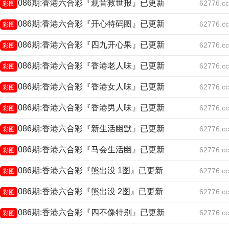
086期:香港六合彩『观音救世报』已更新
62776.cc
彩图
086期:香港六合彩『开心特码图』已更新
62776.cc
彩图
086期:香港六合彩『四九开心果』已更新
62776.cc
彩图
086期:香港六合彩『香港老人味』已更新
62776.cc
彩图
086期:香港六合彩『香港女人味』已更新
62776.cc
彩图
086期:香港六合彩『香港男人味』已更新
62776.cc
彩图
086期:香港六合彩『新生活幽默』已更新
62776.cc
彩图
086期:香港六合彩『马会生活幽』已更新
62776.cc
彩图
086期:香港六合彩『熊出没 1图』已更新
62776.cc
彩图
086期:香港六合彩『熊出没 2图』已更新
62776.cc
彩图
086期:香港六合彩『四不像特别』已更新
62776.cc
彩图