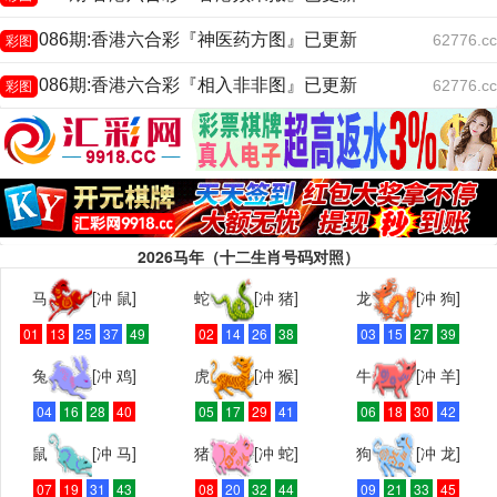
086期:香港六合彩『神医药方图』已更新
62776.cc
彩图
086期:香港六合彩『相入非非图』已更新
62776.cc
彩图