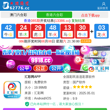
返回首页
汇彩网APP
全国彩民首选彩票软件
授权：免费软件
类型：国产软件
大小：19.99MB
星级：
来源：汇彩网
更新时间：2025.05.01
环境：Android/iOS
评分：9.9
已向本站押付一亿，请大家放心投注！