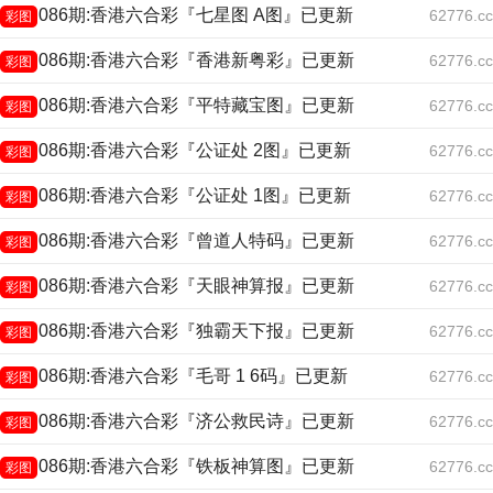
086期:香港六合彩『七星图 A图』已更新
62776.cc
彩图
086期:香港六合彩『香港新粤彩』已更新
62776.cc
彩图
086期:香港六合彩『平特藏宝图』已更新
62776.cc
彩图
086期:香港六合彩『公证处 2图』已更新
62776.cc
彩图
086期:香港六合彩『公证处 1图』已更新
62776.cc
彩图
086期:香港六合彩『曾道人特码』已更新
62776.cc
彩图
086期:香港六合彩『天眼神算报』已更新
62776.cc
彩图
086期:香港六合彩『独霸天下报』已更新
62776.cc
彩图
086期:香港六合彩『毛哥 1 6码』已更新
62776.cc
彩图
086期:香港六合彩『济公救民诗』已更新
62776.cc
彩图
086期:香港六合彩『铁板神算图』已更新
62776.cc
彩图