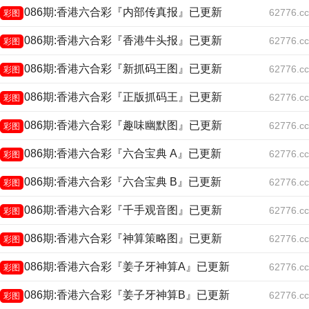
086期:香港六合彩『内部传真报』已更新
62776.cc
彩图
086期:香港六合彩『香港牛头报』已更新
62776.cc
彩图
086期:香港六合彩『新抓码王图』已更新
62776.cc
彩图
086期:香港六合彩『正版抓码王』已更新
62776.cc
彩图
086期:香港六合彩『趣味幽默图』已更新
62776.cc
彩图
086期:香港六合彩『六合宝典 A』已更新
62776.cc
彩图
086期:香港六合彩『六合宝典 B』已更新
62776.cc
彩图
086期:香港六合彩『千手观音图』已更新
62776.cc
彩图
086期:香港六合彩『神算策略图』已更新
62776.cc
彩图
086期:香港六合彩『姜子牙神算A』已更新
62776.cc
彩图
086期:香港六合彩『姜子牙神算B』已更新
62776.cc
彩图