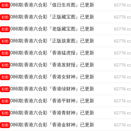
086期:香港六合彩『值日生肖图』已更新
62776.cc
彩图
086期:香港六合彩『正版藏宝图』已更新
62776.cc
彩图
086期:香港六合彩『老版藏宝图』已更新
62776.cc
彩图
086期:香港六合彩『正版孩童图』已更新
62776.cc
彩图
086期:香港六合彩『香港猛虎报』已更新
62776.cc
彩图
086期:香港六合彩『香港发财报』已更新
62776.cc
彩图
086期:香港六合彩『香港女财神』已更新
62776.cc
彩图
086期:香港六合彩『香港绿财神』已更新
62776.cc
彩图
086期:香港六合彩『香港平财神』已更新
62776.cc
彩图
086期:香港六合彩『香港青财神』已更新
62776.cc
彩图
086期:香港六合彩『香港金财神』已更新
62776.cc
彩图