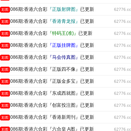
086期:香港六合彩
『正版射牌图』
已更新
62776.cc
彩图
086期:香港六合彩
『香港青龙报』
已更新
62776.cc
彩图
086期:香港六合彩
『特码王(准)』
已更新
62776.cc
彩图
086期:香港六合彩
『正版挂牌图』
已更新
62776.cc
彩图
086期:香港六合彩
『马会传真图』
已更新
62776.cc
彩图
086期:香港六合彩『正版四不像』已更新
62776.cc
彩图
086期:香港六合彩『正版金多宝』已更新
62776.cc
彩图
086期:香港六合彩『东成西就图』已更新
62776.cc
彩图
086期:香港六合彩『创富投注图』已更新
62776.cc
彩图
086期:香港六合彩『香港新周刊』已更新
62776.cc
彩图
086期:香港六合彩『六合皇 A图』已更新
62776.cc
彩图