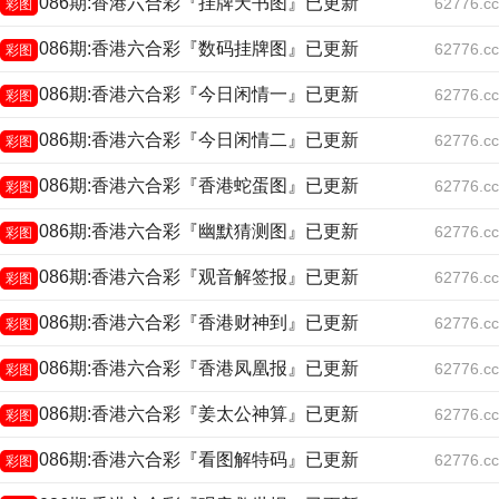
086期:香港六合彩『挂牌天书图』已更新
62776.cc
彩图
086期:香港六合彩『数码挂牌图』已更新
62776.cc
彩图
086期:香港六合彩『今日闲情一』已更新
62776.cc
彩图
086期:香港六合彩『今日闲情二』已更新
62776.cc
彩图
086期:香港六合彩『香港蛇蛋图』已更新
62776.cc
彩图
086期:香港六合彩『幽默猜测图』已更新
62776.cc
彩图
086期:香港六合彩『观音解签报』已更新
62776.cc
彩图
086期:香港六合彩『香港财神到』已更新
62776.cc
彩图
086期:香港六合彩『香港凤凰报』已更新
62776.cc
彩图
086期:香港六合彩『姜太公神算』已更新
62776.cc
彩图
086期:香港六合彩『看图解特码』已更新
62776.cc
彩图