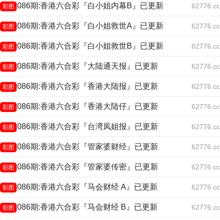
086期:香港六合彩『白小姐内幕B』已更新
62776.cc
彩图
086期:香港六合彩『白小姐救世A』已更新
62776.cc
彩图
086期:香港六合彩『白小姐救世B』已更新
62776.cc
彩图
086期:香港六合彩『大陆通天报』已更新
62776.cc
彩图
086期:香港六合彩『香港大陆报』已更新
62776.cc
彩图
086期:香港六合彩『香港大陆仔』已更新
62776.cc
彩图
086期:香港六合彩『台湾凤姐报』已更新
62776.cc
彩图
086期:香港六合彩『管家婆财经』已更新
62776.cc
彩图
086期:香港六合彩『管家婆传密』已更新
62776.cc
彩图
086期:香港六合彩『马会财经 A』已更新
62776.cc
彩图
086期:香港六合彩『马会财经 B』已更新
62776.cc
彩图