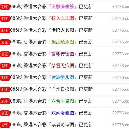
086期:香港六合彩
『正版管家婆』
已更新
62776.cc
彩图
086期:香港六合彩
『想入非非图』
已更新
62776.cc
彩图
086期:香港六合彩
『港悟入其图』
已更新
62776.cc
彩图
086期:香港六合彩
『创富绝杀图』
已更新
62776.cc
彩图
086期:香港六合彩
『富婆传密图』
已更新
62776.cc
彩图
086期:香港六合彩
『踏雪无痕图』
已更新
62776.cc
彩图
086期:香港六合彩
『凌波微步图』
已更新
62776.cc
彩图
086期:香港六合彩『广州日报图』已更新
62776.cc
彩图
086期:香港六合彩
『六合头条图』
已更新
62776.cc
彩图
086期:香港六合彩
『东南漫画图』
已更新
62776.cc
彩图
086期:香港六合彩『读者论坛图』已更新
62776.cc
彩图