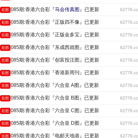
085期:香港六合彩
『马会传真图』
已更新
62776.cc
彩图
085期:香港六合彩『正版四不像』已更新
62776.cc
彩图
085期:香港六合彩『正版金多宝』已更新
62776.cc
彩图
085期:香港六合彩『东成西就图』已更新
62776.cc
彩图
085期:香港六合彩『创富投注图』已更新
62776.cc
彩图
085期:香港六合彩『香港新周刊』已更新
62776.cc
彩图
085期:香港六合彩『六合皇 A图』已更新
62776.cc
彩图
085期:香港六合彩『六合皇 B图』已更新
62776.cc
彩图
085期:香港六合彩『六合皇 C图』已更新
62776.cc
彩图
085期:香港六合彩『六合皇 D图』已更新
62776.cc
彩图
085期:香港六合彩『电邮天地港』已更新
62776.cc
彩图