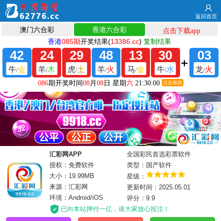
返回首页
汇彩网APP
全国彩民首选彩票软件
授权：免费软件
类型：国产软件
大小：19.99MB
星级：
来源：汇彩网
更新时间：2025.05.01
环境：Android/iOS
评分：9.9
已向本站押付一亿，请大家放心投注！