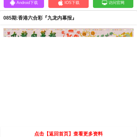
Android下载
IOS下载
访问官网
085期:香港六合彩『九龙内幕报』
点击【返回首页】查看更多资料