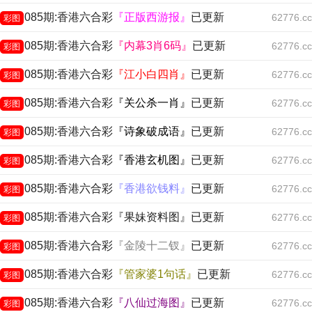
085期:香港六合彩
『正版西游报』
已更新
62776.cc
彩图
085期:香港六合彩
『内幕3肖6码』
已更新
62776.cc
彩图
085期:香港六合彩
『江小白四肖』
已更新
62776.cc
彩图
085期:香港六合彩
『关公杀一肖』
已更新
62776.cc
彩图
085期:香港六合彩
『诗象破成语』
已更新
62776.cc
彩图
085期:香港六合彩
『香港玄机图』
已更新
62776.cc
彩图
085期:香港六合彩
『香港欲钱料』
已更新
62776.cc
彩图
085期:香港六合彩『果妹资料图』已更新
62776.cc
彩图
085期:香港六合彩
『金陵十二钗』
已更新
62776.cc
彩图
085期:香港六合彩
『管家婆1句话』
已更新
62776.cc
彩图
085期:香港六合彩
『八仙过海图』
已更新
62776.cc
彩图