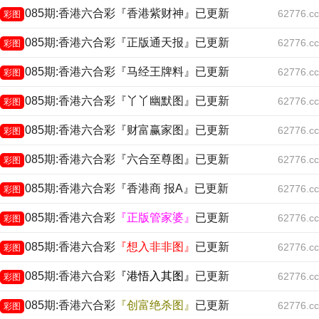
085期:香港六合彩『香港紫财神』已更新
62776.cc
彩图
085期:香港六合彩『正版通天报』已更新
62776.cc
彩图
085期:香港六合彩『马经王牌料』已更新
62776.cc
彩图
085期:香港六合彩『丫丫幽默图』已更新
62776.cc
彩图
085期:香港六合彩『财富赢家图』已更新
62776.cc
彩图
085期:香港六合彩『六合至尊图』已更新
62776.cc
彩图
085期:香港六合彩『香港商 报A』已更新
62776.cc
彩图
085期:香港六合彩
『正版管家婆』
已更新
62776.cc
彩图
085期:香港六合彩
『想入非非图』
已更新
62776.cc
彩图
085期:香港六合彩
『港悟入其图』
已更新
62776.cc
彩图
085期:香港六合彩
『创富绝杀图』
已更新
62776.cc
彩图