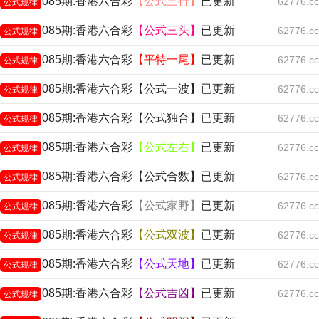
085期:香港六合彩
【公式三行】
已更新
62776.cc
公式规律
085期:香港六合彩
【公式三头】
已更新
62776.cc
公式规律
085期:香港六合彩
【平特一尾】
已更新
62776.cc
公式规律
085期:香港六合彩【公式一波】已更新
62776.cc
公式规律
085期:香港六合彩【公式独合】已更新
62776.cc
公式规律
085期:香港六合彩
【公式左右】
已更新
62776.cc
公式规律
085期:香港六合彩【公式合数】已更新
62776.cc
公式规律
085期:香港六合彩
【公式家野】
已更新
62776.cc
公式规律
085期:香港六合彩
【公式双波】
已更新
62776.cc
公式规律
085期:香港六合彩
【公式天地】
已更新
62776.cc
公式规律
085期:香港六合彩
【公式吉凶】
已更新
62776.cc
公式规律