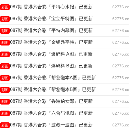
087期:香港六合彩『平特心水报』已更新
62776.cc
彩图
087期:香港六合彩『宝宝平特图』已更新
62776.cc
彩图
087期:香港六合彩『平特内幕图』已更新
62776.cc
彩图
087期:香港六合彩『金钥匙平特』已更新
62776.cc
彩图
087期:香港六合彩『爆码料 A图』已更新
62776.cc
彩图
087期:香港六合彩『爆码料 B图』已更新
62776.cc
彩图
087期:香港六合彩『帮您翻本A图』已更新
62776.cc
彩图
087期:香港六合彩『帮您翻本B图』已更新
62776.cc
彩图
087期:香港六合彩『香港豹女郎』已更新
62776.cc
彩图
087期:香港六合彩『六合码讯图』已更新
62776.cc
彩图
087期:香港六合彩『波叔一波图』已更新
62776.cc
彩图