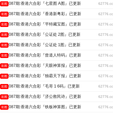
087期:香港六合彩『七星图 A图』已更新
62776.cc
彩图
087期:香港六合彩『香港新粤彩』已更新
62776.cc
彩图
087期:香港六合彩『平特藏宝图』已更新
62776.cc
彩图
087期:香港六合彩『公证处 2图』已更新
62776.cc
彩图
087期:香港六合彩『公证处 1图』已更新
62776.cc
彩图
087期:香港六合彩『曾道人特码』已更新
62776.cc
彩图
087期:香港六合彩『天眼神算报』已更新
62776.cc
彩图
087期:香港六合彩『独霸天下报』已更新
62776.cc
彩图
087期:香港六合彩『毛哥 1 6码』已更新
62776.cc
彩图
087期:香港六合彩『济公救民诗』已更新
62776.cc
彩图
087期:香港六合彩『铁板神算图』已更新
62776.cc
彩图