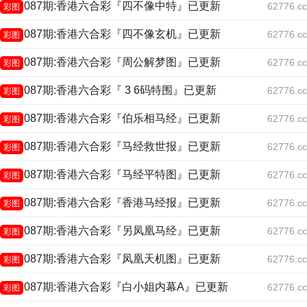
087期:香港六合彩『四不像中特』已更新
62776.cc
彩图
087期:香港六合彩『四不像玄机』已更新
62776.cc
彩图
087期:香港六合彩『周公解梦图』已更新
62776.cc
彩图
087期:香港六合彩『 3 6码特围』已更新
62776.cc
彩图
087期:香港六合彩『伯乐相马经』已更新
62776.cc
彩图
087期:香港六合彩『马经救世报』已更新
62776.cc
彩图
087期:香港六合彩『马经平特图』已更新
62776.cc
彩图
087期:香港六合彩『香港马经报』已更新
62776.cc
彩图
087期:香港六合彩『另凤凰马经』已更新
62776.cc
彩图
087期:香港六合彩『凤凰天机图』已更新
62776.cc
彩图
087期:香港六合彩『白小姐内幕A』已更新
62776.cc
彩图