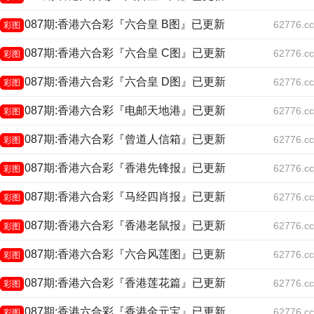
087期:香港六合彩『六合皇 B图』已更新
62776.cc
彩图
087期:香港六合彩『六合皇 C图』已更新
62776.cc
彩图
087期:香港六合彩『六合皇 D图』已更新
62776.cc
彩图
087期:香港六合彩『电邮天地港』已更新
62776.cc
彩图
087期:香港六合彩『曾道人信箱』已更新
62776.cc
彩图
087期:香港六合彩『香港先锋报』已更新
62776.cc
彩图
087期:香港六合彩『马经四肖报』已更新
62776.cc
彩图
087期:香港六合彩『香港老鼠报』已更新
62776.cc
彩图
087期:香港六合彩『六合风莲图』已更新
62776.cc
彩图
087期:香港六合彩『香港莲花篇』已更新
62776.cc
彩图
087期:香港六合彩『香港金元宝』已更新
62776.cc
彩图