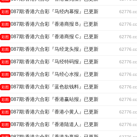
087期:香港六合彩『马经内幕报』已更新
62776.cc
彩图
087期:香港六合彩『香港商报 B』已更新
62776.cc
彩图
087期:香港六合彩『香港商报 C』已更新
62776.cc
彩图
087期:香港六合彩『马经龙头报』已更新
62776.cc
彩图
087期:香港六合彩『马经特码报』已更新
62776.cc
彩图
087期:香港六合彩『马经心水报』已更新
62776.cc
彩图
087期:香港六合彩『蓝色欲钱料』已更新
62776.cc
彩图
087期:香港六合彩『香港赢站报』已更新
62776.cc
彩图
087期:香港六合彩『香港小黄人』已更新
62776.cc
彩图
087期:香港六合彩『香港陆道人』已更新
62776.cc
彩图
087期:香港六合彩『香港为赢报』已更新
62776.cc