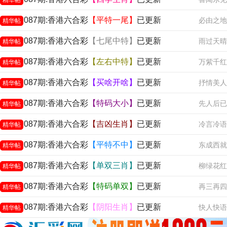
087期:香港六合彩
【平特一尾】
已更新
必由之地
精华帖
087期:香港六合彩
【七尾中特】
已更新
雨过天晴
精华帖
087期:香港六合彩
【左右中特】
已更新
万紫千红
精华帖
087期:香港六合彩
【买啥开啥】
已更新
抒情美人
精华帖
087期:香港六合彩
【特码大小】
已更新
先人后已
精华帖
087期:香港六合彩
【吉凶生肖】
已更新
冷言冷语
精华帖
087期:香港六合彩
【平特不中】
已更新
东成西就
精华帖
087期:香港六合彩
【单双三肖】
已更新
柳绿花红
精华帖
087期:香港六合彩
【特码单双】
已更新
再三再四
精华帖
087期:香港六合彩
【阴阳生肖】
已更新
快人快语
精华帖