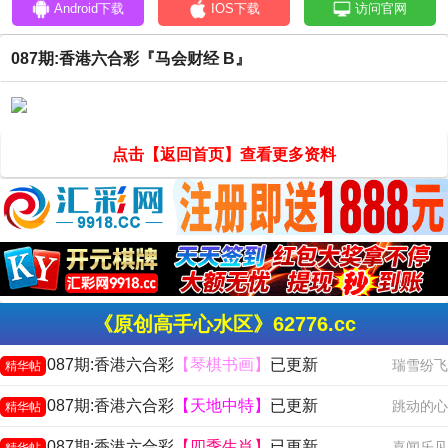
Android下载
IOS下载
访问官网
087期:香港六合彩『马会财经 B』
点击【返回首页】查看更多资料
《原创高手心水区》62776.cc
087期:香港六合彩
【琴棋书画】
已更新
瑞雪纷飞
精华帖
087期:香港六合彩
【天地中特】
已更新
跳动的心
精华帖
087期:香港六合彩
【四季生肖】
已更新
喜闻乐见
精华帖