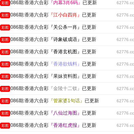
086期:香港六合彩
『内幕3肖6码』
已更新
62776.cc
彩图
086期:香港六合彩
『江小白四肖』
已更新
62776.cc
彩图
086期:香港六合彩
『关公杀一肖』
已更新
62776.cc
彩图
086期:香港六合彩
『诗象破成语』
已更新
62776.cc
彩图
086期:香港六合彩
『香港玄机图』
已更新
62776.cc
彩图
086期:香港六合彩
『香港欲钱料』
已更新
62776.cc
彩图
086期:香港六合彩『果妹资料图』已更新
62776.cc
彩图
086期:香港六合彩
『金陵十二钗』
已更新
62776.cc
彩图
086期:香港六合彩
『管家婆1句话』
已更新
62776.cc
彩图
086期:香港六合彩
『八仙过海图』
已更新
62776.cc
彩图
086期:香港六合彩
『香港红虎报』
已更新
62776.cc
彩图