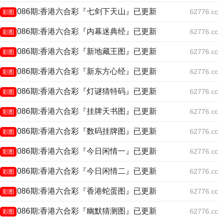
086期:香港六合彩『七剑下天山』已更新
62776.cc
彩图
086期:香港六合彩『内幕迷典经』已更新
62776.cc
彩图
086期:香港六合彩『新地藏王图』已更新
62776.cc
彩图
086期:香港六合彩『新东方心经』已更新
62776.cc
彩图
086期:香港六合彩『灯谜猜特码』已更新
62776.cc
彩图
086期:香港六合彩『挂牌天书图』已更新
62776.cc
彩图
086期:香港六合彩『数码挂牌图』已更新
62776.cc
彩图
086期:香港六合彩『今日闲情一』已更新
62776.cc
彩图
086期:香港六合彩『今日闲情二』已更新
62776.cc
彩图
086期:香港六合彩『香港蛇蛋图』已更新
62776.cc
彩图
086期:香港六合彩『幽默猜测图』已更新
62776.cc
彩图