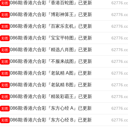
086期:香港六合彩『香港百蛇图』已更新
62776.cc
彩图
086期:香港六合彩『博彩神算王』已更新
62776.cc
彩图
086期:香港六合彩『百家乐玄机』已更新
62776.cc
彩图
086期:香港六合彩『宝宝平特图』已更新
62776.cc
彩图
086期:香港六合彩『精选八肖图』已更新
62776.cc
彩图
086期:香港六合彩『不服来战图』已更新
62776.cc
彩图
086期:香港六合彩『老鼠精 A图』已更新
62776.cc
彩图
086期:香港六合彩『老鼠精 B图』已更新
62776.cc
彩图
086期:香港六合彩『精装彩霸王』已更新
62776.cc
彩图
086期:香港六合彩『东方心经 A』已更新
62776.cc
彩图
086期:香港六合彩『东方心经 B』已更新
62776.cc
彩图