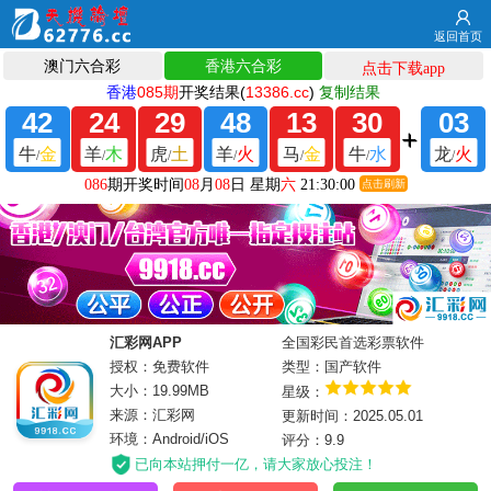
返回首页
汇彩网APP
全国彩民首选彩票软件
授权：免费软件
类型：国产软件
大小：19.99MB
星级：
来源：汇彩网
更新时间：2025.05.01
环境：Android/iOS
评分：9.9
已向本站押付一亿，请大家放心投注！