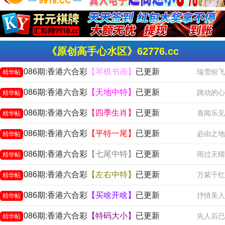
《原创高手心水区》62776.cc
086期:香港六合彩
【琴棋书画】
已更新
瑞雪纷飞
精华帖
086期:香港六合彩
【天地中特】
已更新
跳动的心
精华帖
086期:香港六合彩
【四季生肖】
已更新
喜闻乐见
精华帖
086期:香港六合彩
【平特一尾】
已更新
必由之地
精华帖
086期:香港六合彩
【七尾中特】
已更新
雨过天晴
精华帖
086期:香港六合彩
【左右中特】
已更新
万紫千红
精华帖
086期:香港六合彩
【买啥开啥】
已更新
抒情美人
精华帖
086期:香港六合彩
【特码大小】
已更新
先人后已
精华帖