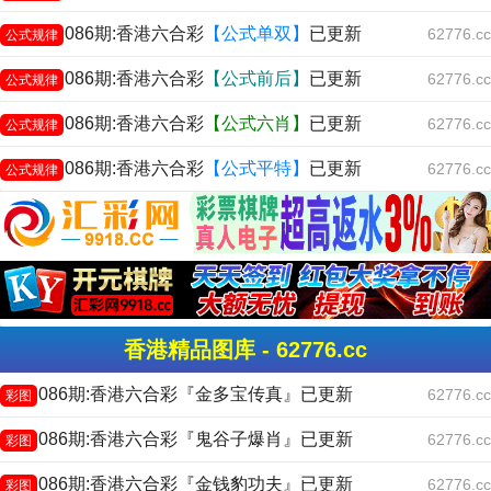
086期:香港六合彩
【公式单双】
已更新
62776.cc
公式规律
086期:香港六合彩
【公式前后】
已更新
62776.cc
公式规律
086期:香港六合彩
【公式六肖】
已更新
62776.cc
公式规律
086期:香港六合彩
【公式平特】
已更新
62776.cc
公式规律
香港精品图库 - 62776.cc
086期:香港六合彩『金多宝传真』已更新
62776.cc
彩图
086期:香港六合彩『鬼谷子爆肖』已更新
62776.cc
彩图
086期:香港六合彩『金钱豹功夫』已更新
62776.cc
彩图