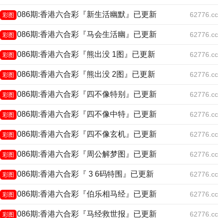
086期:香港六合彩『新生活幽默』已更新
62776.cc
彩图
086期:香港六合彩『马会生活幽』已更新
62776.cc
彩图
086期:香港六合彩『熊出没 1图』已更新
62776.cc
彩图
086期:香港六合彩『熊出没 2图』已更新
62776.cc
彩图
086期:香港六合彩『四不像特别』已更新
62776.cc
彩图
086期:香港六合彩『四不像中特』已更新
62776.cc
彩图
086期:香港六合彩『四不像玄机』已更新
62776.cc
彩图
086期:香港六合彩『周公解梦图』已更新
62776.cc
彩图
086期:香港六合彩『 3 6码特围』已更新
62776.cc
彩图
086期:香港六合彩『伯乐相马经』已更新
62776.cc
彩图
086期:香港六合彩『马经救世报』已更新
62776.cc
彩图