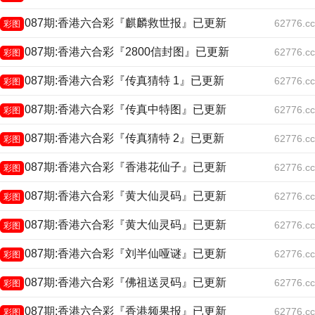
087期:香港六合彩『麒麟救世报』已更新
62776.cc
彩图
087期:香港六合彩『2800信封图』已更新
62776.cc
彩图
087期:香港六合彩『传真猜特 1』已更新
62776.cc
彩图
087期:香港六合彩『传真中特图』已更新
62776.cc
彩图
087期:香港六合彩『传真猜特 2』已更新
62776.cc
彩图
087期:香港六合彩『香港花仙子』已更新
62776.cc
彩图
087期:香港六合彩『黄大仙灵码』已更新
62776.cc
彩图
087期:香港六合彩『黄大仙灵码』已更新
62776.cc
彩图
087期:香港六合彩『刘半仙哑谜』已更新
62776.cc
彩图
087期:香港六合彩『佛祖送灵码』已更新
62776.cc
彩图
087期:香港六合彩『香港频果报』已更新
62776.cc
彩图