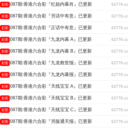
087期:香港六合彩『红姐内幕肖』已更新
62776.cc
彩图
087期:香港六合彩『另话中有意』已更新
62776.cc
彩图
087期:香港六合彩『正话中有意』已更新
62776.cc
彩图
087期:香港六合彩『九龙内幕 A』已更新
62776.cc
彩图
087期:香港六合彩『九龙内幕 B』已更新
62776.cc
彩图
087期:香港六合彩『九龙救世报』已更新
62776.cc
彩图
087期:香港六合彩『九龙内幕报』已更新
62776.cc
彩图
087期:香港六合彩『天线宝宝 A』已更新
62776.cc
彩图
087期:香港六合彩『天线宝宝 B』已更新
62776.cc
彩图
087期:香港六合彩『天线宝宝 C』已更新
62776.cc
彩图
087期:香港六合彩『另版通天报』已更新
62776.cc
彩图