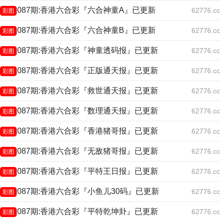
087期:香港六合彩『六合神童A』已更新
62776.cc
彩图
087期:香港六合彩『六合神童B』已更新
62776.cc
彩图
087期:香港六合彩『神童透码报』已更新
62776.cc
彩图
087期:香港六合彩『正版通天报』已更新
62776.cc
彩图
087期:香港六合彩『救世通天报』已更新
62776.cc
彩图
087期:香港六合彩『数理通天报』已更新
62776.cc
彩图
087期:香港六合彩『香港猪哥报』已更新
62776.cc
彩图
087期:香港六合彩『无敌猪哥报』已更新
62776.cc
彩图
087期:香港六合彩『平特王日报』已更新
62776.cc
彩图
087期:香港六合彩『小鱼儿30码』已更新
62776.cc
彩图
087期:香港六合彩『平特乾坤卦』已更新
62776.cc
彩图