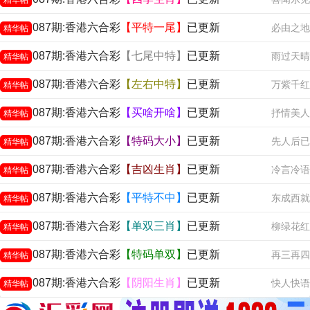
087期:香港六合彩
【平特一尾】
已更新
必由之地
精华帖
087期:香港六合彩
【七尾中特】
已更新
雨过天晴
精华帖
087期:香港六合彩
【左右中特】
已更新
万紫千红
精华帖
087期:香港六合彩
【买啥开啥】
已更新
抒情美人
精华帖
087期:香港六合彩
【特码大小】
已更新
先人后已
精华帖
087期:香港六合彩
【吉凶生肖】
已更新
冷言冷语
精华帖
087期:香港六合彩
【平特不中】
已更新
东成西就
精华帖
087期:香港六合彩
【单双三肖】
已更新
柳绿花红
精华帖
087期:香港六合彩
【特码单双】
已更新
再三再四
精华帖
087期:香港六合彩
【阴阳生肖】
已更新
快人快语
精华帖