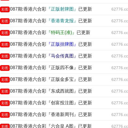
087期:香港六合彩
『正版射牌图』
已更新
62776.cc
彩图
087期:香港六合彩
『香港青龙报』
已更新
62776.cc
彩图
087期:香港六合彩
『特码王(准)』
已更新
62776.cc
彩图
087期:香港六合彩
『正版挂牌图』
已更新
62776.cc
彩图
087期:香港六合彩
『马会传真图』
已更新
62776.cc
彩图
087期:香港六合彩『正版四不像』已更新
62776.cc
彩图
087期:香港六合彩『正版金多宝』已更新
62776.cc
彩图
087期:香港六合彩『东成西就图』已更新
62776.cc
彩图
087期:香港六合彩『创富投注图』已更新
62776.cc
彩图
087期:香港六合彩『香港新周刊』已更新
62776.cc
彩图
087期:香港六合彩『六合皇 A图』已更新
62776.cc
彩图