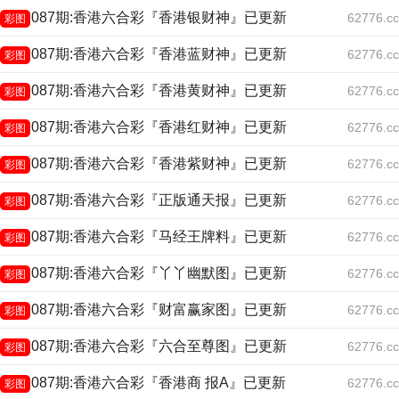
087期:香港六合彩『香港银财神』已更新
62776.cc
彩图
087期:香港六合彩『香港蓝财神』已更新
62776.cc
彩图
087期:香港六合彩『香港黄财神』已更新
62776.cc
彩图
087期:香港六合彩『香港红财神』已更新
62776.cc
彩图
087期:香港六合彩『香港紫财神』已更新
62776.cc
彩图
087期:香港六合彩『正版通天报』已更新
62776.cc
彩图
087期:香港六合彩『马经王牌料』已更新
62776.cc
彩图
087期:香港六合彩『丫丫幽默图』已更新
62776.cc
彩图
087期:香港六合彩『财富赢家图』已更新
62776.cc
彩图
087期:香港六合彩『六合至尊图』已更新
62776.cc
彩图
087期:香港六合彩『香港商 报A』已更新
62776.cc
彩图