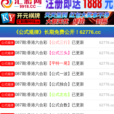
《公式规律》长期免费公开！62776.cc
087期:香港六合彩
【公式三行】
已更新
62776.cc
公式规律
087期:香港六合彩
【公式三头】
已更新
62776.cc
公式规律
087期:香港六合彩
【平特一尾】
已更新
62776.cc
公式规律
087期:香港六合彩【公式一波】已更新
62776.cc
公式规律
087期:香港六合彩【公式独合】已更新
62776.cc
公式规律
087期:香港六合彩
【公式左右】
已更新
62776.cc
公式规律
087期:香港六合彩【公式合数】已更新
62776.cc
公式规律