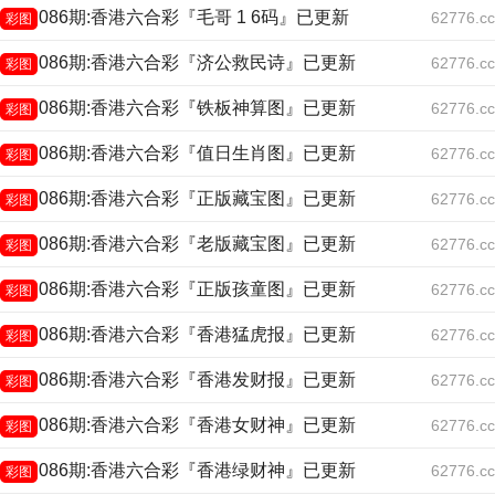
086期:香港六合彩『毛哥 1 6码』已更新
62776.cc
彩图
086期:香港六合彩『济公救民诗』已更新
62776.cc
彩图
086期:香港六合彩『铁板神算图』已更新
62776.cc
彩图
086期:香港六合彩『值日生肖图』已更新
62776.cc
彩图
086期:香港六合彩『正版藏宝图』已更新
62776.cc
彩图
086期:香港六合彩『老版藏宝图』已更新
62776.cc
彩图
086期:香港六合彩『正版孩童图』已更新
62776.cc
彩图
086期:香港六合彩『香港猛虎报』已更新
62776.cc
彩图
086期:香港六合彩『香港发财报』已更新
62776.cc
彩图
086期:香港六合彩『香港女财神』已更新
62776.cc
彩图
086期:香港六合彩『香港绿财神』已更新
62776.cc
彩图