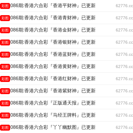
086期:香港六合彩『香港平财神』已更新
62776.cc
彩图
086期:香港六合彩『香港青财神』已更新
62776.cc
彩图
086期:香港六合彩『香港金财神』已更新
62776.cc
彩图
086期:香港六合彩『香港银财神』已更新
62776.cc
彩图
086期:香港六合彩『香港蓝财神』已更新
62776.cc
彩图
086期:香港六合彩『香港黄财神』已更新
62776.cc
彩图
086期:香港六合彩『香港红财神』已更新
62776.cc
彩图
086期:香港六合彩『香港紫财神』已更新
62776.cc
彩图
086期:香港六合彩『正版通天报』已更新
62776.cc
彩图
086期:香港六合彩『马经王牌料』已更新
62776.cc
彩图
086期:香港六合彩『丫丫幽默图』已更新
62776.cc
彩图