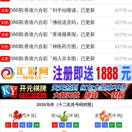
086期:香港六合彩『刘半仙哑谜』已更新
62776.cc
彩图
086期:香港六合彩『佛祖送灵码』已更新
62776.cc
彩图
086期:香港六合彩『香港频果报』已更新
62776.cc
彩图
086期:香港六合彩『神医药方图』已更新
62776.cc
彩图
086期:香港六合彩『相入非非图』已更新
62776.cc
彩图