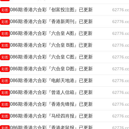
086期:香港六合彩『创富投注图』已更新
62776.cc
彩图
086期:香港六合彩『香港新周刊』已更新
62776.cc
彩图
086期:香港六合彩『六合皇 A图』已更新
62776.cc
彩图
086期:香港六合彩『六合皇 B图』已更新
62776.cc
彩图
086期:香港六合彩『六合皇 C图』已更新
62776.cc
彩图
086期:香港六合彩『六合皇 D图』已更新
62776.cc
彩图
086期:香港六合彩『电邮天地港』已更新
62776.cc
彩图
086期:香港六合彩『曾道人信箱』已更新
62776.cc
彩图
086期:香港六合彩『香港先锋报』已更新
62776.cc
彩图
086期:香港六合彩『马经四肖报』已更新
62776.cc
彩图
086期:香港六合彩『香港老鼠报』已更新
62776.cc
彩图