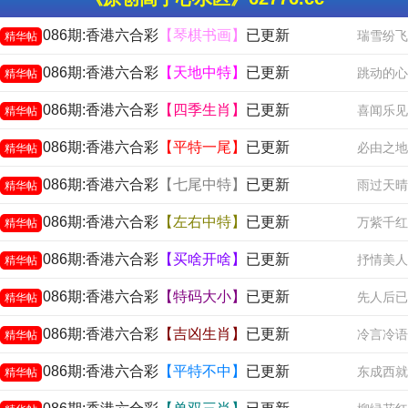
086期:香港六合彩
【琴棋书画】
已更新
瑞雪纷飞
精华帖
086期:香港六合彩
【天地中特】
已更新
跳动的心
精华帖
086期:香港六合彩
【四季生肖】
已更新
喜闻乐见
精华帖
086期:香港六合彩
【平特一尾】
已更新
必由之地
精华帖
086期:香港六合彩
【七尾中特】
已更新
雨过天晴
精华帖
086期:香港六合彩
【左右中特】
已更新
万紫千红
精华帖
086期:香港六合彩
【买啥开啥】
已更新
抒情美人
精华帖
086期:香港六合彩
【特码大小】
已更新
先人后已
精华帖
086期:香港六合彩
【吉凶生肖】
已更新
冷言冷语
精华帖
086期:香港六合彩
【平特不中】
已更新
东成西就
精华帖