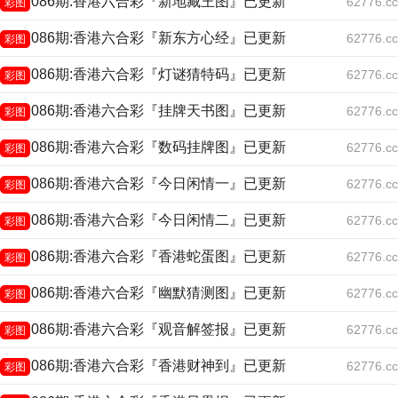
086期:香港六合彩『新地藏王图』已更新
62776.cc
彩图
086期:香港六合彩『新东方心经』已更新
62776.cc
彩图
086期:香港六合彩『灯谜猜特码』已更新
62776.cc
彩图
086期:香港六合彩『挂牌天书图』已更新
62776.cc
彩图
086期:香港六合彩『数码挂牌图』已更新
62776.cc
彩图
086期:香港六合彩『今日闲情一』已更新
62776.cc
彩图
086期:香港六合彩『今日闲情二』已更新
62776.cc
彩图
086期:香港六合彩『香港蛇蛋图』已更新
62776.cc
彩图
086期:香港六合彩『幽默猜测图』已更新
62776.cc
彩图
086期:香港六合彩『观音解签报』已更新
62776.cc
彩图
086期:香港六合彩『香港财神到』已更新
62776.cc
彩图