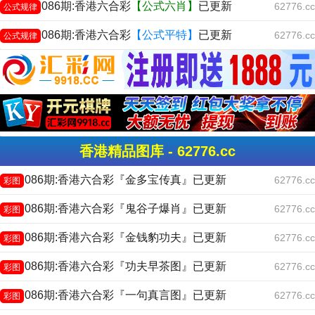
086期:香港六合彩
【公式六肖】
已更新
62776.cc
公式规律
086期:香港六合彩
【公式平特】
已更新
62776.cc
公式规律
香港精品图库 - 62776.cc
086期:香港六合彩『金多宝传真』已更新
62776.cc
彩图
086期:香港六合彩『鬼谷子爆肖』已更新
62776.cc
彩图
086期:香港六合彩『金钱豹功夫』已更新
62776.cc
彩图
086期:香港六合彩『功夫早茶图』已更新
62776.cc
彩图
086期:香港六合彩『一句真言图』已更新
62776.cc
彩图