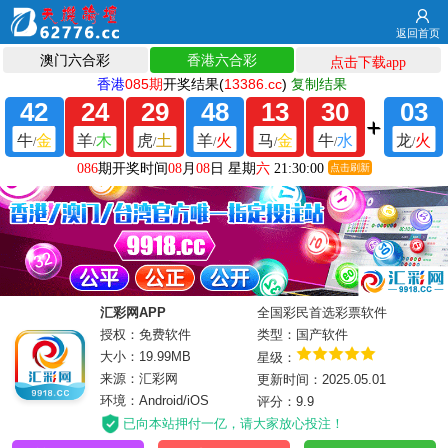
返回首页
汇彩网APP
全国彩民首选彩票软件
授权：免费软件
类型：国产软件
大小：19.99MB
星级：
来源：汇彩网
更新时间：2025.05.01
环境：Android/iOS
评分：9.9
已向本站押付一亿，请大家放心投注！