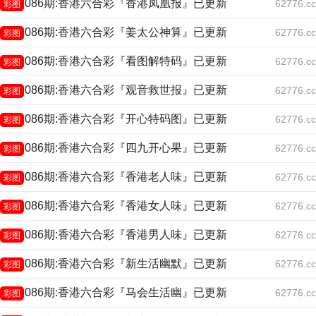
086期:香港六合彩『香港凤凰报』已更新
62776.cc
彩图
086期:香港六合彩『姜太公神算』已更新
62776.cc
彩图
086期:香港六合彩『看图解特码』已更新
62776.cc
彩图
086期:香港六合彩『观音救世报』已更新
62776.cc
彩图
086期:香港六合彩『开心特码图』已更新
62776.cc
彩图
086期:香港六合彩『四九开心果』已更新
62776.cc
彩图
086期:香港六合彩『香港老人味』已更新
62776.cc
彩图
086期:香港六合彩『香港女人味』已更新
62776.cc
彩图
086期:香港六合彩『香港男人味』已更新
62776.cc
彩图
086期:香港六合彩『新生活幽默』已更新
62776.cc
彩图
086期:香港六合彩『马会生活幽』已更新
62776.cc
彩图