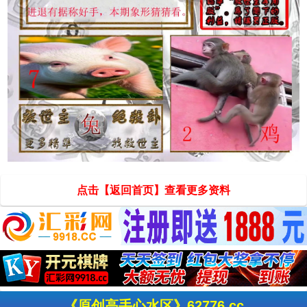
点击【返回首页】查看更多资料
《原创高手心水区》62776.cc