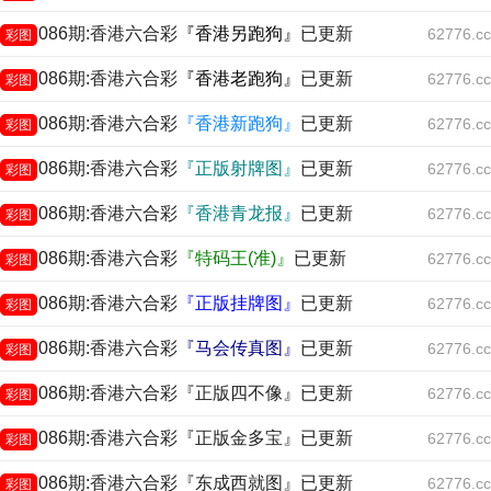
086期:香港六合彩
『香港另跑狗』
已更新
62776.cc
彩图
086期:香港六合彩
『香港老跑狗』
已更新
62776.cc
彩图
086期:香港六合彩
『香港新跑狗』
已更新
62776.cc
彩图
086期:香港六合彩
『正版射牌图』
已更新
62776.cc
彩图
086期:香港六合彩
『香港青龙报』
已更新
62776.cc
彩图
086期:香港六合彩
『特码王(准)』
已更新
62776.cc
彩图
086期:香港六合彩
『正版挂牌图』
已更新
62776.cc
彩图
086期:香港六合彩
『马会传真图』
已更新
62776.cc
彩图
086期:香港六合彩『正版四不像』已更新
62776.cc
彩图
086期:香港六合彩『正版金多宝』已更新
62776.cc
彩图
086期:香港六合彩『东成西就图』已更新
62776.cc
彩图