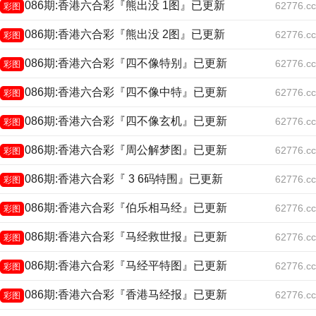
086期:香港六合彩『熊出没 1图』已更新
62776.cc
彩图
086期:香港六合彩『熊出没 2图』已更新
62776.cc
彩图
086期:香港六合彩『四不像特别』已更新
62776.cc
彩图
086期:香港六合彩『四不像中特』已更新
62776.cc
彩图
086期:香港六合彩『四不像玄机』已更新
62776.cc
彩图
086期:香港六合彩『周公解梦图』已更新
62776.cc
彩图
086期:香港六合彩『 3 6码特围』已更新
62776.cc
彩图
086期:香港六合彩『伯乐相马经』已更新
62776.cc
彩图
086期:香港六合彩『马经救世报』已更新
62776.cc
彩图
086期:香港六合彩『马经平特图』已更新
62776.cc
彩图
086期:香港六合彩『香港马经报』已更新
62776.cc
彩图