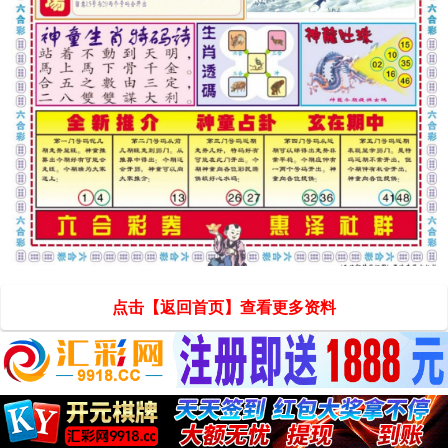
点击【返回首页】查看更多资料