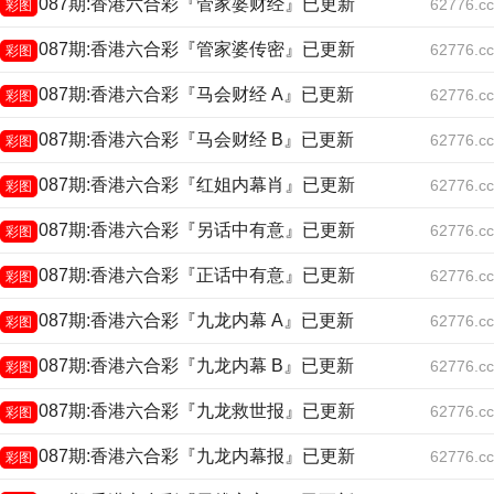
087期:香港六合彩『管家婆财经』已更新
62776.cc
彩图
087期:香港六合彩『管家婆传密』已更新
62776.cc
彩图
087期:香港六合彩『马会财经 A』已更新
62776.cc
彩图
087期:香港六合彩『马会财经 B』已更新
62776.cc
彩图
087期:香港六合彩『红姐内幕肖』已更新
62776.cc
彩图
087期:香港六合彩『另话中有意』已更新
62776.cc
彩图
087期:香港六合彩『正话中有意』已更新
62776.cc
彩图
087期:香港六合彩『九龙内幕 A』已更新
62776.cc
彩图
087期:香港六合彩『九龙内幕 B』已更新
62776.cc
彩图
087期:香港六合彩『九龙救世报』已更新
62776.cc
彩图
087期:香港六合彩『九龙内幕报』已更新
62776.cc
彩图