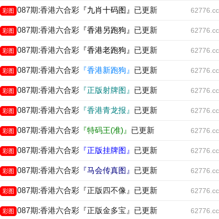
087期:香港六合彩
『九肖十码图』
已更新
62776.cc
彩图
087期:香港六合彩
『香港另跑狗』
已更新
62776.cc
彩图
087期:香港六合彩
『香港老跑狗』
已更新
62776.cc
彩图
087期:香港六合彩
『香港新跑狗』
已更新
62776.cc
彩图
087期:香港六合彩
『正版射牌图』
已更新
62776.cc
彩图
087期:香港六合彩
『香港青龙报』
已更新
62776.cc
彩图
087期:香港六合彩
『特码王(准)』
已更新
62776.cc
彩图
087期:香港六合彩
『正版挂牌图』
已更新
62776.cc
彩图
087期:香港六合彩
『马会传真图』
已更新
62776.cc
彩图
087期:香港六合彩『正版四不像』已更新
62776.cc
彩图
087期:香港六合彩『正版金多宝』已更新
62776.cc
彩图