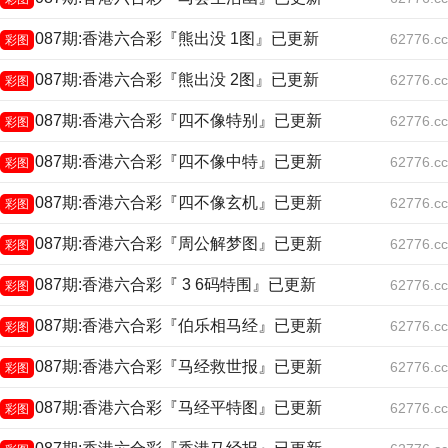
087期:香港六合彩『熊出没 1图』已更新
62776.cc
彩图
087期:香港六合彩『熊出没 2图』已更新
62776.cc
彩图
087期:香港六合彩『四不像特别』已更新
62776.cc
彩图
087期:香港六合彩『四不像中特』已更新
62776.cc
彩图
087期:香港六合彩『四不像玄机』已更新
62776.cc
彩图
087期:香港六合彩『周公解梦图』已更新
62776.cc
彩图
087期:香港六合彩『 3 6码特围』已更新
62776.cc
彩图
087期:香港六合彩『伯乐相马经』已更新
62776.cc
彩图
087期:香港六合彩『马经救世报』已更新
62776.cc
彩图
087期:香港六合彩『马经平特图』已更新
62776.cc
彩图