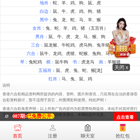
关闭 x
说明
香港六合彩精品资料网所提供的内容、资料、图片和资讯，只应用在合法的香港⑥
合彩资料探讨，暂不适用于其它，外围博彩和使用。特此声明！
香港六合彩免责声明：以上所有广告内容均为彩票赞助商提供，本站不对其经营行
为负责。浏览或使用者须自行承担有关责任，本网站恕不负责。
087期:
已免费公开√
❎
点击查看
[香港六合彩]易记域名62776.cc
首页
注册
聊天室
抢红包