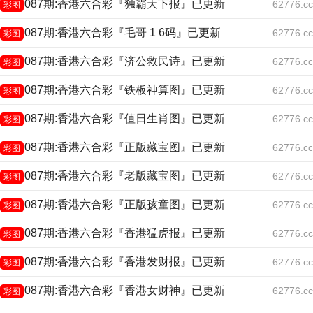
087期:香港六合彩『独霸天下报』已更新
62776.cc
彩图
087期:香港六合彩『毛哥 1 6码』已更新
62776.cc
彩图
087期:香港六合彩『济公救民诗』已更新
62776.cc
彩图
087期:香港六合彩『铁板神算图』已更新
62776.cc
彩图
087期:香港六合彩『值日生肖图』已更新
62776.cc
彩图
087期:香港六合彩『正版藏宝图』已更新
62776.cc
彩图
087期:香港六合彩『老版藏宝图』已更新
62776.cc
彩图
087期:香港六合彩『正版孩童图』已更新
62776.cc
彩图
087期:香港六合彩『香港猛虎报』已更新
62776.cc
彩图
087期:香港六合彩『香港发财报』已更新
62776.cc
彩图
087期:香港六合彩『香港女财神』已更新
62776.cc
彩图