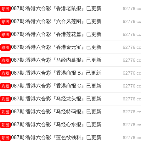
087期:香港六合彩『香港老鼠报』已更新
62776.cc
彩图
087期:香港六合彩『六合风莲图』已更新
62776.cc
彩图
087期:香港六合彩『香港莲花篇』已更新
62776.cc
彩图
087期:香港六合彩『香港金元宝』已更新
62776.cc
彩图
087期:香港六合彩『马经内幕报』已更新
62776.cc
彩图
087期:香港六合彩『香港商报 B』已更新
62776.cc
彩图
087期:香港六合彩『香港商报 C』已更新
62776.cc
彩图
087期:香港六合彩『马经龙头报』已更新
62776.cc
彩图
087期:香港六合彩『马经特码报』已更新
62776.cc
彩图
087期:香港六合彩『马经心水报』已更新
62776.cc
彩图
087期:香港六合彩『蓝色欲钱料』已更新
62776.cc
彩图