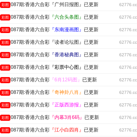
087期:香港六合彩『广州日报图』已更新
62776.cc
彩图
087期:香港六合彩
『六合头条图』
已更新
62776.cc
彩图
087期:香港六合彩
『东南漫画图』
已更新
62776.cc
彩图
087期:香港六合彩『读者论坛图』已更新
62776.cc
彩图
087期:香港六合彩
『香港秘典图』
已更新
62776.cc
彩图
087期:香港六合彩
『彩票中心图』
已更新
62776.cc
彩图
087期:香港六合彩
『6肖12码图』
已更新
62776.cc
彩图
087期:香港六合彩
『奇神卦八肖』
已更新
62776.cc
彩图
087期:香港六合彩
『正版西游报』
已更新
62776.cc
彩图
087期:香港六合彩
『内幕3肖6码』
已更新
62776.cc
彩图
087期:香港六合彩
『江小白四肖』
已更新
62776.cc
彩图