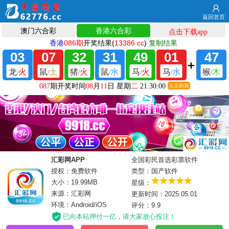
返回首页
汇彩网APP
全国彩民首选彩票软件
授权：免费软件
类型：国产软件
大小：19.99MB
星级：
来源：汇彩网
更新时间：2025.05.01
环境：Android/iOS
评分：9.9
已向本站押付一亿，请大家放心投注！