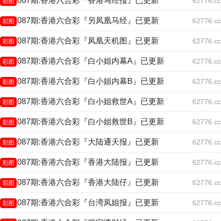
087期:香港六合彩『香港马经报』已更新
62776.cc
彩图
087期:香港六合彩『另凤凰马经』已更新
62776.cc
彩图
087期:香港六合彩『凤凰天机图』已更新
62776.cc
彩图
087期:香港六合彩『白小姐内幕A』已更新
62776.cc
彩图
087期:香港六合彩『白小姐内幕B』已更新
62776.cc
彩图
087期:香港六合彩『白小姐救世A』已更新
62776.cc
彩图
087期:香港六合彩『白小姐救世B』已更新
62776.cc
彩图
087期:香港六合彩『大陆通天报』已更新
62776.cc
彩图
087期:香港六合彩『香港大陆报』已更新
62776.cc
彩图
087期:香港六合彩『香港大陆仔』已更新
62776.cc
彩图
087期:香港六合彩『台湾凤姐报』已更新
62776.cc
彩图