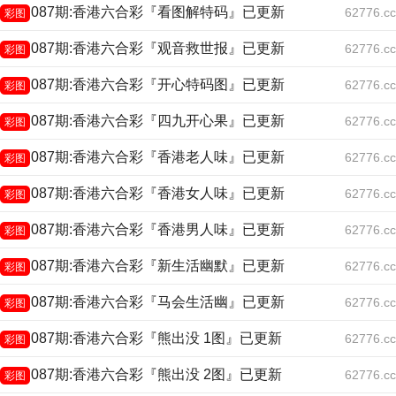
087期:香港六合彩『看图解特码』已更新
62776.cc
彩图
087期:香港六合彩『观音救世报』已更新
62776.cc
彩图
087期:香港六合彩『开心特码图』已更新
62776.cc
彩图
087期:香港六合彩『四九开心果』已更新
62776.cc
彩图
087期:香港六合彩『香港老人味』已更新
62776.cc
彩图
087期:香港六合彩『香港女人味』已更新
62776.cc
彩图
087期:香港六合彩『香港男人味』已更新
62776.cc
彩图
087期:香港六合彩『新生活幽默』已更新
62776.cc
彩图
087期:香港六合彩『马会生活幽』已更新
62776.cc
彩图
087期:香港六合彩『熊出没 1图』已更新
62776.cc
彩图
087期:香港六合彩『熊出没 2图』已更新
62776.cc
彩图