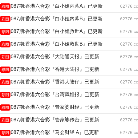
087期:香港六合彩『白小姐内幕A』已更新
62776.cc
彩图
087期:香港六合彩『白小姐内幕B』已更新
62776.cc
彩图
087期:香港六合彩『白小姐救世A』已更新
62776.cc
彩图
087期:香港六合彩『白小姐救世B』已更新
62776.cc
彩图
087期:香港六合彩『大陆通天报』已更新
62776.cc
彩图
087期:香港六合彩『香港大陆报』已更新
62776.cc
彩图
087期:香港六合彩『香港大陆仔』已更新
62776.cc
彩图
087期:香港六合彩『台湾凤姐报』已更新
62776.cc
彩图
087期:香港六合彩『管家婆财经』已更新
62776.cc
彩图
087期:香港六合彩『管家婆传密』已更新
62776.cc
彩图
087期:香港六合彩『马会财经 A』已更新
62776.cc
彩图