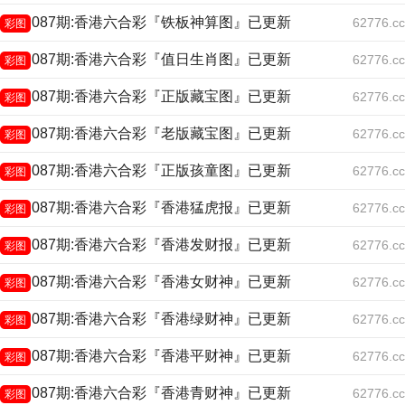
087期:香港六合彩『铁板神算图』已更新
62776.cc
彩图
087期:香港六合彩『值日生肖图』已更新
62776.cc
彩图
087期:香港六合彩『正版藏宝图』已更新
62776.cc
彩图
087期:香港六合彩『老版藏宝图』已更新
62776.cc
彩图
087期:香港六合彩『正版孩童图』已更新
62776.cc
彩图
087期:香港六合彩『香港猛虎报』已更新
62776.cc
彩图
087期:香港六合彩『香港发财报』已更新
62776.cc
彩图
087期:香港六合彩『香港女财神』已更新
62776.cc
彩图
087期:香港六合彩『香港绿财神』已更新
62776.cc
彩图
087期:香港六合彩『香港平财神』已更新
62776.cc
彩图
087期:香港六合彩『香港青财神』已更新
62776.cc
彩图