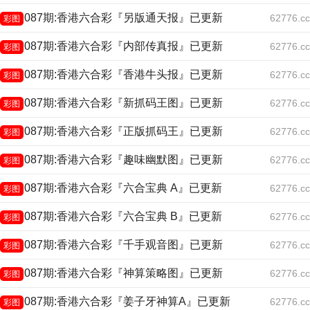
087期:香港六合彩『另版通天报』已更新
62776.cc
彩图
087期:香港六合彩『内部传真报』已更新
62776.cc
彩图
087期:香港六合彩『香港牛头报』已更新
62776.cc
彩图
087期:香港六合彩『新抓码王图』已更新
62776.cc
彩图
087期:香港六合彩『正版抓码王』已更新
62776.cc
彩图
087期:香港六合彩『趣味幽默图』已更新
62776.cc
彩图
087期:香港六合彩『六合宝典 A』已更新
62776.cc
彩图
087期:香港六合彩『六合宝典 B』已更新
62776.cc
彩图
087期:香港六合彩『千手观音图』已更新
62776.cc
彩图
087期:香港六合彩『神算策略图』已更新
62776.cc
彩图
087期:香港六合彩『姜子牙神算A』已更新
62776.cc
彩图