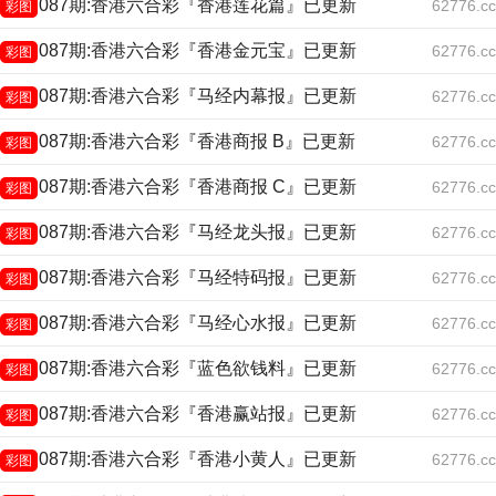
087期:香港六合彩『香港莲花篇』已更新
62776.cc
彩图
087期:香港六合彩『香港金元宝』已更新
62776.cc
彩图
087期:香港六合彩『马经内幕报』已更新
62776.cc
彩图
087期:香港六合彩『香港商报 B』已更新
62776.cc
彩图
087期:香港六合彩『香港商报 C』已更新
62776.cc
彩图
087期:香港六合彩『马经龙头报』已更新
62776.cc
彩图
087期:香港六合彩『马经特码报』已更新
62776.cc
彩图
087期:香港六合彩『马经心水报』已更新
62776.cc
彩图
087期:香港六合彩『蓝色欲钱料』已更新
62776.cc
彩图
087期:香港六合彩『香港赢站报』已更新
62776.cc
彩图
087期:香港六合彩『香港小黄人』已更新
62776.cc
彩图