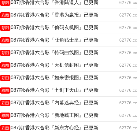
087期:香港六合彩『香港陆道人』已更新
62776.cc
彩图
087期:香港六合彩『香港为赢报』已更新
62776.cc
彩图
087期:香港六合彩『偷码玄机图』已更新
62776.cc
彩图
087期:香港六合彩『旺角贴士皇』已更新
62776.cc
彩图
087期:香港六合彩『特码曲线图』已更新
62776.cc
彩图
087期:香港六合彩『天机信封图』已更新
62776.cc
彩图
087期:香港六合彩『如来密报图』已更新
62776.cc
彩图
087期:香港六合彩『七剑下天山』已更新
62776.cc
彩图
087期:香港六合彩『内幕迷典经』已更新
62776.cc
彩图
087期:香港六合彩『新地藏王图』已更新
62776.cc
彩图
087期:香港六合彩『新东方心经』已更新
62776.cc
彩图