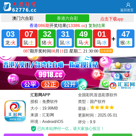
返回首页
汇彩网APP
全国彩民首选彩票软件
授权：免费软件
类型：国产软件
大小：19.99MB
星级：
来源：汇彩网
更新时间：2025.05.01
环境：Android/iOS
评分：9.9
已向本站押付一亿，请大家放心投注！