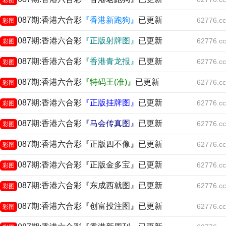
彩图
087期:香港六合彩
『香港新跑狗』
已更新
62776.cc
彩图
087期:香港六合彩
『正版射牌图』
已更新
62776.cc
彩图
087期:香港六合彩
『香港青龙报』
已更新
62776.cc
彩图
087期:香港六合彩
『特码王(准)』
已更新
62776.cc
彩图
087期:香港六合彩
『正版挂牌图』
已更新
62776.cc
彩图
087期:香港六合彩
『马会传真图』
已更新
62776.cc
彩图
087期:香港六合彩『正版四不像』已更新
62776.cc
彩图
087期:香港六合彩『正版金多宝』已更新
62776.cc
彩图
087期:香港六合彩『东成西就图』已更新
62776.cc
彩图
087期:香港六合彩『创富投注图』已更新
62776.cc
彩图