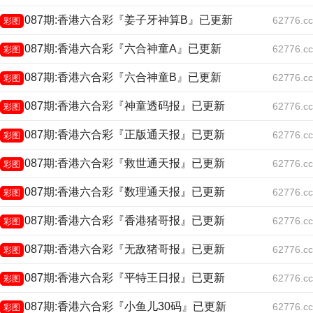
087期:香港六合彩『姜子牙神算B』已更新
62776.cc
彩图
087期:香港六合彩『六合神童A』已更新
62776.cc
彩图
087期:香港六合彩『六合神童B』已更新
62776.cc
彩图
087期:香港六合彩『神童透码报』已更新
62776.cc
彩图
087期:香港六合彩『正版通天报』已更新
62776.cc
彩图
087期:香港六合彩『救世通天报』已更新
62776.cc
彩图
087期:香港六合彩『数理通天报』已更新
62776.cc
彩图
087期:香港六合彩『香港猪哥报』已更新
62776.cc
彩图
087期:香港六合彩『无敌猪哥报』已更新
62776.cc
彩图
087期:香港六合彩『平特王日报』已更新
62776.cc
彩图
087期:香港六合彩『小鱼儿30码』已更新
62776.cc
彩图