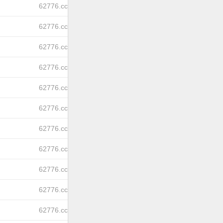
62776.cc
62776.cc
62776.cc
62776.cc
62776.cc
62776.cc
62776.cc
62776.cc
62776.cc
62776.cc
62776.cc