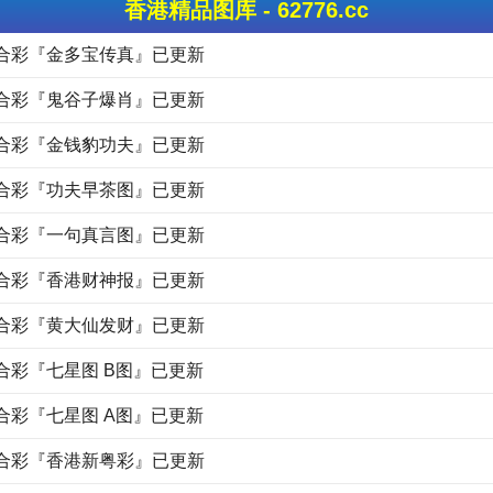
香港精品图库 - 62776.cc
六合彩『金多宝传真』已更新
六合彩『鬼谷子爆肖』已更新
六合彩『金钱豹功夫』已更新
六合彩『功夫早茶图』已更新
六合彩『一句真言图』已更新
六合彩『香港财神报』已更新
六合彩『黄大仙发财』已更新
六合彩『七星图 B图』已更新
六合彩『七星图 A图』已更新
六合彩『香港新粤彩』已更新