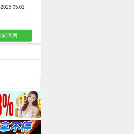
25.05.01
！
访问官网