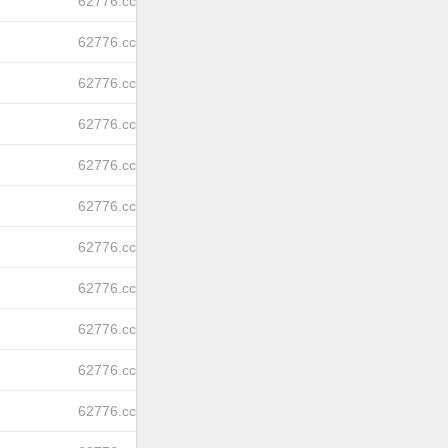
62776.cc
62776.cc
62776.cc
62776.cc
62776.cc
62776.cc
62776.cc
62776.cc
62776.cc
62776.cc
62776.cc