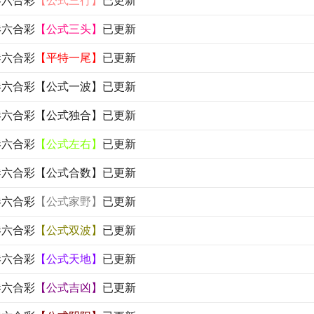
港六合彩
【公式三行】
已更新
港六合彩
【公式三头】
已更新
港六合彩
【平特一尾】
已更新
香港六合彩【公式一波】已更新
香港六合彩【公式独合】已更新
港六合彩
【公式左右】
已更新
香港六合彩【公式合数】已更新
港六合彩
【公式家野】
已更新
港六合彩
【公式双波】
已更新
港六合彩
【公式天地】
已更新
港六合彩
【公式吉凶】
已更新