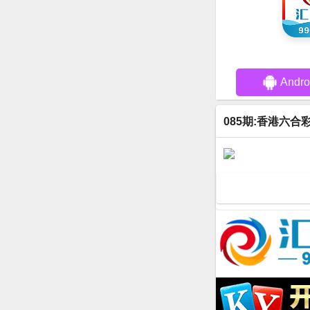
Andr
085期:香港六