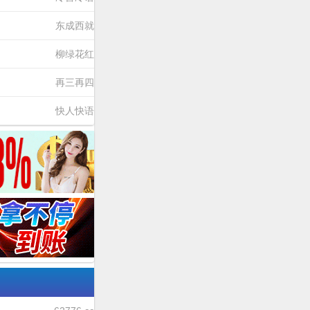
东成西就
柳绿花红
再三再四
快人快语