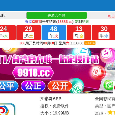
汇彩网APP
全国彩民
授权：免费软件
类型：国
大小：19.99MB
星级：