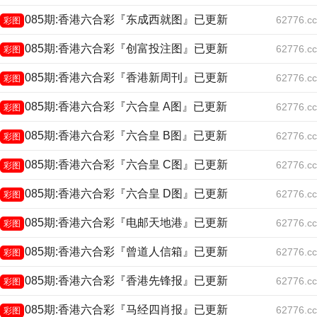
085期:香港六合彩『东成西就图』已更新
62776.cc
彩图
085期:香港六合彩『创富投注图』已更新
62776.cc
彩图
085期:香港六合彩『香港新周刊』已更新
62776.cc
彩图
085期:香港六合彩『六合皇 A图』已更新
62776.cc
彩图
085期:香港六合彩『六合皇 B图』已更新
62776.cc
彩图
085期:香港六合彩『六合皇 C图』已更新
62776.cc
彩图
085期:香港六合彩『六合皇 D图』已更新
62776.cc
彩图
085期:香港六合彩『电邮天地港』已更新
62776.cc
彩图
085期:香港六合彩『曾道人信箱』已更新
62776.cc
彩图
085期:香港六合彩『香港先锋报』已更新
62776.cc
彩图
085期:香港六合彩『马经四肖报』已更新
62776.cc
彩图