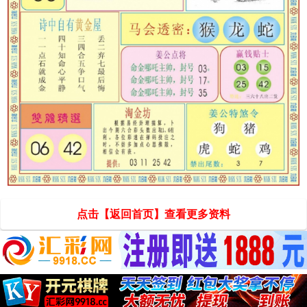
点击【返回首页】查看更多资料