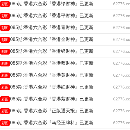
085期:香港六合彩『香港绿财神』已更新
62776.cc
彩图
085期:香港六合彩『香港平财神』已更新
62776.cc
彩图
085期:香港六合彩『香港青财神』已更新
62776.cc
彩图
085期:香港六合彩『香港金财神』已更新
62776.cc
彩图
085期:香港六合彩『香港银财神』已更新
62776.cc
彩图
085期:香港六合彩『香港蓝财神』已更新
62776.cc
彩图
085期:香港六合彩『香港黄财神』已更新
62776.cc
彩图
085期:香港六合彩『香港红财神』已更新
62776.cc
彩图
085期:香港六合彩『香港紫财神』已更新
62776.cc
彩图
085期:香港六合彩『正版通天报』已更新
62776.cc
彩图
085期:香港六合彩『马经王牌料』已更新
62776.cc
彩图