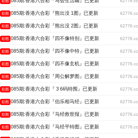
085期:香港六合彩『马会生活幽』已更新
62776.cc
彩图
085期:香港六合彩『熊出没 1图』已更新
62776.cc
彩图
085期:香港六合彩『熊出没 2图』已更新
62776.cc
彩图
085期:香港六合彩『四不像特别』已更新
62776.cc
彩图
085期:香港六合彩『四不像中特』已更新
62776.cc
彩图
085期:香港六合彩『四不像玄机』已更新
62776.cc
彩图
085期:香港六合彩『周公解梦图』已更新
62776.cc
彩图
085期:香港六合彩『 3 6码特围』已更新
62776.cc
彩图
085期:香港六合彩『伯乐相马经』已更新
62776.cc
彩图
085期:香港六合彩『马经救世报』已更新
62776.cc
彩图
085期:香港六合彩『马经平特图』已更新
62776.cc
彩图