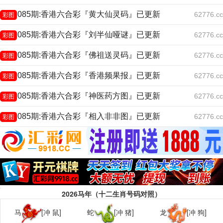
085期:香港六合彩『黄大仙灵码』已更新
62776.cc
彩图
085期:香港六合彩『刘半仙哑谜』已更新
62776.cc
彩图
085期:香港六合彩『佛祖送灵码』已更新
62776.cc
彩图
085期:香港六合彩『香港频果报』已更新
62776.cc
彩图
085期:香港六合彩『神医药方图』已更新
62776.cc
彩图
085期:香港六合彩『相入非非图』已更新
62776.cc
彩图