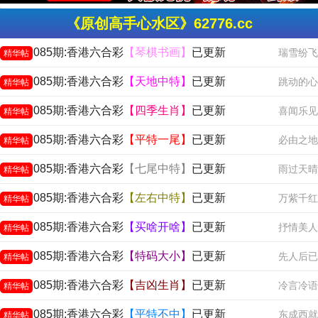
《原创高手心水区》62776.cc
085期:香港六合彩
【琴棋书画】
已更新
瑞雪纷飞
精华帖
085期:香港六合彩
【天地中特】
已更新
跳动的心
精华帖
085期:香港六合彩
【四季生肖】
已更新
喜闻乐见
精华帖
085期:香港六合彩
【平特一尾】
已更新
必由之地
精华帖
085期:香港六合彩
【七尾中特】
已更新
雨过天晴
精华帖
085期:香港六合彩
【左右中特】
已更新
万紫千红
精华帖
085期:香港六合彩
【买啥开啥】
已更新
抒情美人
精华帖
085期:香港六合彩
【特码大小】
已更新
先人后已
精华帖
085期:香港六合彩
【吉凶生肖】
已更新
冷言冷语
精华帖
085期:香港六合彩
【平特不中】
已更新
东成西就
精华帖