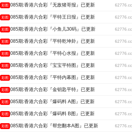
085期:香港六合彩『无敌猪哥报』已更新
62776.cc
彩图
085期:香港六合彩『平特王日报』已更新
62776.cc
彩图
085期:香港六合彩『小鱼儿30码』已更新
62776.cc
彩图
085期:香港六合彩『平特乾坤卦』已更新
62776.cc
彩图
085期:香港六合彩『平特心水报』已更新
62776.cc
彩图
085期:香港六合彩『宝宝平特图』已更新
62776.cc
彩图
085期:香港六合彩『平特内幕图』已更新
62776.cc
彩图
085期:香港六合彩『金钥匙平特』已更新
62776.cc
彩图
085期:香港六合彩『爆码料 A图』已更新
62776.cc
彩图
085期:香港六合彩『爆码料 B图』已更新
62776.cc
彩图
085期:香港六合彩『帮您翻本A图』已更新
62776.cc
彩图