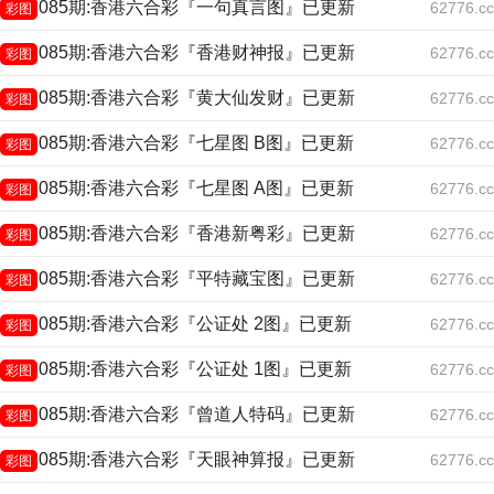
085期:香港六合彩『一句真言图』已更新
62776.cc
彩图
085期:香港六合彩『香港财神报』已更新
62776.cc
彩图
085期:香港六合彩『黄大仙发财』已更新
62776.cc
彩图
085期:香港六合彩『七星图 B图』已更新
62776.cc
彩图
085期:香港六合彩『七星图 A图』已更新
62776.cc
彩图
085期:香港六合彩『香港新粤彩』已更新
62776.cc
彩图
085期:香港六合彩『平特藏宝图』已更新
62776.cc
彩图
085期:香港六合彩『公证处 2图』已更新
62776.cc
彩图
085期:香港六合彩『公证处 1图』已更新
62776.cc
彩图
085期:香港六合彩『曾道人特码』已更新
62776.cc
彩图
085期:香港六合彩『天眼神算报』已更新
62776.cc
彩图