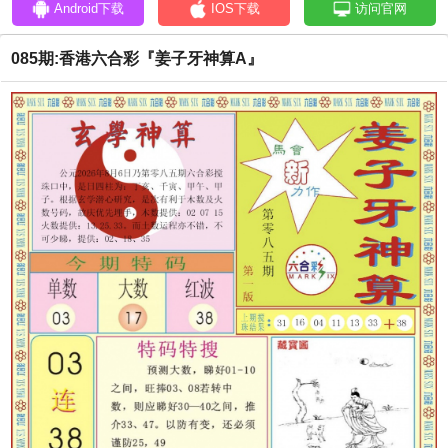
Android下载
IOS下载
访问官网
085期:香港六合彩『姜子牙神算A』