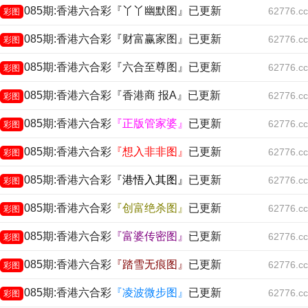
085期:香港六合彩『丫丫幽默图』已更新
62776.cc
彩图
085期:香港六合彩『财富赢家图』已更新
62776.cc
彩图
085期:香港六合彩『六合至尊图』已更新
62776.cc
彩图
085期:香港六合彩『香港商 报A』已更新
62776.cc
彩图
085期:香港六合彩
『正版管家婆』
已更新
62776.cc
彩图
085期:香港六合彩
『想入非非图』
已更新
62776.cc
彩图
085期:香港六合彩
『港悟入其图』
已更新
62776.cc
彩图
085期:香港六合彩
『创富绝杀图』
已更新
62776.cc
彩图
085期:香港六合彩
『富婆传密图』
已更新
62776.cc
彩图
085期:香港六合彩
『踏雪无痕图』
已更新
62776.cc
彩图
085期:香港六合彩
『凌波微步图』
已更新
62776.cc
彩图