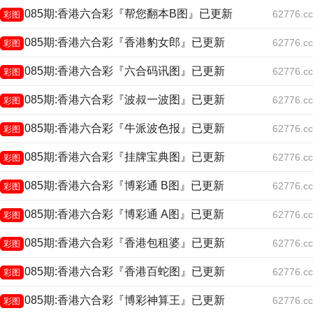
085期:香港六合彩『帮您翻本B图』已更新
62776.cc
彩图
085期:香港六合彩『香港豹女郎』已更新
62776.cc
彩图
085期:香港六合彩『六合码讯图』已更新
62776.cc
彩图
085期:香港六合彩『波叔一波图』已更新
62776.cc
彩图
085期:香港六合彩『牛派波色报』已更新
62776.cc
彩图
085期:香港六合彩『挂牌宝典图』已更新
62776.cc
彩图
085期:香港六合彩『博彩通 B图』已更新
62776.cc
彩图
085期:香港六合彩『博彩通 A图』已更新
62776.cc
彩图
085期:香港六合彩『香港包租婆』已更新
62776.cc
彩图
085期:香港六合彩『香港百蛇图』已更新
62776.cc
彩图
085期:香港六合彩『博彩神算王』已更新
62776.cc
彩图