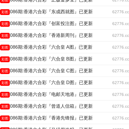
彩图
086期:香港六合彩『东成西就图』已更新
62776.cc
彩图
086期:香港六合彩『创富投注图』已更新
62776.cc
彩图
086期:香港六合彩『香港新周刊』已更新
62776.cc
彩图
086期:香港六合彩『六合皇 A图』已更新
62776.cc
彩图
086期:香港六合彩『六合皇 B图』已更新
62776.cc
彩图
086期:香港六合彩『六合皇 C图』已更新
62776.cc
彩图
086期:香港六合彩『六合皇 D图』已更新
62776.cc
彩图
086期:香港六合彩『电邮天地港』已更新
62776.cc
彩图
086期:香港六合彩『曾道人信箱』已更新
62776.cc
彩图
086期:香港六合彩『香港先锋报』已更新
62776.cc
彩图