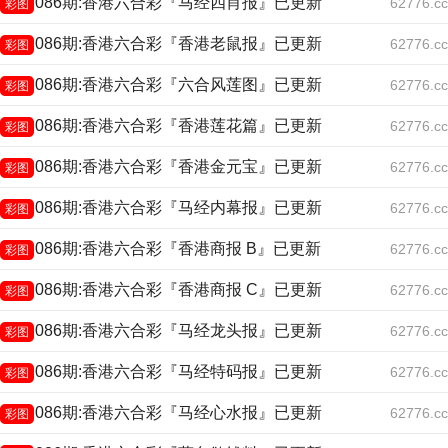
086期:香港六合彩『马经四肖报』已更新
62776.cc
彩图
086期:香港六合彩『香港老鼠报』已更新
62776.cc
彩图
086期:香港六合彩『六合风莲图』已更新
62776.cc
彩图
086期:香港六合彩『香港莲花篇』已更新
62776.cc
彩图
086期:香港六合彩『香港金元宝』已更新
62776.cc
彩图
086期:香港六合彩『马经内幕报』已更新
62776.cc
彩图
086期:香港六合彩『香港商报 B』已更新
62776.cc
彩图
086期:香港六合彩『香港商报 C』已更新
62776.cc
彩图
086期:香港六合彩『马经龙头报』已更新
62776.cc
彩图
086期:香港六合彩『马经特码报』已更新
62776.cc
彩图
086期:香港六合彩『马经心水报』已更新
62776.cc
彩图