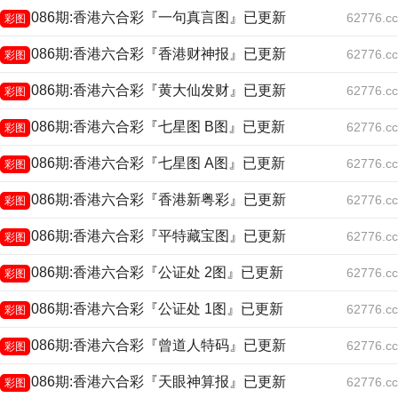
086期:香港六合彩『一句真言图』已更新
62776.cc
彩图
086期:香港六合彩『香港财神报』已更新
62776.cc
彩图
086期:香港六合彩『黄大仙发财』已更新
62776.cc
彩图
086期:香港六合彩『七星图 B图』已更新
62776.cc
彩图
086期:香港六合彩『七星图 A图』已更新
62776.cc
彩图
086期:香港六合彩『香港新粤彩』已更新
62776.cc
彩图
086期:香港六合彩『平特藏宝图』已更新
62776.cc
彩图
086期:香港六合彩『公证处 2图』已更新
62776.cc
彩图
086期:香港六合彩『公证处 1图』已更新
62776.cc
彩图
086期:香港六合彩『曾道人特码』已更新
62776.cc
彩图
086期:香港六合彩『天眼神算报』已更新
62776.cc
彩图