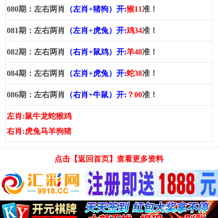
080期：左右两肖
（左肖+猪狗
）开:
猴11
准！
081期：左右两肖
（左肖+虎兔
）开:
鸡34
准！
082期：左右两肖
（右肖+鼠鸡
）开:
羊48
准！
084期：左右两肖
（左肖+虎兔
）开:
蛇38
准！
086期：左右两肖
（右肖+牛鼠
）开:
？00
准！
左肖:鼠牛龙蛇猴鸡
右肖:虎兔马羊狗猪
点击【返回首页】查看更多资料