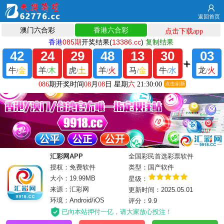
返回首页
汇彩网APP
全国彩民首选彩票软件
授权：免费软件
类型：国产软件
大小：19.99MB
星级：
来源：汇彩网
更新时间：2025.05.01
环境：Android/iOS
评分：9.9
已向本站押付一亿，请大家放心投注！