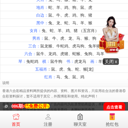
关闭 x
说明
香港六合彩精品资料网所提供的内容、资料、图片和资讯，只应用在合法的香港⑥
合彩资料探讨，暂不适用于其它，外围博彩和使用。特此声明！
香港六合彩免责声明：以上所有广告内容均为彩票赞助商提供，本站不对其经营行
086期:
已免费公开√
❎
点击查看
为负责。浏览或使用者须自行承担有关责任，本网站恕不负责。
[香港六合彩]易记域名62776.cc
首页
注册
聊天室
抢红包