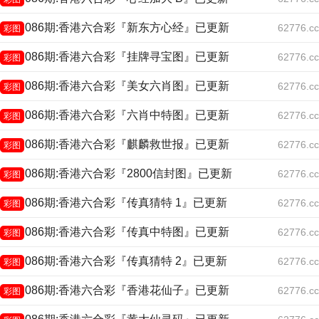
086期:香港六合彩『新东方心经』已更新
62776.cc
彩图
086期:香港六合彩『挂牌寻宝图』已更新
62776.cc
彩图
086期:香港六合彩『美女六肖图』已更新
62776.cc
彩图
086期:香港六合彩『六肖中特图』已更新
62776.cc
彩图
086期:香港六合彩『麒麟救世报』已更新
62776.cc
彩图
086期:香港六合彩『2800信封图』已更新
62776.cc
彩图
086期:香港六合彩『传真猜特 1』已更新
62776.cc
彩图
086期:香港六合彩『传真中特图』已更新
62776.cc
彩图
086期:香港六合彩『传真猜特 2』已更新
62776.cc
彩图
086期:香港六合彩『香港花仙子』已更新
62776.cc
彩图