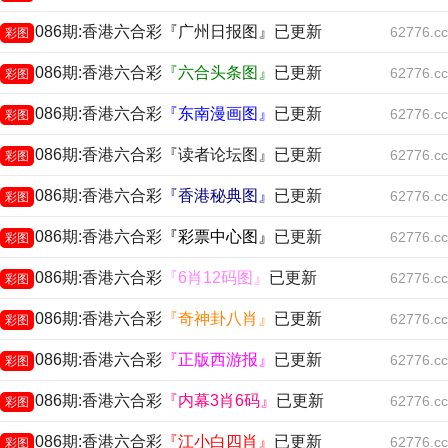
086期:香港六合彩『广州日报图』已更新
62776.cc
彩图
086期:香港六合彩
『六合头条图』
已更新
62776.cc
彩图
086期:香港六合彩
『东南漫画图』
已更新
62776.cc
彩图
086期:香港六合彩『读者论坛图』已更新
62776.cc
彩图
086期:香港六合彩
『香港秘典图』
已更新
62776.cc
彩图
086期:香港六合彩
『彩票中心图』
已更新
62776.cc
彩图
086期:香港六合彩
『6肖12码图』
已更新
62776.cc
彩图
086期:香港六合彩
『奇神卦八肖』
已更新
62776.cc
彩图
086期:香港六合彩
『正版西游报』
已更新
62776.cc
彩图
086期:香港六合彩
『内幕3肖6码』
已更新
62776.cc
彩图
086期:香港六合彩
『江小白四肖』
已更新
62776.cc
彩图