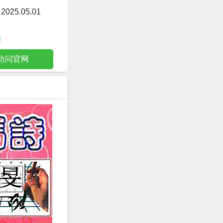
25.05.01
！
访问官网