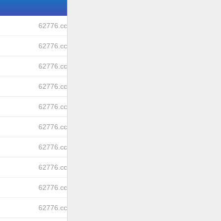
62776.cc
62776.cc
62776.cc
62776.cc
62776.cc
62776.cc
62776.cc
62776.cc
62776.cc
62776.cc