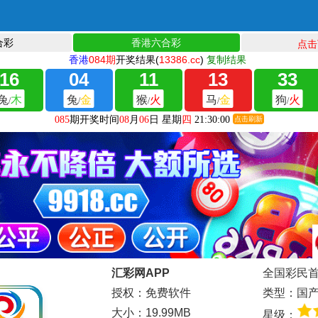
汇彩网APP
全国彩民
授权：免费软件
类型：国
大小：19.99MB
星级：