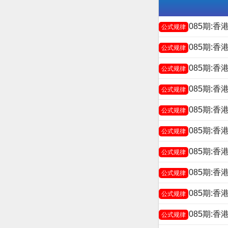
085期:香
公式规律
085期:香
公式规律
085期:香
公式规律
085期:
公式规律
085期:
公式规律
085期:香
公式规律
085期:
公式规律
085期:香
公式规律
085期:香
公式规律
085期:香
公式规律