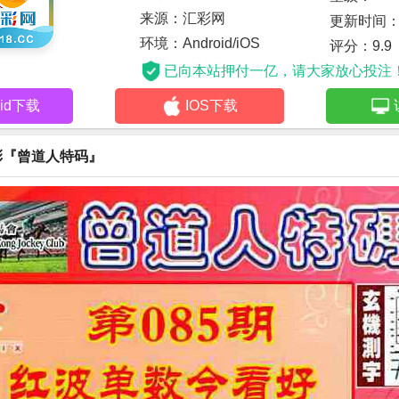
来源：汇彩网
更新时间：20
环境：Android/iOS
评分：9.9
已向本站押付一亿，请大家放心投注
oid下载
IOS下载
合彩『曾道人特码』