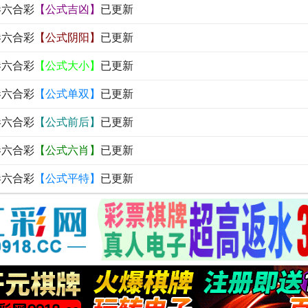
港六合彩
【公式吉凶】
已更新
港六合彩
【公式阴阳】
已更新
港六合彩
【公式大小】
已更新
港六合彩
【公式单双】
已更新
港六合彩
【公式前后】
已更新
港六合彩
【公式六肖】
已更新
港六合彩
【公式平特】
已更新