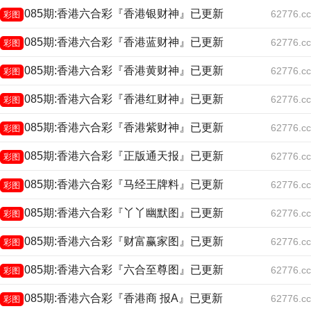
085期:香港六合彩『香港银财神』已更新
62776.cc
彩图
085期:香港六合彩『香港蓝财神』已更新
62776.cc
彩图
085期:香港六合彩『香港黄财神』已更新
62776.cc
彩图
085期:香港六合彩『香港红财神』已更新
62776.cc
彩图
085期:香港六合彩『香港紫财神』已更新
62776.cc
彩图
085期:香港六合彩『正版通天报』已更新
62776.cc
彩图
085期:香港六合彩『马经王牌料』已更新
62776.cc
彩图
085期:香港六合彩『丫丫幽默图』已更新
62776.cc
彩图
085期:香港六合彩『财富赢家图』已更新
62776.cc
彩图
085期:香港六合彩『六合至尊图』已更新
62776.cc
彩图
085期:香港六合彩『香港商 报A』已更新
62776.cc
彩图