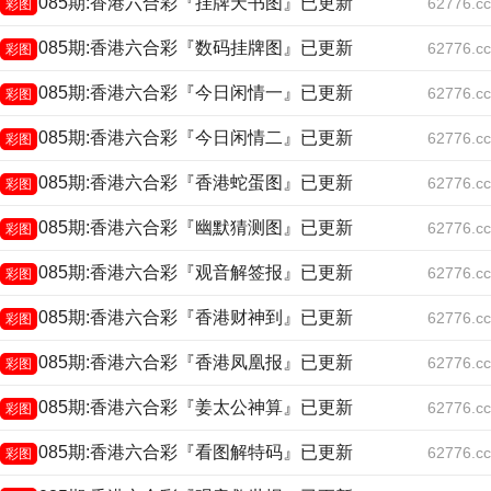
085期:香港六合彩『挂牌天书图』已更新
62776.cc
彩图
085期:香港六合彩『数码挂牌图』已更新
62776.cc
彩图
085期:香港六合彩『今日闲情一』已更新
62776.cc
彩图
085期:香港六合彩『今日闲情二』已更新
62776.cc
彩图
085期:香港六合彩『香港蛇蛋图』已更新
62776.cc
彩图
085期:香港六合彩『幽默猜测图』已更新
62776.cc
彩图
085期:香港六合彩『观音解签报』已更新
62776.cc
彩图
085期:香港六合彩『香港财神到』已更新
62776.cc
彩图
085期:香港六合彩『香港凤凰报』已更新
62776.cc
彩图
085期:香港六合彩『姜太公神算』已更新
62776.cc
彩图
085期:香港六合彩『看图解特码』已更新
62776.cc
彩图