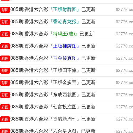
085期:香港六合彩
『正版射牌图』
已更新
62776.cc
彩图
085期:香港六合彩
『香港青龙报』
已更新
62776.cc
彩图
085期:香港六合彩
『特码王(准)』
已更新
62776.cc
彩图
085期:香港六合彩
『正版挂牌图』
已更新
62776.cc
彩图
085期:香港六合彩
『马会传真图』
已更新
62776.cc
彩图
085期:香港六合彩『正版四不像』已更新
62776.cc
彩图
085期:香港六合彩『正版金多宝』已更新
62776.cc
彩图
085期:香港六合彩『东成西就图』已更新
62776.cc
彩图
085期:香港六合彩『创富投注图』已更新
62776.cc
彩图
085期:香港六合彩『香港新周刊』已更新
62776.cc
彩图
085期:香港六合彩『六合皇 A图』已更新
62776.cc
彩图