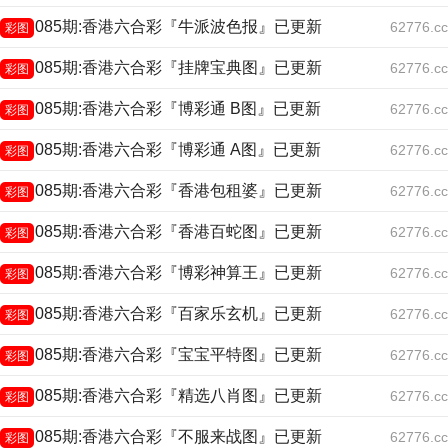
085期:香港六合彩『牛派波色报』已更新
62776.cc
彩图
085期:香港六合彩『挂牌宝典图』已更新
62776.cc
彩图
085期:香港六合彩『博彩通 B图』已更新
62776.cc
彩图
085期:香港六合彩『博彩通 A图』已更新
62776.cc
彩图
085期:香港六合彩『香港包租婆』已更新
62776.cc
彩图
085期:香港六合彩『香港百蛇图』已更新
62776.cc
彩图
085期:香港六合彩『博彩神算王』已更新
62776.cc
彩图
085期:香港六合彩『百家乐玄机』已更新
62776.cc
彩图
085期:香港六合彩『宝宝平特图』已更新
62776.cc
彩图
085期:香港六合彩『精选八肖图』已更新
62776.cc
彩图
085期:香港六合彩『不服来战图』已更新
62776.cc
彩图