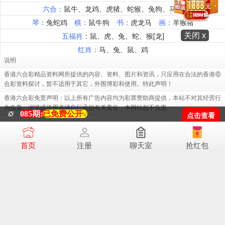
关闭 x
说明
香港六合彩精品资料网所提供的内容、资料、图片和资讯，只应用在合法的香港⑥
合彩资料探讨，暂不适用于其它，外围博彩和使用。特此声明！
香港六合彩免责声明：以上所有广告内容均为彩票赞助商提供，本站不对其经营行
为负责。浏览或使用者须自行承担有关责任，本网站恕不负责。
085期:
已免费公开√
❎
点击查看
[香港六合彩]易记域名62776.cc
首页
注册
聊天室
抢红包