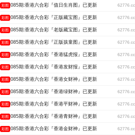
085期:香港六合彩『值日生肖图』已更新
62776.cc
彩图
085期:香港六合彩『正版藏宝图』已更新
62776.cc
彩图
085期:香港六合彩『老版藏宝图』已更新
62776.cc
彩图
085期:香港六合彩『正版孩童图』已更新
62776.cc
彩图
085期:香港六合彩『香港猛虎报』已更新
62776.cc
彩图
085期:香港六合彩『香港发财报』已更新
62776.cc
彩图
085期:香港六合彩『香港女财神』已更新
62776.cc
彩图
085期:香港六合彩『香港绿财神』已更新
62776.cc
彩图
085期:香港六合彩『香港平财神』已更新
62776.cc
彩图
085期:香港六合彩『香港青财神』已更新
62776.cc
彩图
085期:香港六合彩『香港金财神』已更新
62776.cc
彩图