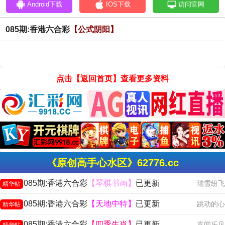
Android下载
IOS下载
访问官网
085期:香港六合彩
【公式阴阳】
点击【返回首页】查看更多资料
《原创高手心水区》62776.cc
085期:香港六合彩
【琴棋书画】
已更新
瑞雪纷飞
精华帖
085期:香港六合彩
【天地中特】
已更新
跳动的心
精华帖
085期:香港六合彩
【四季生肖】
已更新
喜闻乐见
精华帖