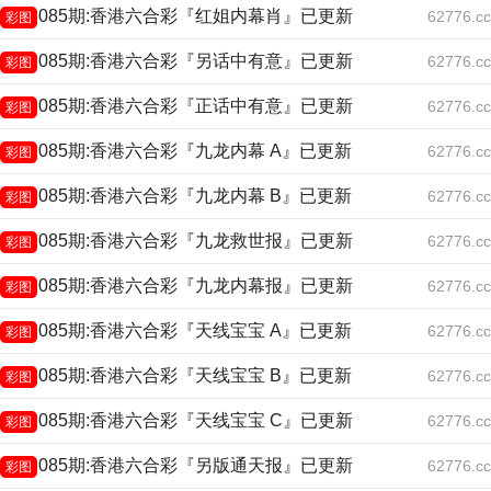
085期:香港六合彩『红姐内幕肖』已更新
62776.cc
彩图
085期:香港六合彩『另话中有意』已更新
62776.cc
彩图
085期:香港六合彩『正话中有意』已更新
62776.cc
彩图
085期:香港六合彩『九龙内幕 A』已更新
62776.cc
彩图
085期:香港六合彩『九龙内幕 B』已更新
62776.cc
彩图
085期:香港六合彩『九龙救世报』已更新
62776.cc
彩图
085期:香港六合彩『九龙内幕报』已更新
62776.cc
彩图
085期:香港六合彩『天线宝宝 A』已更新
62776.cc
彩图
085期:香港六合彩『天线宝宝 B』已更新
62776.cc
彩图
085期:香港六合彩『天线宝宝 C』已更新
62776.cc
彩图
085期:香港六合彩『另版通天报』已更新
62776.cc
彩图