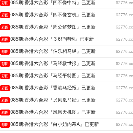
085期:香港六合彩『四不像中特』已更新
62776.cc
彩图
085期:香港六合彩『四不像玄机』已更新
62776.cc
彩图
085期:香港六合彩『周公解梦图』已更新
62776.cc
彩图
085期:香港六合彩『 3 6码特围』已更新
62776.cc
彩图
085期:香港六合彩『伯乐相马经』已更新
62776.cc
彩图
085期:香港六合彩『马经救世报』已更新
62776.cc
彩图
085期:香港六合彩『马经平特图』已更新
62776.cc
彩图
085期:香港六合彩『香港马经报』已更新
62776.cc
彩图
085期:香港六合彩『另凤凰马经』已更新
62776.cc
彩图
085期:香港六合彩『凤凰天机图』已更新
62776.cc
彩图
085期:香港六合彩『白小姐内幕A』已更新
62776.cc
彩图