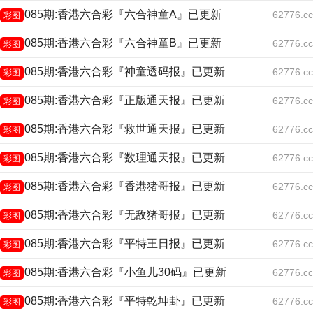
085期:香港六合彩『六合神童A』已更新
62776.cc
彩图
085期:香港六合彩『六合神童B』已更新
62776.cc
彩图
085期:香港六合彩『神童透码报』已更新
62776.cc
彩图
085期:香港六合彩『正版通天报』已更新
62776.cc
彩图
085期:香港六合彩『救世通天报』已更新
62776.cc
彩图
085期:香港六合彩『数理通天报』已更新
62776.cc
彩图
085期:香港六合彩『香港猪哥报』已更新
62776.cc
彩图
085期:香港六合彩『无敌猪哥报』已更新
62776.cc
彩图
085期:香港六合彩『平特王日报』已更新
62776.cc
彩图
085期:香港六合彩『小鱼儿30码』已更新
62776.cc
彩图
085期:香港六合彩『平特乾坤卦』已更新
62776.cc
彩图