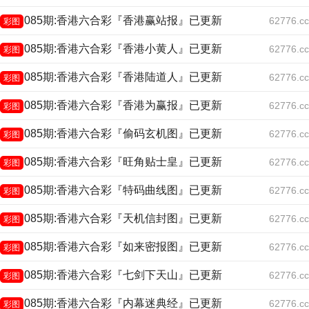
085期:香港六合彩『香港赢站报』已更新
62776.cc
彩图
085期:香港六合彩『香港小黄人』已更新
62776.cc
彩图
085期:香港六合彩『香港陆道人』已更新
62776.cc
彩图
085期:香港六合彩『香港为赢报』已更新
62776.cc
彩图
085期:香港六合彩『偷码玄机图』已更新
62776.cc
彩图
085期:香港六合彩『旺角贴士皇』已更新
62776.cc
彩图
085期:香港六合彩『特码曲线图』已更新
62776.cc
彩图
085期:香港六合彩『天机信封图』已更新
62776.cc
彩图
085期:香港六合彩『如来密报图』已更新
62776.cc
彩图
085期:香港六合彩『七剑下天山』已更新
62776.cc
彩图
085期:香港六合彩『内幕迷典经』已更新
62776.cc
彩图