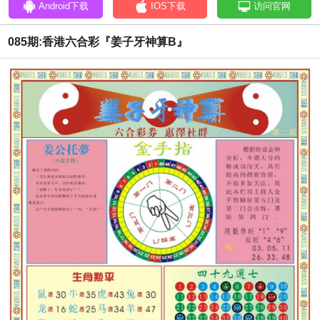
Android下载
IOS下载
访问官网
085期:香港六合彩『姜子牙神算B』