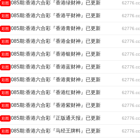
085期:香港六合彩『香港绿财神』已更新
62776.cc
彩图
085期:香港六合彩『香港平财神』已更新
62776.cc
彩图
085期:香港六合彩『香港青财神』已更新
62776.cc
彩图
085期:香港六合彩『香港金财神』已更新
62776.cc
彩图
085期:香港六合彩『香港银财神』已更新
62776.cc
彩图
085期:香港六合彩『香港蓝财神』已更新
62776.cc
彩图
085期:香港六合彩『香港黄财神』已更新
62776.cc
彩图
085期:香港六合彩『香港红财神』已更新
62776.cc
彩图
085期:香港六合彩『香港紫财神』已更新
62776.cc
彩图
085期:香港六合彩『正版通天报』已更新
62776.cc
彩图
085期:香港六合彩『马经王牌料』已更新
62776.cc
彩图