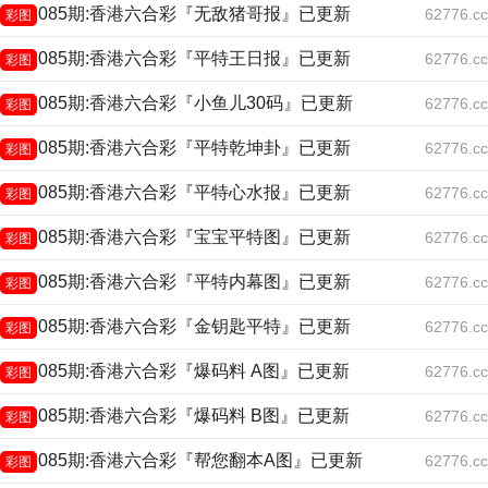
085期:香港六合彩『无敌猪哥报』已更新
62776.cc
彩图
085期:香港六合彩『平特王日报』已更新
62776.cc
彩图
085期:香港六合彩『小鱼儿30码』已更新
62776.cc
彩图
085期:香港六合彩『平特乾坤卦』已更新
62776.cc
彩图
085期:香港六合彩『平特心水报』已更新
62776.cc
彩图
085期:香港六合彩『宝宝平特图』已更新
62776.cc
彩图
085期:香港六合彩『平特内幕图』已更新
62776.cc
彩图
085期:香港六合彩『金钥匙平特』已更新
62776.cc
彩图
085期:香港六合彩『爆码料 A图』已更新
62776.cc
彩图
085期:香港六合彩『爆码料 B图』已更新
62776.cc
彩图
085期:香港六合彩『帮您翻本A图』已更新
62776.cc
彩图