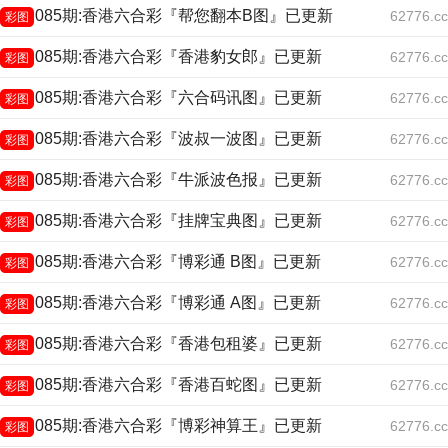
085期:香港六合彩『帮您翻本B图』已更新
62776.cc
彩图
085期:香港六合彩『香港豹女郎』已更新
62776.cc
彩图
085期:香港六合彩『六合码讯图』已更新
62776.cc
彩图
085期:香港六合彩『波叔一波图』已更新
62776.cc
彩图
085期:香港六合彩『牛派波色报』已更新
62776.cc
彩图
085期:香港六合彩『挂牌宝典图』已更新
62776.cc
彩图
085期:香港六合彩『博彩通 B图』已更新
62776.cc
彩图
085期:香港六合彩『博彩通 A图』已更新
62776.cc
彩图
085期:香港六合彩『香港包租婆』已更新
62776.cc
彩图
085期:香港六合彩『香港百蛇图』已更新
62776.cc
彩图
085期:香港六合彩『博彩神算王』已更新
62776.cc
彩图