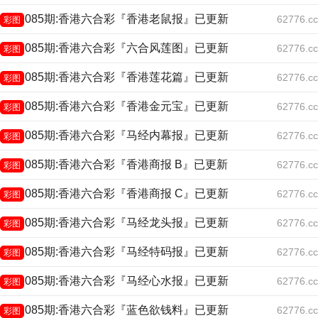
085期:香港六合彩『香港老鼠报』已更新
62776.cc
彩图
085期:香港六合彩『六合风莲图』已更新
62776.cc
彩图
085期:香港六合彩『香港莲花篇』已更新
62776.cc
彩图
085期:香港六合彩『香港金元宝』已更新
62776.cc
彩图
085期:香港六合彩『马经内幕报』已更新
62776.cc
彩图
085期:香港六合彩『香港商报 B』已更新
62776.cc
彩图
085期:香港六合彩『香港商报 C』已更新
62776.cc
彩图
085期:香港六合彩『马经龙头报』已更新
62776.cc
彩图
085期:香港六合彩『马经特码报』已更新
62776.cc
彩图
085期:香港六合彩『马经心水报』已更新
62776.cc
彩图
085期:香港六合彩『蓝色欲钱料』已更新
62776.cc
彩图