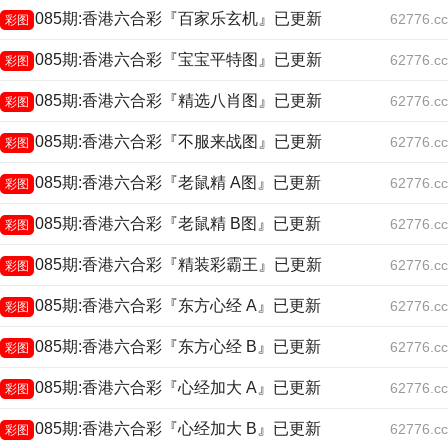
085期:香港六合彩『百家乐玄机』已更新
62776.cc
彩图
085期:香港六合彩『宝宝平特图』已更新
62776.cc
彩图
085期:香港六合彩『精选八肖图』已更新
62776.cc
彩图
085期:香港六合彩『不服来战图』已更新
62776.cc
彩图
085期:香港六合彩『老鼠精 A图』已更新
62776.cc
彩图
085期:香港六合彩『老鼠精 B图』已更新
62776.cc
彩图
085期:香港六合彩『精装彩霸王』已更新
62776.cc
彩图
085期:香港六合彩『东方心经 A』已更新
62776.cc
彩图
085期:香港六合彩『东方心经 B』已更新
62776.cc
彩图
085期:香港六合彩『心经加大 A』已更新
62776.cc
彩图
085期:香港六合彩『心经加大 B』已更新
62776.cc
彩图