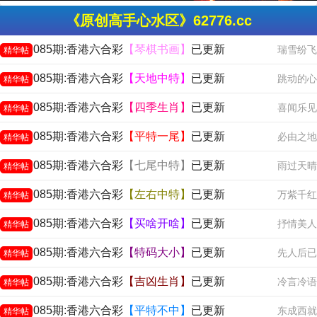
《原创高手心水区》62776.cc
085期:香港六合彩
【琴棋书画】
已更新
瑞雪纷飞
精华帖
085期:香港六合彩
【天地中特】
已更新
跳动的心
精华帖
085期:香港六合彩
【四季生肖】
已更新
喜闻乐见
精华帖
085期:香港六合彩
【平特一尾】
已更新
必由之地
精华帖
085期:香港六合彩
【七尾中特】
已更新
雨过天晴
精华帖
085期:香港六合彩
【左右中特】
已更新
万紫千红
精华帖
085期:香港六合彩
【买啥开啥】
已更新
抒情美人
精华帖
085期:香港六合彩
【特码大小】
已更新
先人后已
精华帖
085期:香港六合彩
【吉凶生肖】
已更新
冷言冷语
精华帖
085期:香港六合彩
【平特不中】
已更新
东成西就
精华帖