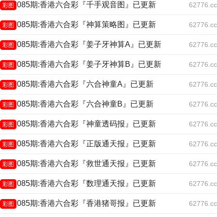
085期:香港六合彩『千手观音图』已更新
62776.cc
彩图
085期:香港六合彩『神算策略图』已更新
62776.cc
彩图
085期:香港六合彩『姜子牙神算A』已更新
62776.cc
彩图
085期:香港六合彩『姜子牙神算B』已更新
62776.cc
彩图
085期:香港六合彩『六合神童A』已更新
62776.cc
彩图
085期:香港六合彩『六合神童B』已更新
62776.cc
彩图
085期:香港六合彩『神童透码报』已更新
62776.cc
彩图
085期:香港六合彩『正版通天报』已更新
62776.cc
彩图
085期:香港六合彩『救世通天报』已更新
62776.cc
彩图
085期:香港六合彩『数理通天报』已更新
62776.cc
彩图
085期:香港六合彩『香港猪哥报』已更新
62776.cc
彩图