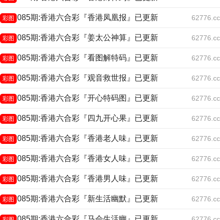
085期:香港六合彩『香港凤凰报』已更新
62776.cc
彩图
085期:香港六合彩『姜太公神算』已更新
62776.cc
彩图
085期:香港六合彩『看图解特码』已更新
62776.cc
彩图
085期:香港六合彩『观音救世报』已更新
62776.cc
彩图
085期:香港六合彩『开心特码图』已更新
62776.cc
彩图
085期:香港六合彩『四九开心果』已更新
62776.cc
彩图
085期:香港六合彩『香港老人味』已更新
62776.cc
彩图
085期:香港六合彩『香港女人味』已更新
62776.cc
彩图
085期:香港六合彩『香港男人味』已更新
62776.cc
彩图
085期:香港六合彩『新生活幽默』已更新
62776.cc
彩图
085期:香港六合彩『马会生活幽』已更新
62776.cc
彩图