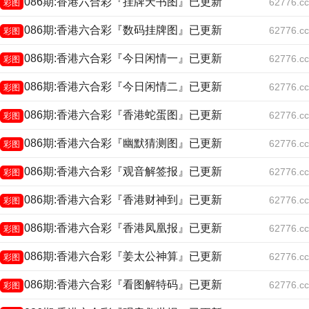
086期:香港六合彩『挂牌天书图』已更新
62776.cc
彩图
086期:香港六合彩『数码挂牌图』已更新
62776.cc
彩图
086期:香港六合彩『今日闲情一』已更新
62776.cc
彩图
086期:香港六合彩『今日闲情二』已更新
62776.cc
彩图
086期:香港六合彩『香港蛇蛋图』已更新
62776.cc
彩图
086期:香港六合彩『幽默猜测图』已更新
62776.cc
彩图
086期:香港六合彩『观音解签报』已更新
62776.cc
彩图
086期:香港六合彩『香港财神到』已更新
62776.cc
彩图
086期:香港六合彩『香港凤凰报』已更新
62776.cc
彩图
086期:香港六合彩『姜太公神算』已更新
62776.cc
彩图
086期:香港六合彩『看图解特码』已更新
62776.cc
彩图