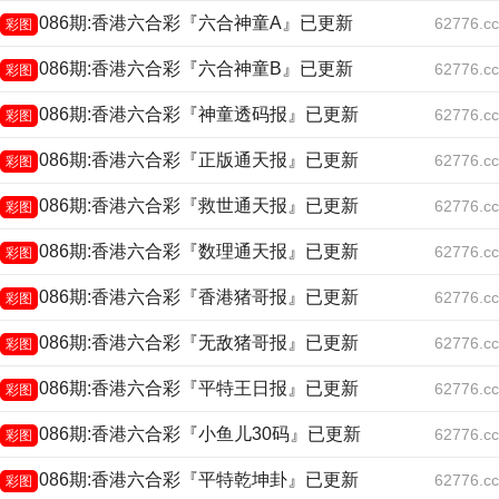
086期:香港六合彩『六合神童A』已更新
62776.cc
彩图
086期:香港六合彩『六合神童B』已更新
62776.cc
彩图
086期:香港六合彩『神童透码报』已更新
62776.cc
彩图
086期:香港六合彩『正版通天报』已更新
62776.cc
彩图
086期:香港六合彩『救世通天报』已更新
62776.cc
彩图
086期:香港六合彩『数理通天报』已更新
62776.cc
彩图
086期:香港六合彩『香港猪哥报』已更新
62776.cc
彩图
086期:香港六合彩『无敌猪哥报』已更新
62776.cc
彩图
086期:香港六合彩『平特王日报』已更新
62776.cc
彩图
086期:香港六合彩『小鱼儿30码』已更新
62776.cc
彩图
086期:香港六合彩『平特乾坤卦』已更新
62776.cc
彩图