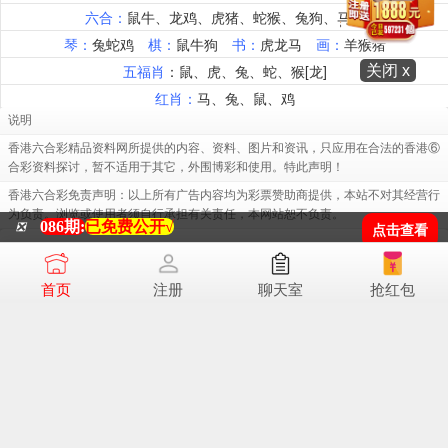
关闭 x
说明
香港六合彩精品资料网所提供的内容、资料、图片和资讯，只应用在合法的香港⑥
合彩资料探讨，暂不适用于其它，外围博彩和使用。特此声明！
香港六合彩免责声明：以上所有广告内容均为彩票赞助商提供，本站不对其经营行
为负责。浏览或使用者须自行承担有关责任，本网站恕不负责。
086期:
已免费公开√
❎
点击查看
[香港六合彩]易记域名62776.cc
首页
注册
聊天室
抢红包