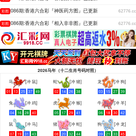
086期:香港六合彩『神医药方图』已更新
62776.cc
彩图
086期:香港六合彩『相入非非图』已更新
62776.cc
彩图