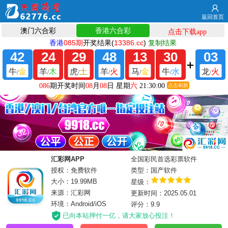
返回首页
汇彩网APP
全国彩民首选彩票软件
授权：免费软件
类型：国产软件
大小：19.99MB
星级：
来源：汇彩网
更新时间：2025.05.01
环境：Android/iOS
评分：9.9
已向本站押付一亿，请大家放心投注！