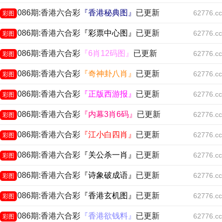
086期:香港六合彩
『香港秘典图』
已更新
62776.cc
彩图
086期:香港六合彩
『彩票中心图』
已更新
62776.cc
彩图
086期:香港六合彩
『6肖12码图』
已更新
62776.cc
彩图
086期:香港六合彩
『奇神卦八肖』
已更新
62776.cc
彩图
086期:香港六合彩
『正版西游报』
已更新
62776.cc
彩图
086期:香港六合彩
『内幕3肖6码』
已更新
62776.cc
彩图
086期:香港六合彩
『江小白四肖』
已更新
62776.cc
彩图
086期:香港六合彩
『关公杀一肖』
已更新
62776.cc
彩图
086期:香港六合彩
『诗象破成语』
已更新
62776.cc
彩图
086期:香港六合彩
『香港玄机图』
已更新
62776.cc
彩图
086期:香港六合彩
『香港欲钱料』
已更新
62776.cc
彩图