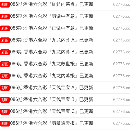
086期:香港六合彩『红姐内幕肖』已更新
62776.cc
彩图
086期:香港六合彩『另话中有意』已更新
62776.cc
彩图
086期:香港六合彩『正话中有意』已更新
62776.cc
彩图
086期:香港六合彩『九龙内幕 A』已更新
62776.cc
彩图
086期:香港六合彩『九龙内幕 B』已更新
62776.cc
彩图
086期:香港六合彩『九龙救世报』已更新
62776.cc
彩图
086期:香港六合彩『九龙内幕报』已更新
62776.cc
彩图
086期:香港六合彩『天线宝宝 A』已更新
62776.cc
彩图
086期:香港六合彩『天线宝宝 B』已更新
62776.cc
彩图
086期:香港六合彩『天线宝宝 C』已更新
62776.cc
彩图
086期:香港六合彩『另版通天报』已更新
62776.cc
彩图