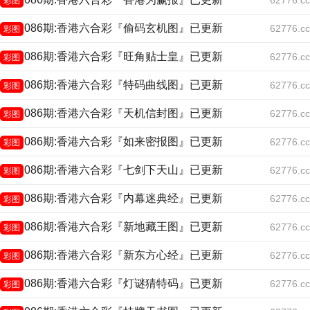
彩图
086期:香港六合彩『偷码玄机图』已更新
62776.cc
彩图
086期:香港六合彩『旺角贴士皇』已更新
62776.cc
彩图
086期:香港六合彩『特码曲线图』已更新
62776.cc
彩图
086期:香港六合彩『天机信封图』已更新
62776.cc
彩图
086期:香港六合彩『如来密报图』已更新
62776.cc
彩图
086期:香港六合彩『七剑下天山』已更新
62776.cc
彩图
086期:香港六合彩『内幕迷典经』已更新
62776.cc
彩图
086期:香港六合彩『新地藏王图』已更新
62776.cc
彩图
086期:香港六合彩『新东方心经』已更新
62776.cc
彩图
086期:香港六合彩『灯谜猜特码』已更新
62776.cc
彩图