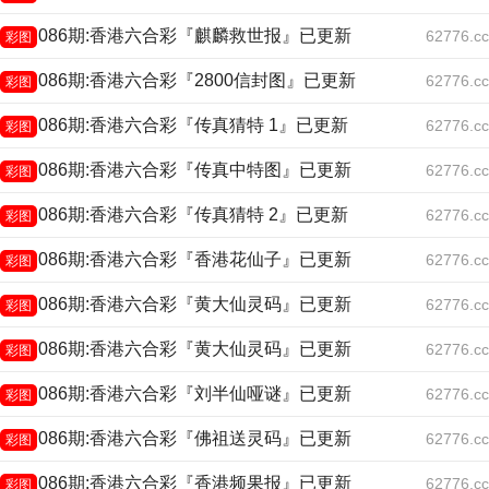
086期:香港六合彩『麒麟救世报』已更新
62776.cc
彩图
086期:香港六合彩『2800信封图』已更新
62776.cc
彩图
086期:香港六合彩『传真猜特 1』已更新
62776.cc
彩图
086期:香港六合彩『传真中特图』已更新
62776.cc
彩图
086期:香港六合彩『传真猜特 2』已更新
62776.cc
彩图
086期:香港六合彩『香港花仙子』已更新
62776.cc
彩图
086期:香港六合彩『黄大仙灵码』已更新
62776.cc
彩图
086期:香港六合彩『黄大仙灵码』已更新
62776.cc
彩图
086期:香港六合彩『刘半仙哑谜』已更新
62776.cc
彩图
086期:香港六合彩『佛祖送灵码』已更新
62776.cc
彩图
086期:香港六合彩『香港频果报』已更新
62776.cc
彩图