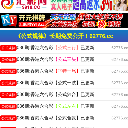
《公式规律》长期免费公开！62776.cc
086期:香港六合彩
【公式三行】
已更新
62776.cc
公式规律
086期:香港六合彩
【公式三头】
已更新
62776.cc
公式规律
086期:香港六合彩
【平特一尾】
已更新
62776.cc
公式规律
086期:香港六合彩【公式一波】已更新
62776.cc
公式规律
086期:香港六合彩【公式独合】已更新
62776.cc
公式规律
086期:香港六合彩
【公式左右】
已更新
62776.cc
公式规律
086期:香港六合彩【公式合数】已更新
62776.cc
公式规律