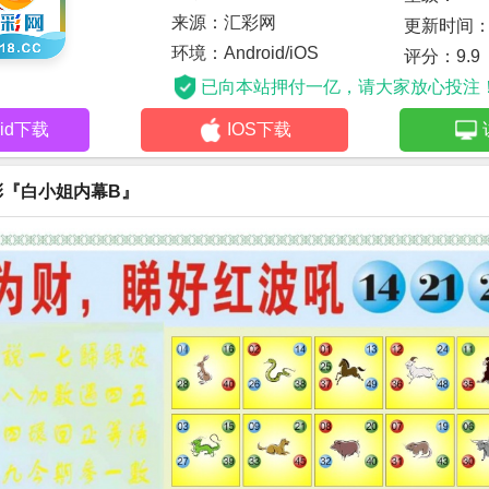
来源：汇彩网
更新时间：20
环境：Android/iOS
评分：9.9
已向本站押付一亿，请大家放心投注
oid下载
IOS下载
合彩『白小姐内幕B』