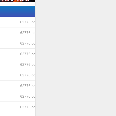
62776.cc
62776.cc
62776.cc
62776.cc
62776.cc
62776.cc
62776.cc
62776.cc
62776.cc