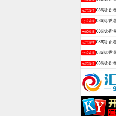
086期:香
公式规律
086期:香
公式规律
086期:香
公式规律
086期:香
公式规律
086期:香
公式规律
086期:香
公式规律